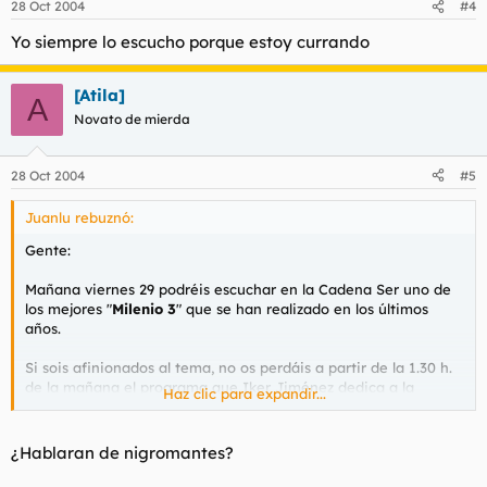
28 Oct 2004
#4
Yo siempre lo escucho porque estoy currando
[Atila]
A
Novato de mierda
28 Oct 2004
#5
Juanlu rebuznó:
Gente:
Mañana viernes 29 podréis escuchar en la Cadena Ser uno de
los mejores "
Milenio 3
" que se han realizado en los últimos
años.
Si sois afinionados al tema, no os perdáis a partir de la 1.30 h.
de la mañana el programa que Iker Jiménez dedica a la
Haz clic para expandir...
ciudad de
Toledo
, realizado en directo desde la Iglesia de San
Pedro Mártir. Más de 1000 personas asistirán al programa que
tendrá como invitados a expertos sobre los misterios que
¿Hablaran de nigromantes?
encierra la milenaria Ciudad Imperial: