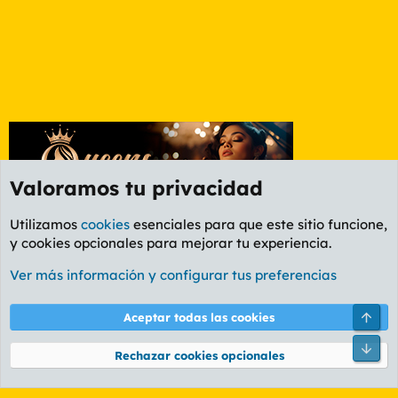
Valoramos tu privacidad
Utilizamos
cookies
esenciales para que este sitio funcione,
y cookies opcionales para mejorar tu experiencia.
Foro General
Ver más información y configurar tus preferencias
Cookies
PL OLDSTYLE AMARILLO
Cambiar fuente
Español (ES)
Arri
Aceptar todas las cookies
Contáctanos
Términos y reglas
Política de privacidad
Ayuda
R
Pie
S
Rechazar cookies opcionales
S
®
Community platform by XenForo
© 2010-2026 XenForo Ltd.