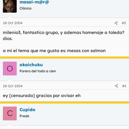
masai-m@r@
Clásico
28 Oct 2004
#2
milenio3, fantastico grupo, y ademas homenaje a toledo?
dios.
a mi el tema que me gusta es: mesas con salmon
okaichuku
O
Forero del todo a cien
28 Oct 2004
#3
ey [censurado] gracias por avisar eh
Cupido
C
Freak