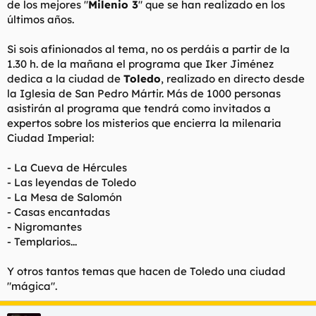
de los mejores "
Milenio 3
" que se han realizado en los
t
o
e
últimos años.
m
a
Si sois afinionados al tema, no os perdáis a partir de la
1.30 h. de la mañana el programa que Iker Jiménez
dedica a la ciudad de
Toledo
, realizado en directo desde
la Iglesia de San Pedro Mártir. Más de 1000 personas
asistirán al programa que tendrá como invitados a
expertos sobre los misterios que encierra la milenaria
Ciudad Imperial:
- La Cueva de Hércules
- Las leyendas de Toledo
- La Mesa de Salomón
- Casas encantadas
- Nigromantes
- Templarios...
Y otros tantos temas que hacen de Toledo una ciudad
"mágica".