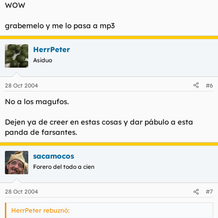
WOW
- La Cueva de Hércules
- Las leyendas de Toledo
grabemelo y me lo pasa a mp3
- La Mesa de Salomón
- Casas encantadas
- Nigromantes
HerrPeter
- Templarios...
Asiduo
Y otros tantos temas que hacen de Toledo una ciudad
"mágica".
28 Oct 2004
#6
No a los magufos.
Dejen ya de creer en estas cosas y dar pábulo a esta
panda de farsantes.
sacamocos
Forero del todo a cien
28 Oct 2004
#7
HerrPeter rebuznó: