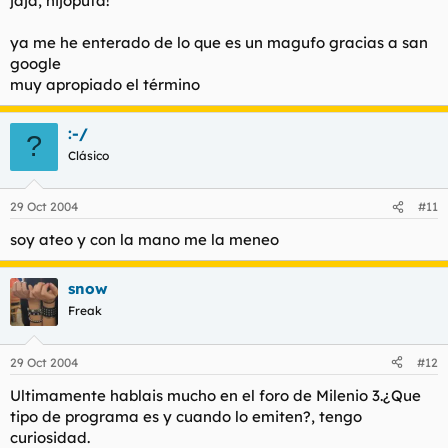
jaja, hijoputa!
que coño es un magufo?
Haz clic para expandir...
ya me he enterado de lo que es un magufo gracias a san
google
tu cara cuando te la enchufo
muy apropiado el término
un saludo
:-/
?
Clásico
29 Oct 2004
#11
soy ateo y con la mano me la meneo
snow
Freak
29 Oct 2004
#12
Ultimamente hablais mucho en el foro de Milenio 3.¿Que
tipo de programa es y cuando lo emiten?, tengo
curiosidad.