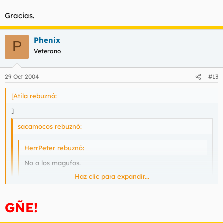
Gracias.
Phenix
P
Veterano
29 Oct 2004
#13
[Atila rebuznó:
]
sacamocos rebuznó:
HerrPeter rebuznó:
No a los magufos.
Haz clic para expandir...
Dejen ya de creer en estas cosas y dar pábulo a esta
panda de farsantes.
Haz clic para expandir...
GÑE!
que coño es un magufo?
Haz clic para expandir...