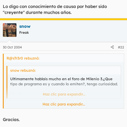
Lo digo con conocimiento de causa por haber sido
"creyente" durante muchos años.
snow
Freak
30 Oct 2004
#22
R@sTr3r0 rebuznó:
snow rebuznó:
Ultimamente hablais mucho en el foro de Milenio 3.¿Que
tipo de programa es y cuando lo emiten?, tengo curiosidad.
Gracias.
Haz clic para expandir...
Haz clic para expandir...
Snow yo escucho el que echan los domingos a las 3 de la
mañana, me encanta escucharlos sobre todo cuando cuentan
relatos de sucesos inexplicables con ruidos y demas tonterias,
Gracias.
a mi me gusta, tu solo en la habitacion a oscuras, arropado y