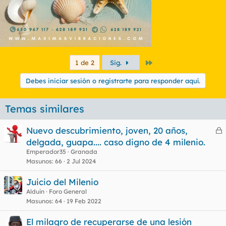
Último
1 de 2
Sig.
Debes iniciar sesión o registrarte para responder aquí.
Temas similares
Nuevo descubrimiento, joven, 20 años,
e
delgada, guapa.... caso digno de 4 milenio.
r
Emperador35
Granada
r
Masunos
66
2 Jul 2024
Juicio del Milenio
Alduin
Foro General
o
Masunos
64
19 Feb 2022
El milagro de recuperarse de una lesión