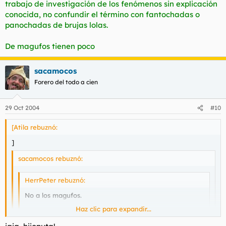
trabajo de investigación de los
fenómenos sin explicación
conocida
, no confundir el término con fantochadas o
panochadas de brujas lolas.
De magufos tienen poco
sacamocos
Forero del todo a cien
29 Oct 2004
#10
[Atila rebuznó:
]
sacamocos rebuznó:
HerrPeter rebuznó:
No a los magufos.
Haz clic para expandir...
Dejen ya de creer en estas cosas y dar pábulo a esta
panda de farsantes.
Haz clic para expandir...