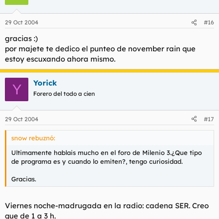
29 Oct 2004
#16
gracias :)
por majete te dedico el punteo de november rain que
estoy escuxando ahora mismo.
Yorick
Y
Forero del todo a cien
29 Oct 2004
#17
snow rebuznó:
Ultimamente hablais mucho en el foro de Milenio 3.¿Que tipo
de programa es y cuando lo emiten?, tengo curiosidad.
Gracias.
Viernes noche-madrugada en la radio: cadena SER. Creo
que de 1 a 3 h.