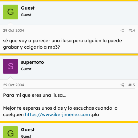
tu cara cuando te la enchufo
Guest
G
Guest
un saludo
29 Oct 2004
#14
sé que voy a parecer una ilusa pero alguien lo puede
grabar y colgarlo a mp3?
supertoto
S
Guest
29 Oct 2004
#15
Para mi que eres una ilusa...
Mejor te esperas unos dias y lo escuchas cuando lo
cuelguen
https://www.ikerjimenez.com
:pla
Guest
G
Guest