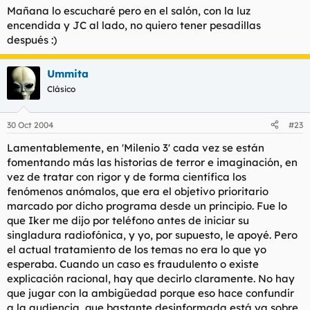
acurrucado es una de las mejores sensaciones, te lo
Mañana lo escucharé pero en el salón, con la luz
recomiendo, eso si espero que no te levantes luego a las 7 de
encendida y JC al lado, no quiero tener pesadillas
la mañana para ir a trabajar como yo porque sino te acordaras
después :)
de los hijos de puta de los fantasmas.
Ummita
Clásico
30 Oct 2004
#23
Lamentablemente, en 'Milenio 3' cada vez se están
fomentando más las historias de terror e imaginación, en
vez de tratar con rigor y de forma científica los
fenómenos anómalos, que era el objetivo prioritario
marcado por dicho programa desde un principio. Fue lo
que Iker me dijo por teléfono antes de iniciar su
singladura radiofónica, y yo, por supuesto, le apoyé. Pero
el actual tratamiento de los temas no era lo que yo
esperaba. Cuando un caso es fraudulento o existe
explicación racional, hay que decirlo claramente. No hay
que jugar con la ambigüedad porque eso hace confundir
a la audiencia, que bastante desinformada está ya sobre