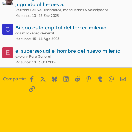
jugando al heroes 3.
Retraso Deluxe
Manfloros, mancuernas y velocípedos
Masunos
10
25 Ene 2023
Bilbao es la capital del tercer milenio
C
casimilo
Foro General
Masunos
45
18 Ago 2006
el supersexual el hombre del nuevo milenio
E
exolon
Foro General
Masunos
18
3 Oct 2006
Facebook
X
Bluesky
LinkedIn
Reddit
Pinterest
Tumblr
WhatsA
Em
Compartir:
Enlace