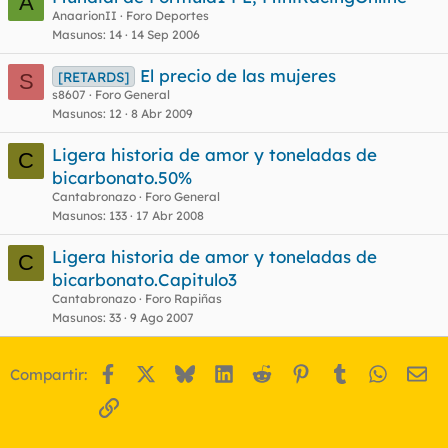
A
AnaarionII
Foro Deportes
Masunos
14
14 Sep 2006
El precio de las mujeres
[RETARDS]
S
s8607
Foro General
Masunos
12
8 Abr 2009
Ligera historia de amor y toneladas de
C
bicarbonato.50%
Cantabronazo
Foro General
Masunos
133
17 Abr 2008
Ligera historia de amor y toneladas de
C
bicarbonato.Capitulo3
Cantabronazo
Foro Rapiñas
Masunos
33
9 Ago 2007
Facebook
X
Bluesky
LinkedIn
Reddit
Pinterest
Tumblr
WhatsA
Em
Compartir:
Enlace