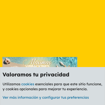
Valoramos tu privacidad
Utilizamos
cookies
esenciales para que este sitio funcione,
y cookies opcionales para mejorar tu experiencia.
Foro Informática y Videojuegos
Ver más información y configurar tus preferencias
Cookies
PL OLDSTYLE AMARILLO
Cambiar fuente
Español (ES)