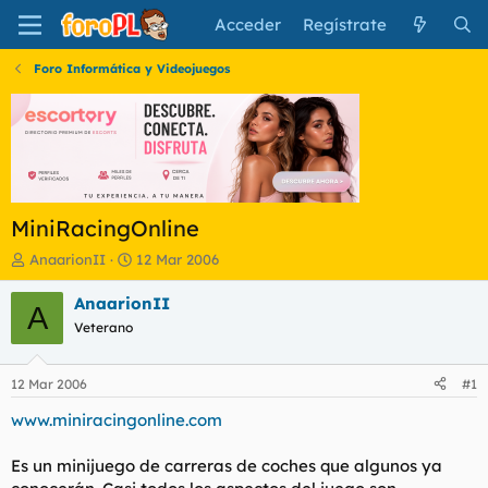
Acceder
Regístrate
Foro Informática y Videojuegos
MiniRacingOnline
I
F
AnaarionII
12 Mar 2006
n
e
i
c
AnaarionII
A
c
h
Veterano
i
a
a
d
d
e
12 Mar 2006
#1
o
i
r
n
www.miniracingonline.com
d
i
e
c
Es un minijuego de carreras de coches que algunos ya
l
i