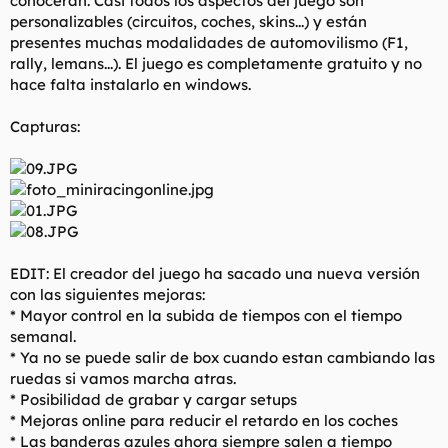
conocerán. Casi todos los aspectos del juego son
t
o
personalizables (circuitos, coches, skins...) y están
e
presentes muchas modalidades de automovilismo (F1,
m
a
rally, lemans...). El juego es completamente gratuito y no
hace falta instalarlo en windows.
Capturas:
EDIT: El creador del juego ha sacado una nueva versión
con las siguientes mejoras:
* Mayor control en la subida de tiempos con el tiempo
semanal.
* Ya no se puede salir de box cuando estan cambiando las
ruedas si vamos marcha atras.
* Posibilidad de grabar y cargar setups
* Mejoras online para reducir el retardo en los coches
* Las banderas azules ahora siempre salen a tiempo