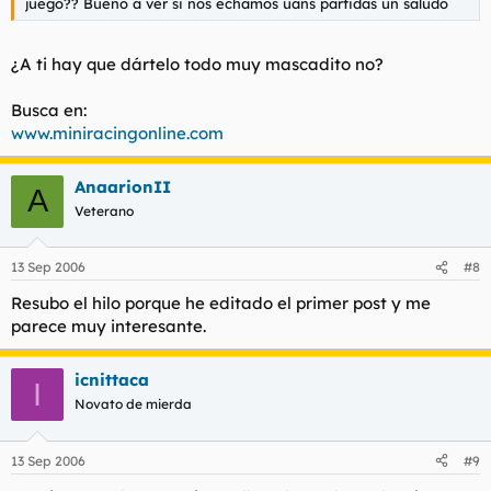
juego?? Bueno a ver si nos echamos uans partidas un saludo
¿A ti hay que dártelo todo muy mascadito no?
Busca en:
www.miniracingonline.com
AnaarionII
A
Veterano
13 Sep 2006
#8
Resubo el hilo porque he editado el primer post y me
parece muy interesante.
icnittaca
I
Novato de mierda
13 Sep 2006
#9