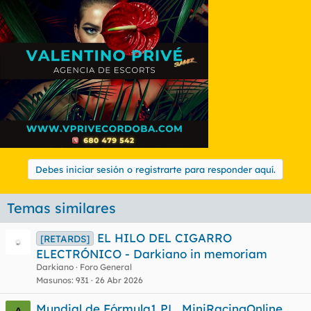
Debes iniciar sesión o registrarte para responder aquí.
Temas similares
EL HILO DEL CIGARRO
[RETARDS]
ELECTRÓNICO - Darkiano in memoriam
Darkiano
Foro General
Masunos
931
26 Abr 2026
Mundial de Fórmula1 PL, MiniRacingOnline