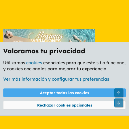
Valoramos tu privacidad
Utilizamos
cookies
esenciales para que este sitio funcione,
y cookies opcionales para mejorar tu experiencia.
Foro General
Ver más información y configurar tus preferencias
Cookies
PL OLDSTYLE AMARILLO
Cambiar fuente
Español (ES)
Arri
Aceptar todas las cookies
Contáctanos
Términos y reglas
Política de privacidad
Ayuda
R
Pie
S
Rechazar cookies opcionales
S
®
Community platform by XenForo
© 2010-2026 XenForo Ltd.