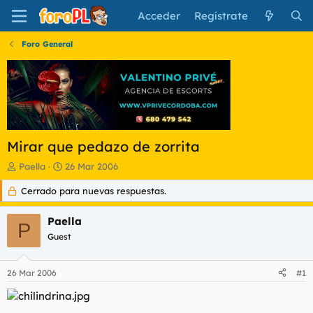
Acceder
Regístrate
Foro General
Mirar que pedazo de zorrita
I
F
Paella
26 Mar 2006
n
e
Cerrado para nuevas respuestas.
i
c
c
h
i
a
Paella
P
a
d
Guest
d
e
o
i
r
n
26 Mar 2006
#1
d
i
e
c
l
i