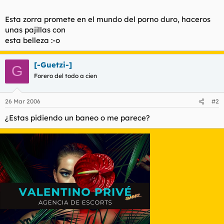
t
o
e
Esta zorra promete en el mundo del porno duro, haceros
m
unas pajillas con
a
esta belleza :-o
[-Guetzi-]
G
Forero del todo a cien
26 Mar 2006
#2
¿Estas pidiendo un baneo o me parece?