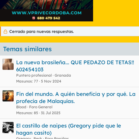
Cerrado para nuevas respuestas.
Temas similares
La nueva brasileña... QUE PEDAZO DE TETAS!!
602454103
Puntero profesional
Granada
Masunos
77
5 Nov 2024
Fin del mundo. A quién beneficia y por qué. La
profecía de Malaquías.
Blood
Foro General
Masunos
85
31 Jul 2025
El castillo de naipes (Gregory pide que le
hagan casito)
Gregory_Peck
Foro Rapiñas