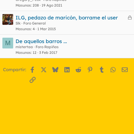
Masunos
208
19 Ago 2021
ILG, pedazo de maricón, borrame el user
e
Slk
Foro General
Masunos
4
1 Mar 2015
r
r
De aquellos barros ...
M
mistertaa
Foro Rapiñas
Masunos
12
3 Feb 2017
o
Facebook
X
Bluesky
LinkedIn
Reddit
Pinterest
Tumblr
WhatsA
Em
Compartir:
Enlace