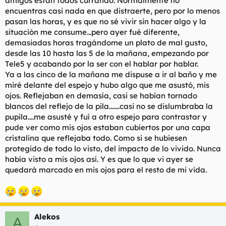
amigos están todos currando. Normalmente no
t
o
encuentras casi nada en que distraerte, pero por lo menos
e
pasan las horas, y es que no sé vivir sin hacer algo y la
m
a
situación me consume...pero ayer fué diferente,
demasiadas horas tragándome un plato de mal gusto,
desde las 10 hasta las 5 de la mañana, empezando por
Tele5 y acabando por la ser con el hablar por hablar.
Ya a las cinco de la mañana me dispuse a ir al baño y me
miré delante del espejo y hubo algo que me asustó, mis
ojos. Reflejaban en demasía, casi se habían tornado
blancos del reflejo de la pila.......casi no se dislumbraba la
pupila....me asusté y fuí a otro espejo para contrastar y
pude ver como mis ojos estaban cubiertos por una capa
cristalina que reflejaba todo. Como si se hubiesen
protegido de todo lo visto, del impacto de lo vivido. Nunca
había visto a mis ojos así. Y es que lo que vi ayer se
quedará marcado en mis ojos para el resto de mi vida.
Alekos
A