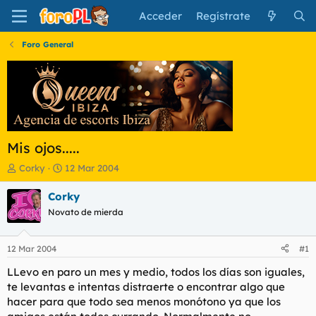
Acceder
Regístrate
Foro General
Mis ojos.....
I
F
Corky
12 Mar 2004
n
e
i
c
Corky
c
h
Novato de mierda
i
a
a
d
d
e
12 Mar 2004
#1
o
i
r
n
LLevo en paro un mes y medio, todos los días son iguales,
d
i
te levantas e intentas distraerte o encontrar algo que
e
c
hacer para que todo sea menos monótono ya que los
l
i