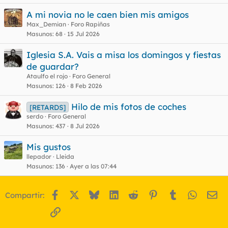
A mi novia no le caen bien mis amigos
Max_Demian
Foro Rapiñas
Masunos
68
15 Jul 2026
Iglesia S.A. Vais a misa los domingos y fiestas
de guardar?
Ataulfo el rojo
Foro General
Masunos
126
8 Feb 2026
Hilo de mis fotos de coches
[RETARDS]
serdo
Foro General
Masunos
437
8 Jul 2026
Mis gustos
llepador
Lleida
Masunos
136
Ayer a las 07:44
Facebook
X
Bluesky
LinkedIn
Reddit
Pinterest
Tumblr
WhatsA
Em
Compartir:
Enlace