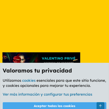
Valoramos tu privacidad
Utilizamos
cookies
esenciales para que este sitio funcione,
y cookies opcionales para mejorar tu experiencia.
Foro General
Ver más información y configurar tus preferencias
Cookies
PL OLDSTYLE AMARILLO
Cambiar fuente
Español (ES)
Arri
Aceptar todas las cookies
Contáctanos
Términos y reglas
Política de privacidad
Ayuda