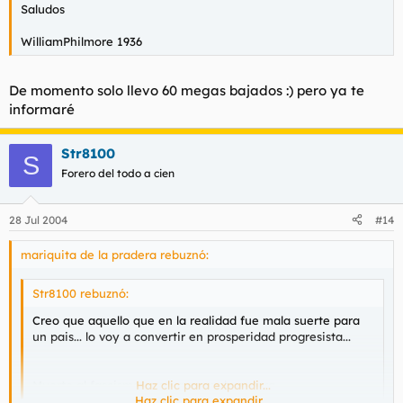
Saludos
WilliamPhilmore 1936
De momento solo llevo 60 megas bajados :) pero ya te
informaré
Str8100
S
Forero del todo a cien
28 Jul 2004
#14
mariquita de la pradera rebuznó:
Str8100 rebuznó:
Creo que aquello que en la realidad fue mala suerte para
un pais... lo voy a convertir en prosperidad progresista...
Muerte al fascismo... voy a ganar la guerra.
Haz clic para expandir...
Haz clic para expandir...