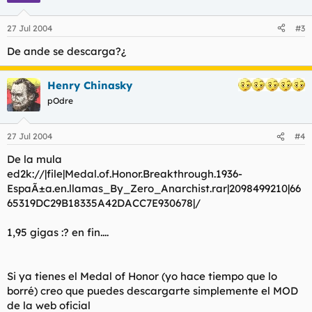
27 Jul 2004
#3
De ande se descarga?¿
Henry Chinasky
pOdre
27 Jul 2004
#4
De la mula
ed2k://|file|Medal.of.Honor.Breakthrough.1936-
EspaÃ±a.en.llamas_By_Zero_Anarchist.rar|2098499210|66
65319DC29B18335A42DACC7E930678|/
1,95 gigas :? en fin....
Si ya tienes el Medal of Honor (yo hace tiempo que lo
borré) creo que puedes descargarte simplemente el MOD
de la web oficial