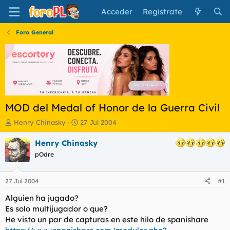
Acceder
Regístrate
Foro General
MOD del Medal of Honor de la Guerra Civil
I
F
Henry Chinasky
27 Jul 2004
n
e
i
c
Henry Chinasky
c
h
pOdre
i
a
a
d
d
e
27 Jul 2004
#1
o
i
r
n
Alguien ha jugado?
d
i
Es solo multijugador o que?
e
c
He visto un par de capturas en este hilo de spanishare
l
i