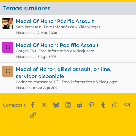
Temas similares
Medal Of Honor Pacific Assault
Sam Rothstein
Foro Informática y Videojuegos
Masunos
1
7 Mar 2006
Medal Of Honor : Paciffic Assault
G
Garçon Fou
Foro Informática y Videojuegos
Masunos
1
3 Ago 2005
Medal of Honor, allied assault, on line,
C
servidor disponible
Cocineros cachondos III
Foro Informática y Videojuegos
Masunos
6
28 Ago 2004
Facebook
X
Bluesky
LinkedIn
Reddit
Pinterest
Tumblr
WhatsA
Em
Compartir:
Enlace