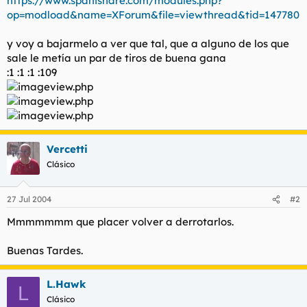
https://www.spanishare.com/modules.php?
t
o
op=modload&name=XForum&file=viewthread&tid=147780
e
m
a
y voy a bajarmelo a ver que tal, que a alguno de los que
sale le metía un par de tiros de buena gana
:1 :1 :1 :109
Vercetti
Clásico
27 Jul 2004
#2
Mmmmmmm que placer volver a derrotarlos.
Buenas Tardes.
L.Hawk
L
Clásico