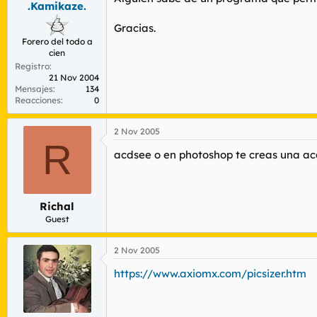
.Kamikaze.
r
n
d
i
Gracias.
e
c
Forero del todo a
l
i
cien
t
o
Registro
e
21 Nov 2004
m
Mensajes
134
a
Reacciones
0
2 Nov 2005
R
acdsee o en photoshop te creas una ac
Richal
Guest
2 Nov 2005
https://www.axiomx.com/picsizer.htm