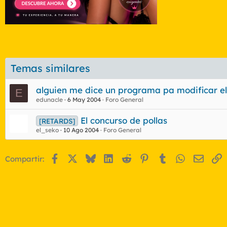
Temas similares
alguien me dice un programa pa modificar e
E
edunacle
6 May 2004
Foro General
El concurso de pollas
[RETARDS]
el_seko
10 Ago 2004
Foro General
Facebook
X
Bluesky
LinkedIn
Reddit
Pinterest
Tumblr
WhatsApp
Email
E
Compartir: