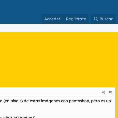
Acceder
Regístrate
Buscar
#1
o (en píxels) de estas imágenes con photoshop, pero es un
 muchas imágenes?