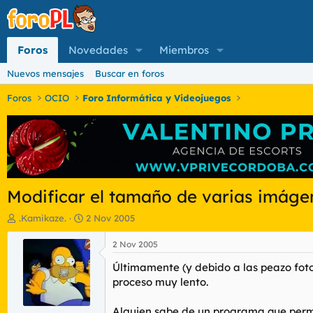
Foros
Novedades
Miembros
Nuevos mensajes
Buscar en foros
Foros
OCIO
Foro Informática y Videojuegos
Modificar el tamaño de varias imág
I
F
.Kamikaze.
2 Nov 2005
n
e
i
c
2 Nov 2005
c
h
Últimamente (y debido a las peazo foto
i
a
a
d
proceso muy lento.
d
e
o
i
Alguien sabe de un programa que perm