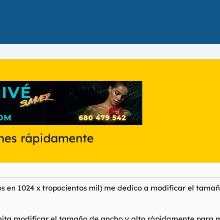
enes rápidamente
s en 1024 x tropocientos mil) me dedico a modificar el tamañ
ita modificar el tamaño de ancho y alto rápidamente para