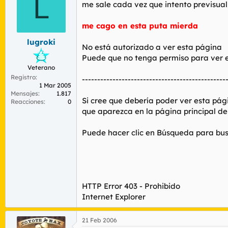
L
r
n
me sale cada vez que intento previsual
d
i
e
c
me cago en esta puta mierda
l
i
t
o
lugroki
No está autorizado a ver esta página
e
Puede que no tenga permiso para ver es
m
Veterano
a
Registro
-----------------------------------------------
1 Mar 2005
Mensajes
1.817
Si cree que debería poder ver esta pági
Reacciones
0
que aparezca en la página principal de
Puede hacer clic en Búsqueda para bus
HTTP Error 403 - Prohibido
Internet Explorer
21 Feb 2006