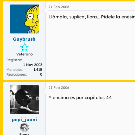
21 Feb 2006
Llámala, suplica, llora... Pídele la en
Guybrush
Veterano
Registro
1 Nov 2003
Mensajes
1.415
Reacciones
0
21 Feb 2006
Y encima es por capítulos :14
pepi_juani
Freak