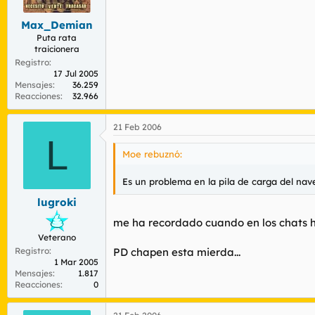
Max_Demian
Puta rata
traicionera
Registro
17 Jul 2005
Mensajes
36.259
Reacciones
32.966
21 Feb 2006
L
Moe rebuznó:
Es un problema en la pila de carga del nave
lugroki
me ha recordado cuando en los chats h
Veterano
Registro
PD chapen esta mierda...
1 Mar 2005
Mensajes
1.817
Reacciones
0