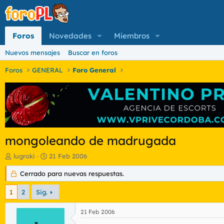
Foros
Novedades
Miembros
Nuevos mensajes
Buscar en foros
Foros
GENERAL
Foro General
mongoleando de madrugada
I
F
lugroki
21 Feb 2006
n
e
i
Cerrado para nuevas respuestas.
c
c
h
i
a
1
2
Sig.
a
d
d
e
21 Feb 2006
o
i