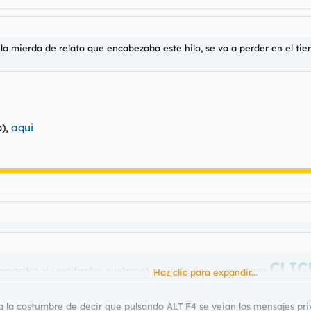
la mierda de relato que encabezaba este hilo, se va a perder en el t
o),
aqui
CLIC
vegador, si usas firefox o internet explorer, tienes que hacer
Haz clic para expandir...
 la costumbre de decir que pulsando ALT F4 se veian los mensajes pr