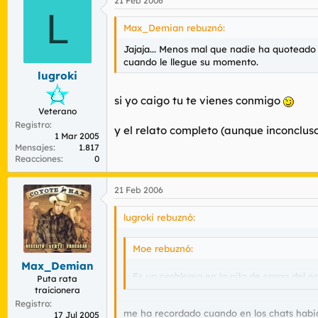
21 Feb 2006
L
Max_Demian rebuznó:
Jajaja... Menos mal que nadie ha quoteado 
cuando le llegue su momento.
lugroki
si yo caigo tu te vienes conmigo
Veterano
Registro
y el relato completo (aunque inconclus
1 Mar 2005
Mensajes
1.817
Reacciones
0
21 Feb 2006
lugroki rebuznó:
Moe rebuznó:
Max_Demian
Es un problema en la pila de carga del na
Puta rata
traicionera
Registro
me ha recordado cuando en los chats habia
17 Jul 2005