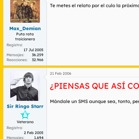
Te metes el relato por el culo la próxi
Max_Demian
Puta rata
traicionera
Registro
17 Jul 2005
Mensajes
36.259
Reacciones
32.966
21 Feb 2006
¿PIENSAS QUE ASÍ C
Mándale un SMS aunque sea, tonto, pero 
Sir Ringo Starr
Veterano
Registro
2 Feb 2005
Mensajes
1.694