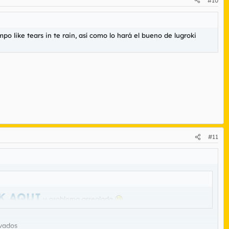
#10
iempo
like tears in te rain
, así como lo hará el bueno de lugroki
#11
K AQUI
y problema arreglado
ivados