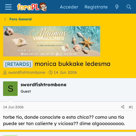
Acceder
Regístrate
Foro General
monica bukkake ledesma
[RETARDS]
I
F
swordfishtrombone
14 Jun 2006
n
e
i
c
swordfishtrombone
S
c
h
Guest
i
a
a
d
d
e
14 Jun 2006
#1
o
i
r
n
torbe tio, donde conociste a esta chica?? como una tia
d
i
puede ser tan caliente y viciosa?? dime algooooooooo.
e
c
l
i