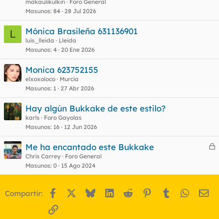
makaulikulkin
Foro General
Masunos
84
28 Jul 2026
Mónica Brasileña 631136901
L
luis_lleida
Lleida
Masunos
4
20 Ene 2026
Monica 623752155
elxoxoloco
Murcia
Masunos
1
27 Abr 2026
Hay algún Bukkake de este estilo?
karls
Foro Gayolas
Masunos
16
12 Jun 2026
Me ha encantado este Bukkake
e
Chris Carrey
Foro General
Masunos
0
15 Ago 2024
r
r
Facebook
X
Bluesky
LinkedIn
Reddit
Pinterest
Tumblr
WhatsA
Em
Compartir:
o
Enlace