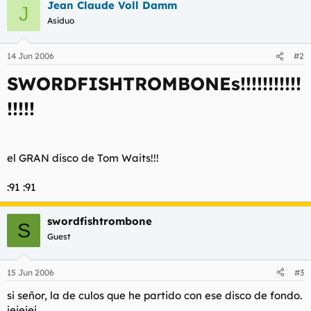
t
o
Jean Claude Voll Damm
J
e
Asiduo
m
a
14 Jun 2006
#2
SWORDFISHTROMBONEs!!!!!!!!!!!
!!!!!
el GRAN disco de Tom Waits!!!
:91 :91
swordfishtrombone
S
Guest
15 Jun 2006
#3
si señor, la de culos que he partido con ese disco de fondo.
jejejej