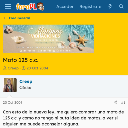
Acceder
Regístrate
Foro General
Moto 125 c.c.
I
F
Creep
20 Oct 2004
n
e
i
c
Creep
c
h
Clásico
i
a
a
d
d
e
20 Oct 2004
#1
o
i
r
n
Con esto de la nueva ley, me quiero comprar una moto de
d
i
125 c.c. y como no tengo ni puta idea de motos, a ver si
e
c
alguien me puede aconsejar alguna.
l
i