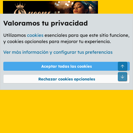
Valoramos tu privacidad
Utilizamos
cookies
esenciales para que este sitio funcione,
y cookies opcionales para mejorar tu experiencia.
Foro General
Ver más información y configurar tus preferencias
Cookies
PL OLDSTYLE AMARILLO
Cambiar fuente
Español (ES)
Arri
Aceptar todas las cookies
Contáctanos
Términos y reglas
Política de privacidad
Ayuda
R
Pie
S
Rechazar cookies opcionales
S
®
Community platform by XenForo
© 2010-2026 XenForo Ltd.