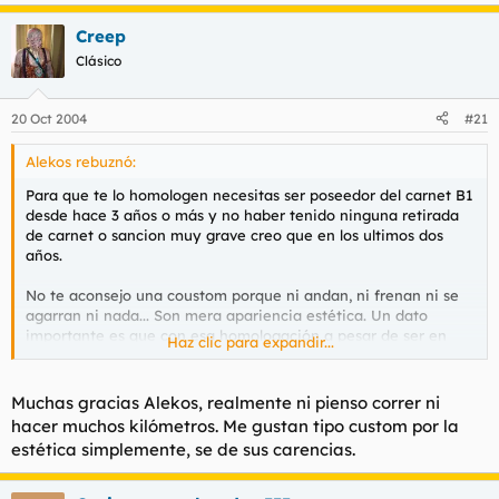
Creep
Clásico
20 Oct 2004
#21
Alekos rebuznó:
Para que te lo homologen necesitas ser poseedor del carnet B1
desde hace 3 años o más y no haber tenido ninguna retirada
de carnet o sancion muy grave creo que en los ultimos dos
años.
No te aconsejo una coustom porque ni andan, ni frenan ni se
agarran ni nada... Son mera apariencia estética. Un dato
importante es que con esa homologación a pesar de ser en
Haz clic para expandir...
motos de 125 no podrás superar los 15 c.v. para eso necesitarias
el permiso de conducir de motocicletas.
Muchas gracias Alekos, realmente ni pienso correr ni
Mi consejo: Comprate un escooter es hará muchisimo servicio
hacer muchos kilómetros. Me gustan tipo custom por la
podrás ir a 100-120 km/h con muy beuna autonomia
estética simplemente, se de sus carencias.
proteccion y son muy comods puedes guardar el casco y esas
cosas.Olvidate de la coustom.