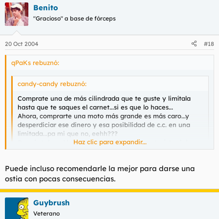
Benito
"Gracioso" a base de fórceps
20 Oct 2004
#18
qPaKs rebuznó:
candy-candy rebuznó:
Comprate una de más cilindrada que te guste y limítala
hasta que te saques el carnet...si es que lo haces...
Ahora, comprarte una moto más grande es más caro...y
desperdiciar ese dinero y esa posibilidad de c.c. en una
limitada...pa mi que no, eehh???
Haz clic para expandir...
Pregúntale a Alekos, de todas formas, motorista del
foro...
Haz clic para expandir...
Puede incluso recomendarle la mejor para darse una
está tardando, la verdad
ostia con pocas consecuencias.
Guybrush
Veterano