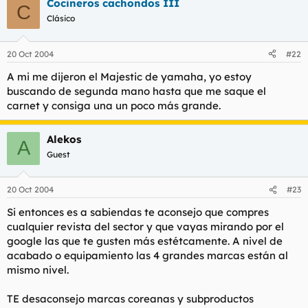
Cocineros cachondos III
C
Clásico
Si aún así sigues "enamorado" de ellas piensate en una tipo SR
125, Cb 115...y cosas similares. Hay una CBR 125 con motor de 4
tiempos que parece que anda bien pero es deportiva.
20 Oct 2004
#22
Otro consejo es que el motor sea de 4 tiempos te ahoraras en
A mi me dijeron el Majestic de yamaha, yo estoy
mantenimiento y combustible un montón.
buscando de segunda mano hasta que me saque el
carnet y consiga una un poco más grande.
Si necesitas algo más, mandame un privi. Buena suerte.
Alekos
A
Guest
20 Oct 2004
#23
Si entonces es a sabiendas te aconsejo que compres
cualquier revista del sector y que vayas mirando por el
google las que te gusten más estétcamente. A nivel de
acabado o equipamiento las 4 grandes marcas están al
mismo nivel.
TE desaconsejo marcas coreanas y subproductos