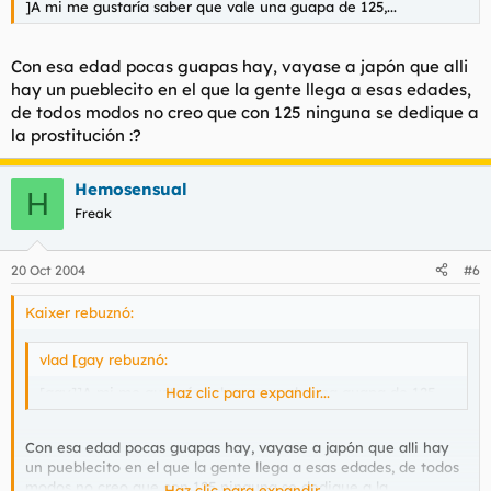
]A mi me gustaría saber que vale una guapa de 125,...
Con esa edad pocas guapas hay, vayase a japón que alli
hay un pueblecito en el que la gente llega a esas edades,
de todos modos no creo que con 125 ninguna se dedique a
la prostitución :?
Hemosensual
H
Freak
20 Oct 2004
#6
Kaixer rebuznó:
vlad [gay rebuznó:
[gay]]A mi me gustaría saber que vale una guapa de 125,...
Haz clic para expandir...
Con esa edad pocas guapas hay, vayase a japón que alli hay
un pueblecito en el que la gente llega a esas edades, de todos
modos no creo que con 125 ninguna se dedique a la
Haz clic para expandir...