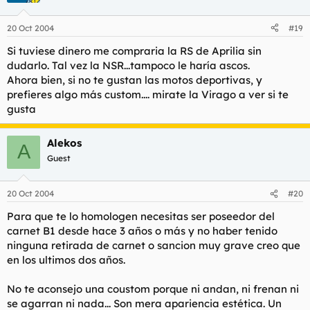
20 Oct 2004
#19
Si tuviese dinero me compraria la RS de Aprilia sin
dudarlo. Tal vez la NSR...tampoco le haría ascos.
Ahora bien, si no te gustan las motos deportivas, y
prefieres algo más custom.... mirate la Virago a ver si te
gusta
Alekos
A
Guest
20 Oct 2004
#20
Para que te lo homologen necesitas ser poseedor del
carnet B1 desde hace 3 años o más y no haber tenido
ninguna retirada de carnet o sancion muy grave creo que
en los ultimos dos años.
No te aconsejo una coustom porque ni andan, ni frenan ni
se agarran ni nada... Son mera apariencia estética. Un