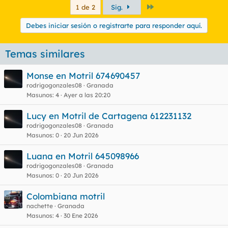
Último
1 de 2
Sig.
Debes iniciar sesión o registrarte para responder aquí.
Temas similares
Monse en Motril 674690457
rodrigogonzales08
Granada
Masunos
4
Ayer a las 20:20
Lucy en Motril de Cartagena 612231132
rodrigogonzales08
Granada
Masunos
0
20 Jun 2026
Luana en Motril 645098966
rodrigogonzales08
Granada
Masunos
0
20 Jun 2026
Colombiana motril
nachette
Granada
Masunos
4
30 Ene 2026