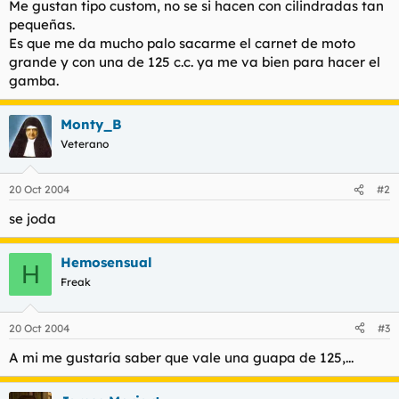
Me gustan tipo custom, no se si hacen con cilindradas tan
t
o
e
pequeñas.
m
Es que me da mucho palo sacarme el carnet de moto
a
grande y con una de 125 c.c. ya me va bien para hacer el
gamba.
Monty_B
Veterano
20 Oct 2004
#2
se joda
Hemosensual
H
Freak
20 Oct 2004
#3
A mi me gustaría saber que vale una guapa de 125,...