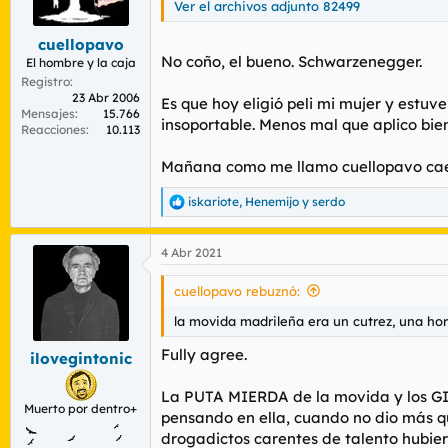
Ver el archivos adjunto 82499
r
n
d
i
cuellopavo
e
c
No coño, el bueno. Schwarzenegger.
l
i
El hombre y la caja
t
o
Registro
e
23 Abr 2006
Es que hoy eligió peli mi mujer y estu
Mensajes
15.766
m
insoportable. Menos mal que aplico bien
Reacciones
10.113
a
Mañana como me llamo cuellopavo cae un
iskariote
,
Henemijo
y
serdo
R
e
a
4 Abr 2021
c
c
i
cuellopavo rebuznó:
o
n
la movida madrileña era un cutrez, una hor
e
s
Fully agree.
ilovegintonic
:
La PUTA MIERDA de la movida y los GI
Muerto por dentro+
pensando en ella, cuando no dio más 
drogadictos carentes de talento hubier