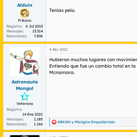
Alduin
Tenias pelo.
Frikazo
Registro
6 Jul 2013
Mensajes
13.314
Reacciones
7.836
4 Abr 2021
Hubieron muchos lugares con movimient
Entiendo que fue un cambio total en la
Mcnamara.
Astronauta
Mongol
Veterano
Registro
14 Ene 2021
Mensajes
1.185
ARKAN
y
Misógino Empedernido
R
Reacciones
1.166
e
a