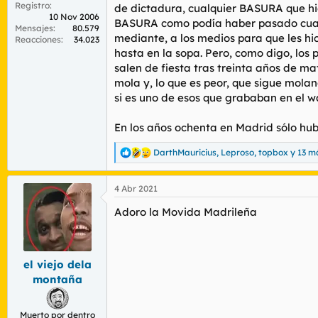
Registro
de dictadura, cualquier BASURA que hi
10 Nov 2006
BASURA como podía haber pasado cualqu
Mensajes
80.579
mediante, a los medios para que les hi
Reacciones
34.023
hasta en la sopa. Pero, como digo, los
salen de fiesta tras treinta años de m
mola y, lo que es peor, que sigue mol
si es uno de esos que grababan en el w
En los años ochenta en Madrid sólo h
DarthMauricius
,
Leproso
,
topbox
y 13 m
R
e
a
4 Abr 2021
c
c
Adoro la Movida Madrileña
i
o
n
e
s
el viejo dela
:
montaña
Muerto por dentro