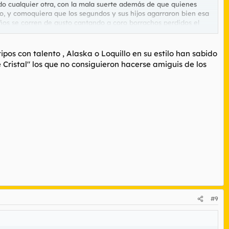
o cualquier otra, con la mala suerte además de que quienes
do, y comoquiera que los segundos y sus hijos agarraron bien esa
ños se corren de gusto cantando a coro borrachos perdidos el
ica de ayer", mierdón entre los mierdones, y se creen que mola y,
n grupo de la movida, especialmente si es uno de esos que
os con talento , Alaska o Loquillo en su estilo han sabido
ristal" los que no consiguieron hacerse amiguis de los
RE.
#9