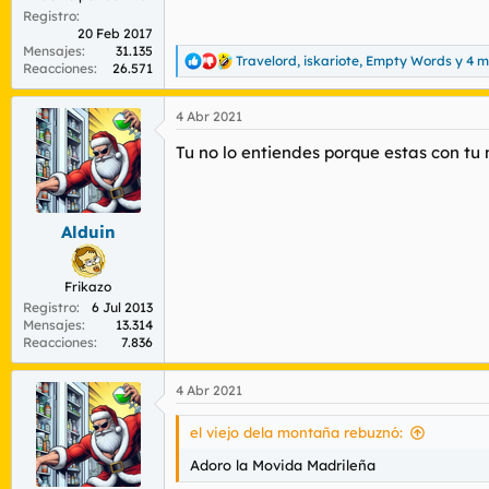
Registro
20 Feb 2017
Mensajes
31.135
Travelord
,
iskariote
,
Empty Words
y 4 
R
Reacciones
26.571
e
a
4 Abr 2021
c
c
Tu no lo entiendes porque estas con tu
i
o
n
e
s
Alduin
:
Frikazo
Registro
6 Jul 2013
Mensajes
13.314
Reacciones
7.836
4 Abr 2021
el viejo dela montaña rebuznó:
Adoro la Movida Madrileña