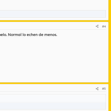
#4
pelo. Normal lo echen de menos.
#5