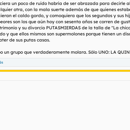
ciera un poco de ruido habría de ser abrazada para decirle 
ier otra, con la mala suerte además de que quienes estaba
cieran el caldo gordo, y comoquiera que los segundos y sus 
 peores son los que aún hoy con sesenta años se corren de gus
atrimonio y su divorcio PUTASMIERDAS de la talla de "La chic
ando y que ellos mismos son supermolones porque tienen un d
ater de sus putas casas.
ubo un grupo que verdaderamente molara. Sólo UNO: LA QUI
ás