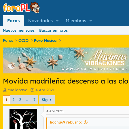
Foros
Novedades
Miembros
Nuevos mensajes
Buscar en foros
Foros
OCIO
Foro Música
Movida madrileña: descenso a las clo
I
F
cuellopavo
4 Abr 2021
n
e
1
2
3
…
7
Sig.
i
c
c
h
i
a
4 Abr 2021
a
d
d
e
liachu69 rebuznó:
o
i