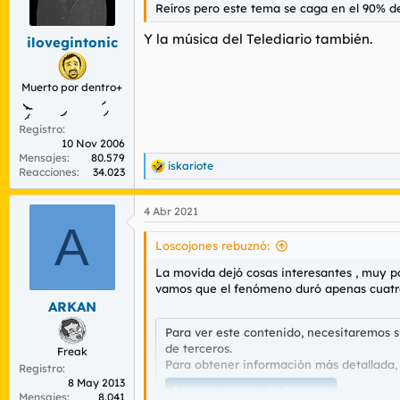
Reíros pero este tema se caga en el 90% de
Y la música del Telediario también.
ilovegintonic
Muerto por dentro+
Registro
10 Nov 2006
Mensajes
80.579
iskariote
R
Reacciones
34.023
e
a
4 Abr 2021
c
A
c
i
Loscojones rebuznó:
o
n
La movida dejó cosas interesantes , muy po
e
vamos que el fenómeno duró apenas cuatro 
s
ARKAN
:
Para ver este contenido, necesitaremos 
de terceros.
Freak
Para obtener información más detallada,
Registro
8 May 2013
Aceptar cookies de terceros
Mensajes
8.041