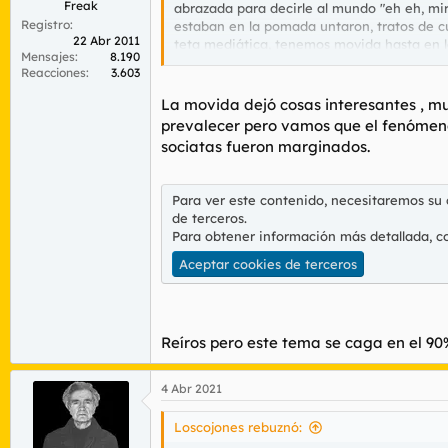
Freak
abrazada para decirle al mundo "eh eh, m
Registro
estaban en la pomada untaron, tratos de cu
22 Abr 2011
teta mediática, tenemos movida hasta en l
Mensajes
8.190
primer día que salen de fiesta tras treint
Reacciones
3.603
lo que es peor, que sigue molando y que e
grababan en el water de sus putas casas.
La movida dejó cosas interesantes , muy
prevalecer pero vamos que el fenómeno 
En los años ochenta en Madrid sólo hubo
sociatas fueron marginados.
Para ver este contenido, necesitaremos su
de terceros.
Para obtener información más detallada, c
Aceptar cookies de terceros
Reíros pero este tema se caga en el 90
4 Abr 2021
Loscojones rebuznó: