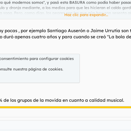
ira qué modernos somos", y pasó esta BASURA como podía haber pasad
lo y dronja mediante, a los medios para que les hicieran el caldo gor
a sopa. Pero, como digo, los peores son los que aún hoy con sesenta a
Haz clic para expandir...
a años de matrimonio y su divorcio PUTASMIERDAS de la talla de "La ch
llos mismos son supermolones porque tienen un disco grabado de algú
 pocas , por ejemplo Santiago Auserón o Jaime Urrutia son tip
duró apenas cuatro años y para cuando se creó "La bola de C
 un grupo que verdaderamente molara. Sólo UNO: LA QUINTA DEL BUIT
 consentimiento para configurar cookies
onsulte nuestra
página de cookies
.
% de los grupos de la movida en cuanto a calidad musical.