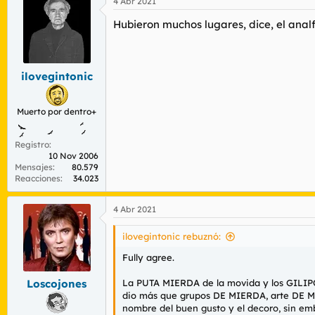
4 Abr 2021
c
c
Hubieron muchos lugares
, dice, el anal
i
o
n
e
s
ilovegintonic
:
Muerto por dentro+
Registro
10 Nov 2006
Mensajes
80.579
Reacciones
34.023
4 Abr 2021
ilovegintonic rebuznó:
Fully agree.
La PUTA MIERDA de la movida y los GILIP
Loscojones
dio más que grupos DE MIERDA, arte DE MI
nombre del buen gusto y el decoro, sin em