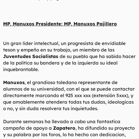
l
i
t
o
e
m
MP, Manuxos Presidente; MP, Manuxos Pajillero
a
Un gran lider intelectual, un progresista de envidiable
teson y empeño en su trabajo, un miembro de las
Juventudes Socialistas
de su pueblo que ha sabido hacer
de la politica su bandera y de la izquierda su ideal
inquebrantable.
Manuxos
, el grandioso toledano representante de
alumnos de su universidad, con el que se puede contactar
directamente marcando el 925 xxx xxx (extensión 5xxx), y
que amablemente atendera todas tus dudas, ideologicas
o no, y sin duda resolvera tus inquietudes.
Durante semanas ha llevado a cabo una fantastica
campaña de apoyo a
Zapatero
, ha difundido su proyecto
y su palabra por los foros, lo ha hecho con dedicacion,