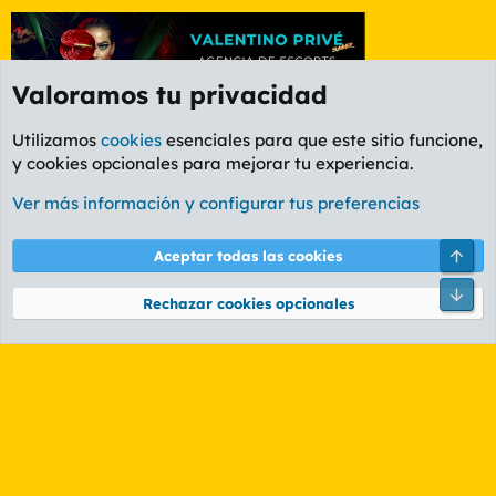
Valoramos tu privacidad
Utilizamos
cookies
esenciales para que este sitio funcione,
y cookies opcionales para mejorar tu experiencia.
Foro General
Ver más información y configurar tus preferencias
Cookies
PL OLDSTYLE AMARILLO
Cambiar fuente
Español (ES)
Arri
Aceptar todas las cookies
Contáctanos
Términos y reglas
Política de privacidad
Ayuda
R
Pie
S
Rechazar cookies opcionales
S
®
Community platform by XenForo
© 2010-2026 XenForo Ltd.