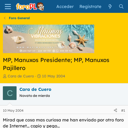
Acceder
Regístrate
Foro General
MP, Manuxos Presidente; MP, Manuxos
Pajillero
I
F
Cara de Cuero
10 May 2004
n
e
i
c
Cara de Cuero
C
c
h
Novato de mierda
i
a
a
d
d
e
10 May 2004
#1
o
i
r
n
Mirad que cosa mas curiosa me han enviado por otro foro
d
i
de Internet... copio y pego...
e
c