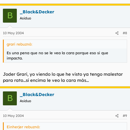
Te complacere… y tu a mi?
_Black&Decker
Haz clic para expandir...
B
Asiduo
Carmelis rebuznó:
mientras lo pienso puedes poner mas…
Haz clic para expandir...
10 May 2004
#8
Manuxos rebuznó:
grari rebuznó:
Me siento observado…
Es una pena que no se le vea la cara porque eso si que
Haz clic para expandir...
impacta.
Carmelis rebuznó:
Joder Grari, yo viendo lo que he visto ya tengo malestar
ho
Haz clic para expandir...
para rato...si encima le veo la cara más...
Manuxos rebuznó:
_Black&Decker
B
Haz clic para expandir...
Asiduo
Carmelis rebuznó:
10 May 2004
#9
Que?
Haz clic para expandir...
Einherjer rebuznó:
Manuxos rebuznó: