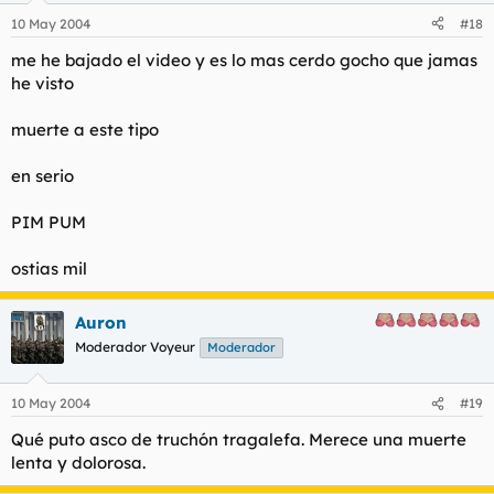
!!!!!!!!
10 May 2004
#18
s=&postid=488337
*Nota: registrense para poder ver el video, es un
me he bajado el video y es lo mas cerdo gocho que jamas
documento pajillero excepcional. Si quieren pueden usar
he visto
este pase particular. Nombre:
Haz clic para expandir...
T
roncs / Contraseña: 1234 *
muerte a este tipo
Calentir rebuznó:
Ya he visto el video...jejeje...
Haz clic para expandir...
en serio
Manuxos rebuznó:
PIM PUM
Criticas?
Haz clic para expandir...
ostias mil
Calentir rebuznó:
No que va… si es muy corto…
Haz clic para expandir...
Auron
Moderador Voyeur
Moderador
10 May 2004
#19
Qué puto asco de truchón tragalefa. Merece una muerte
lenta y dolorosa.