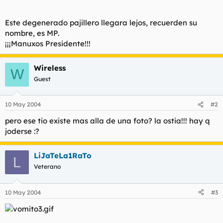
otra más
Haz clic para expandir...
Este degenerado pajillero llegara lejos, recuerden su
nombre, es MP.
Manuxos rebuznó:
¡¡¡Manuxos Presidente!!!
mi nuca…
Si no hay comentarios no habrá más fotos, asi que chicas
Wireless
W
animaos
Guest
Haz clic para expandir...
Manuxos rebuznó:
10 May 2004
#2
Y mi pezón izquierdo.... muy pronto más
pero ese tio existe mas alla de una foto? la ostia!!! hay q
Haz clic para expandir...
joderse :?
Manuxos rebuznó:
LiJaTeLa1RaTo
esta de propina...
L
Haz clic para expandir...
Veterano
Rojiblanca rebuznó:
10 May 2004
#3
manuuuuuuuxosss estás en todos lados
Haz clic para expandir...
Manuxos rebuznó: