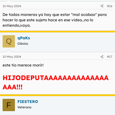
10 May 2004
Calentir rebuznó:
#16
son para jugar?
Haz clic para expandir...
De todas maneras ya hay que estar "mal acabao" para
hacer lo que este sujeto hace en ese video...no lo
Manuxos rebuznó:
entiendo,vaya.
Sí, pero con delicadeza...
Haz clic para expandir...
qPaKs
Q
Calentir rebuznó:
Clásico
ñam ñam
Haz clic para expandir...
10 May 2004
#17
diana007 rebuznó:
este tio merece morir!
yo quiero de eso manuxooos
Haz clic para expandir...
HIJODEPUTAAAAAAAAAAAAAA
Manuxos rebuznó:
y de esto diana?
Haz clic para expandir...
AAA!!!
Manuxos rebuznó:
FIESTERO
Un video
F
OJO, VIDEO:
Veterano
https://www.doctoramor.com/foro/attachment.php?