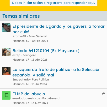
Debes iniciar sesión o registrarte para responder aquí.
Temas similares
El presidente de Uganda y los gayers: a tomar
por culo!
Kramer99
Foro General
Masunos
52
10 Feb 2024
Belinda 641210104 (Ex Maysasex)
estep
Zaragoza
Masunos
17
18 Abr 2026
La izquierda trató de politizar a la Selección
española, y salió mal
Empecinado
Foro Política
Masunos
68
21 Jul 2024
El MP del abuelo
E
e
ensaladadeestacas
Foro General
Masunos
17
14 Nov 2021
r