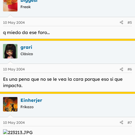
biggest
Interesante
Freak
¿
Haz clic para expandir...
10 May 2004
#5
Marcela24 rebuznó:
q miedo da ese foro...
felicitaciones x la dotacion
Haz clic para expandir...
Gilda bella rebuznó:
grari
¿Sigues ?.......
Haz clic para expandir...
Clásico
Carmelis rebuznó:
10 May 2004
#6
Yo sigo mirando…
Haz clic para expandir...
Es una pena que no se le vea la cara porque eso si que
impacta.
Manuxos rebuznó:
Seguimos si…..
Einherjer
Haz clic para expandir...
Frikazo
Karlis rebuznó:
Sigue…sigue…
Haz clic para expandir...
10 May 2004
#7
Manuxos rebuznó: