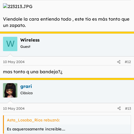
Manuxos rebuznó:
Mi lengüita dedicada a Helenita
Viendole la cara entiendo todo , este tio es más tonto que
Haz clic para expandir...
un zapato.
Manuxos rebuznó:
Wireless
W
sigo?
Haz clic para expandir...
Guest
Carmelis rebuznó:
10 May 2004
#12
no pares… sigue…sigue…
Haz clic para expandir...
mas tonto q una bandeja?¿
Manuxos rebuznó:
Haz clic para expandir...
grari
Clásico
lasicaria rebuznó:
TE VES MUY BIEN PERO ANIMATE Y PON MAS
Haz clic para expandir...
10 May 2004
#13
Ale rebuznó:
Asta_Losoba_Rios rebuznó:
Queteparece
Haz clic para expandir...
Es asquerosamente increible....