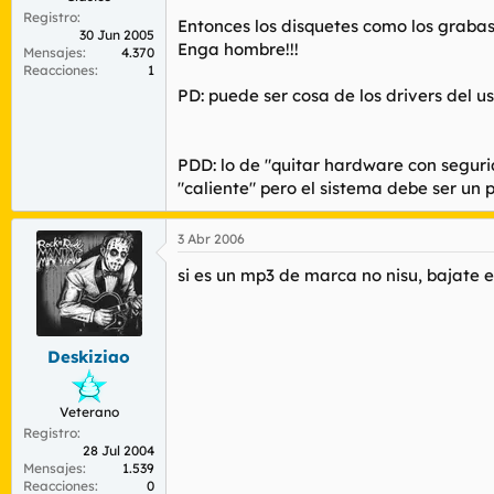
Registro
Entonces los disquetes como los grabas?
30 Jun 2005
Enga hombre!!!
Mensajes
4.370
Reacciones
1
PD: puede ser cosa de los drivers del u
PDD: lo de "quitar hardware con segur
"caliente" pero el sistema debe ser un p
3 Abr 2006
si es un mp3 de marca no nisu, bajate 
Deskiziao
Veterano
Registro
28 Jul 2004
Mensajes
1.539
Reacciones
0