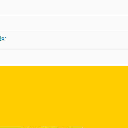
jor
nlace