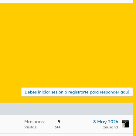
Debes iniciar sesión o registrarte para responder aquí.
Masunos
5
8 May 2026
Visitas
344
zeusand