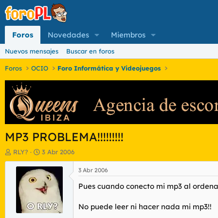
Foros
Novedades
Miembros
Nuevos mensajes
Buscar en foros
Foros
OCIO
Foro Informática y Videojuegos
MP3 PROBLEMA!!!!!!!!!
I
F
RLY?
3 Abr 2006
n
e
i
c
3 Abr 2006
c
h
Pues cuando conecto mi mp3 al ordenad
i
a
a
d
d
e
No puede leer ni hacer nada mi mp3!!
o
i