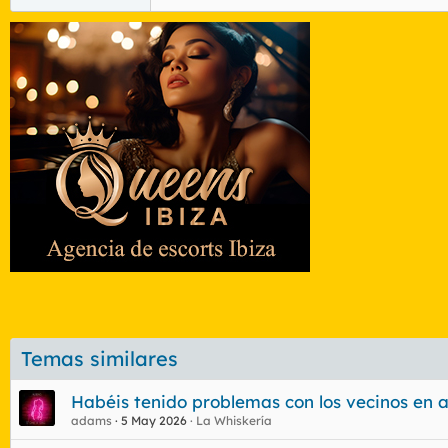
Temas similares
Habéis tenido problemas con los vecinos en a
adams
5 May 2026
La Whiskería