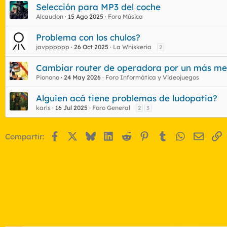
Selección para MP3 del coche
Alcaudon
15 Ago 2025
Foro Música
Problema con los chulos?
javpppppp
26 Oct 2025
La Whiskería
2
Cambiar router de operadora por un más me
Pionono
24 May 2026
Foro Informática y Videojuegos
Alguien acá tiene problemas de ludopatia?
karls
16 Jul 2025
Foro General
2
3
Facebook
X
Bluesky
LinkedIn
Reddit
Pinterest
Tumblr
WhatsApp
Email
E
Compartir: