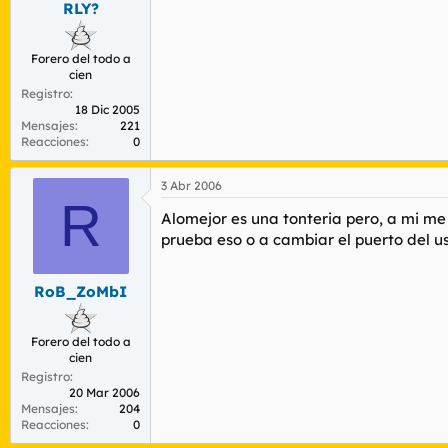
RLY?
r
n
d
i
e
c
Forero del todo a
l
i
cien
t
o
Registro
e
18 Dic 2005
m
Mensajes
221
a
Reacciones
0
3 Abr 2006
R
Alomejor es una tonteria pero, a mi me 
prueba eso o a cambiar el puerto del us
RoB_ZoMbI
Forero del todo a
cien
Registro
20 Mar 2006
Mensajes
204
Reacciones
0