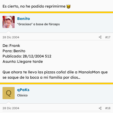
Haz clic para expandir...
sabreman, quiero un hijo tuyo.
Es cierto, no he podido reprimirme
¿cuando me lo vas a hacer?
Toma mi msn:
Haz clic para expandir...
No reniegues de tus sentimientos, mozuela.
Benito
Díselo a ellos para que me cran
xxxxxxxx@hotmail.com
"Gracioso" a base de fórceps
Un besin.
JUAS
28 Dic 2004
#17
De: Frank
Para: Benito
Publicado: 28/12/2004 512
Asunto: Llegare tarde
Que ahora te llevo las pizzas coño! dile a ManoloMon que
se saque de la boca a mi familia por dios...
qPaKs
Q
Clásico
28 Dic 2004
#18