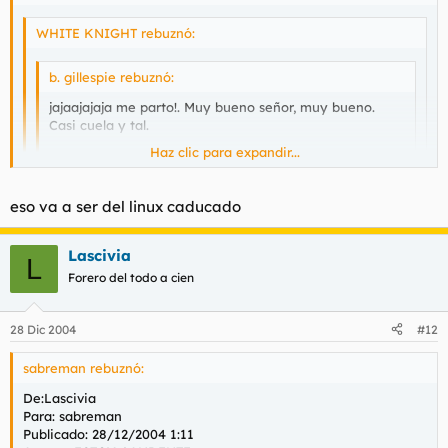
WHITE KNIGHT rebuznó:
b. gillespie rebuznó:
jajaajajaja me parto!. Muy bueno señor, muy bueno.
Casi cuela y tal.
Haz clic para expandir...
saludos.
Haz clic para expandir...
Haz clic para expandir...
eso va a ser del linux caducado
Mira a ver si te han hackeado la cuenta, porque me siguen
llegando más a tu nombre. Gorrinillo.
Pues va a ser que sí!. Porque vamos, aunque es usted atractivo,
Lascivia
L
no tengo yo esas tendencias sexuales.
Forero del todo a cien
qué se supone que ha de hacerse para deshackear la cuenta??.
Saludos.
28 Dic 2004
#12
sabreman rebuznó:
De:Lascivia
Para: sabreman
Publicado: 28/12/2004 1:11