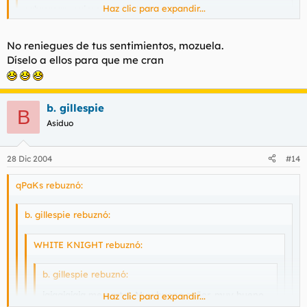
Haz clic para expandir...
sabreman, quiero un hijo tuyo.
¿cuando me lo vas a hacer?
Toma mi msn:
Haz clic para expandir...
No reniegues de tus sentimientos, mozuela.
xxxxxxxx@hotmail.com
Díselo a ellos para que me cran
JUAS
Un besin.
b. gillespie
B
Asiduo
28 Dic 2004
#14
qPaKs rebuznó:
b. gillespie rebuznó:
WHITE KNIGHT rebuznó:
b. gillespie rebuznó:
jajaajajaja me parto!. Muy bueno señor, muy bueno.
Haz clic para expandir...