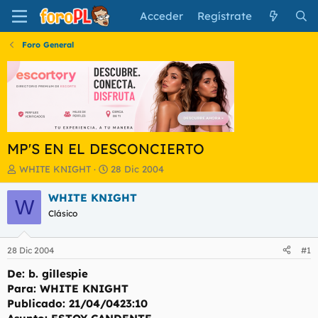
Acceder
Regístrate
Foro General
MP'S EN EL DESCONCIERTO
I
F
WHITE KNIGHT
28 Dic 2004
n
e
i
c
WHITE KNIGHT
W
c
h
Clásico
i
a
a
d
d
e
28 Dic 2004
#1
o
i
r
n
De: b. gillespie
d
i
Para: WHITE KNIGHT
e
c
Publicado: 21/04/0423:10
l
i