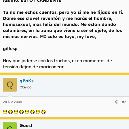
Asunto: ESTOY CANDENTE
t
o
e
Tu no me echas cuentas, pero yo sí me he fijado en ti.
m
a
Dame ese clavel reventón y me harás el hombre,
homosexual, más feliz del mundo. Me están dando
calambres, en la zona que viene a ser el ojete, de los
mismos nervios. MI culo es tuyo, my love,
gillesp
Hay que joderse con los truchas, ni en momentos de
tensión dejan de mariconear.
qPaKs
Q
Clásico
28 Dic 2004
#2
Guest