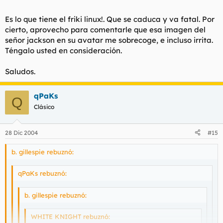
Casi cuela y tal.
Haz clic para expandir...
saludos.
Haz clic para expandir...
Es lo que tiene el friki linux!. Que se caduca y va fatal. Por
cierto, aprovecho para comentarle que esa imagen del
Haz clic para expandir...
eso va a ser del linux caducado
señor jackson en su avatar me sobrecoge, e incluso irrita.
Mira a ver si te han hackeado la cuenta, porque me
Téngalo usted en consideración.
siguen llegando más a tu nombre. Gorrinillo.
Pues va a ser que sí!. Porque vamos, aunque es usted
atractivo, no tengo yo esas tendencias sexuales.
Saludos.
qué se supone que ha de hacerse para deshackear la
cuenta??.
qPaKs
Q
Saludos.
Clásico
28 Dic 2004
#15
b. gillespie rebuznó:
qPaKs rebuznó:
b. gillespie rebuznó:
WHITE KNIGHT rebuznó: