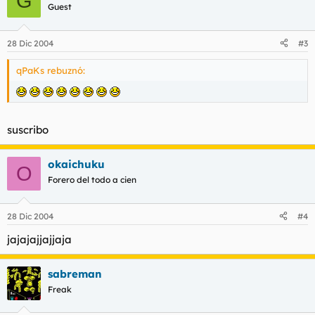
G
Guest
28 Dic 2004
#3
qPaKs rebuznó:
suscribo
okaichuku
O
Forero del todo a cien
28 Dic 2004
#4
jajajajjajjaja
sabreman
Freak