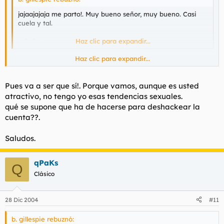
jajaajajaja me parto!. Muy bueno señor, muy bueno. Casi
cuela y tal.
saludos.
Haz clic para expandir...
Haz clic para expandir...
Mira a ver si te han hackeado la cuenta, porque me siguen
llegando más a tu nombre. Gorrinillo.
Pues va a ser que sí!. Porque vamos, aunque es usted
atractivo, no tengo yo esas tendencias sexuales.
qué se supone que ha de hacerse para deshackear la
cuenta??.
Saludos.
qPaKs
Q
Clásico
28 Dic 2004
#11
b. gillespie rebuznó: