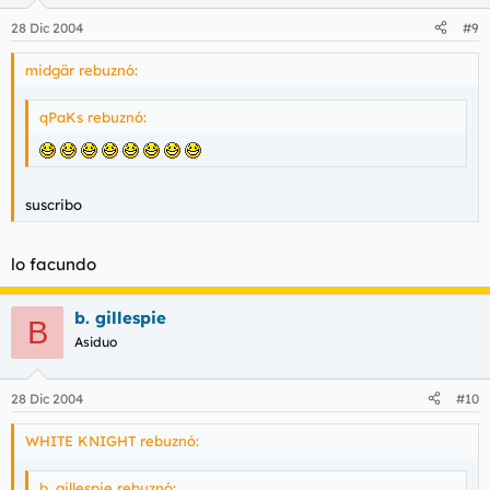
28 Dic 2004
#9
midgär rebuznó:
qPaKs rebuznó:
suscribo
lo facundo
b. gillespie
B
Asiduo
28 Dic 2004
#10
WHITE KNIGHT rebuznó:
b. gillespie rebuznó: