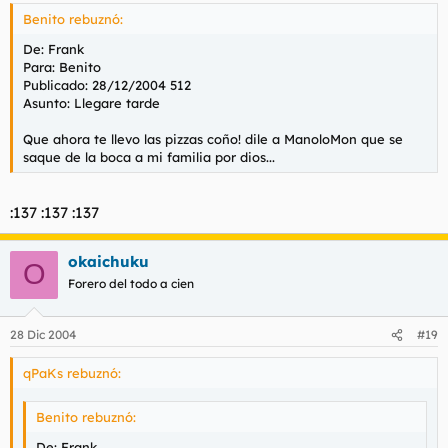
Benito rebuznó:
De: Frank
Para: Benito
Publicado: 28/12/2004 512
Asunto: Llegare tarde
Que ahora te llevo las pizzas coño! dile a ManoloMon que se
saque de la boca a mi familia por dios...
:137 :137 :137
okaichuku
O
Forero del todo a cien
28 Dic 2004
#19
qPaKs rebuznó:
Benito rebuznó:
De: Frank