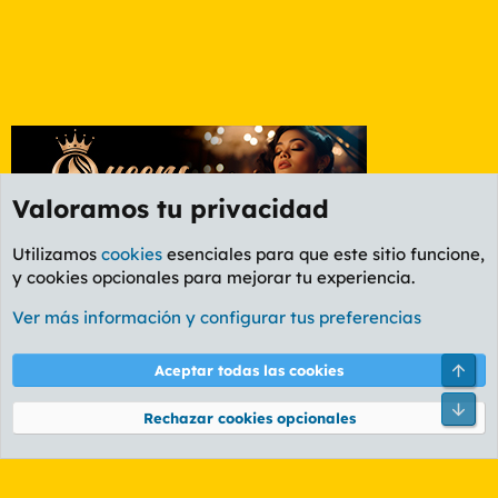
Valoramos tu privacidad
Utilizamos
cookies
esenciales para que este sitio funcione,
y cookies opcionales para mejorar tu experiencia.
Foro General
Ver más información y configurar tus preferencias
Cookies
PL OLDSTYLE AMARILLO
Cambiar fuente
Español (ES)
Arri
Aceptar todas las cookies
Contáctanos
Términos y reglas
Política de privacidad
Ayuda
R
Pie
S
Rechazar cookies opcionales
S
®
Community platform by XenForo
© 2010-2026 XenForo Ltd.