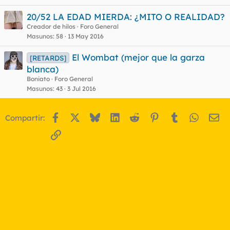
20/52 LA EDAD MIERDA: ¿MITO O REALIDAD?
Creador de hilos
Foro General
Masunos
58
13 May 2016
El Wombat (mejor que la garza
[RETARDS]
blanca)
Boniato
Foro General
Masunos
43
3 Jul 2016
Facebook
X
Bluesky
LinkedIn
Reddit
Pinterest
Tumblr
WhatsA
Em
Compartir:
Enlace