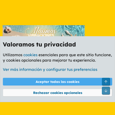
Valoramos tu privacidad
Utilizamos
cookies
esenciales para que este sitio funcione,
y cookies opcionales para mejorar tu experiencia.
Foro General
Ver más información y configurar tus preferencias
Cookies
PL OLDSTYLE AMARILLO
Cambiar fuente
Español (ES)
Arri
Aceptar todas las cookies
Contáctanos
Términos y reglas
Política de privacidad
Ayuda
R
Pie
S
Rechazar cookies opcionales
S
®
Community platform by XenForo
© 2010-2026 XenForo Ltd.