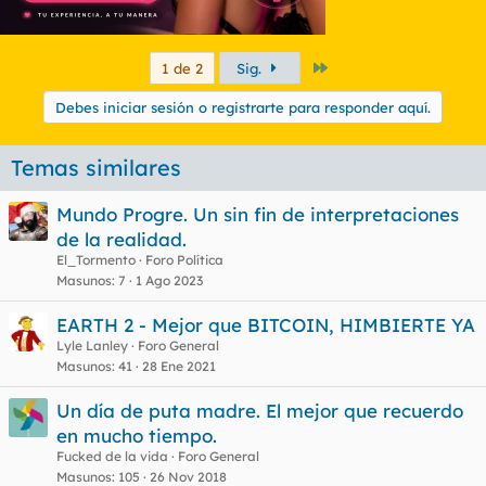
Último
1 de 2
Sig.
Debes iniciar sesión o registrarte para responder aquí.
Temas similares
Mundo Progre. Un sin fin de interpretaciones
de la realidad.
Dejar huevos secos
El_Tormento
Foro Política
Masunos
7
1 Ago 2023
EARTH 2 - Mejor que BITCOIN, HIMBIERTE YA
Lyle Lanley
Foro General
Masunos
41
28 Ene 2021
Un día de puta madre. El mejor que recuerdo
en mucho tiempo.
Fucked de la vida
Foro General
Masunos
105
26 Nov 2018