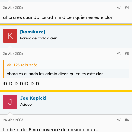
26 Abr 2006
#4
ahora es cuando los admin dicen quien es este clon
[kamikaze]
K
Forero del todo a cien
26 Abr 2006
#5
xk_123 rebuznó:
ahora es cuando los admin dicen quien es este clon
:D :D :D :D :D :D :D
Joe Kopicki
J
Asiduo
26 Abr 2006
#6
La beta del 8 no convence demasiado aún .....