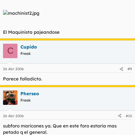
El Maquinista pajeandose
Cupido
C
Freak
26 Abr 2006
#9
Parece folladicto.
Pherseo
Freak
26 Abr 2006
#10
subforo maricones ya. Que en este foro estaria mas
petado q el general.