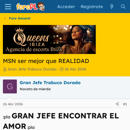
Acceder
Regístrate
Foro General
MSN ser mejor que REALIDAD
I
F
Gran Jefe Trabuco Dorado
26 Abr 2006
n
e
i
c
Gran Jefe Trabuco Dorado
G
c
h
Novato de mierda
i
a
a
d
d
e
26 Abr 2006
#1
o
i
r
n
GRAN JEFE ENCONTRAR EL
d
i
:pla
e
c
AMOR
l
i
:pla