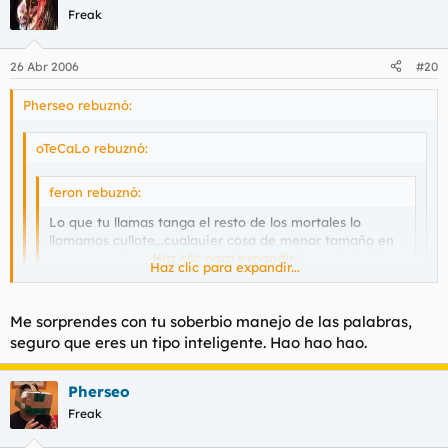
Freak
26 Abr 2006
#20
Pherseo rebuznó:
oTeCaLo rebuznó:
feron rebuznó:
Lo que tu llamas tanga el resto de los mortales lo
llamamos cullote...cualquier cosa de menor tamaño en
tan tremendas posaderas seria a todas luces inviable
Haz clic para expandir...
Haz clic para expandir...
Ni de coña le entra eso, con el diámetro de su culo tendría
que usar un paracaídas con dos agujeros para meter las
Haz clic para expandir...
Me sorprendes con tu soberbio manejo de las palabras,
piernas.
seguro que eres un tipo inteligente. Hao hao hao.
Pherseo
Freak