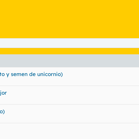
ito y semen de unicornio)
jor
o)