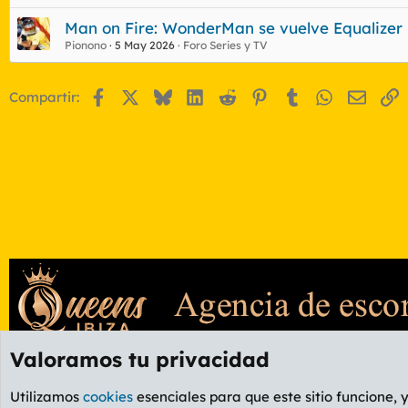
Man on Fire: WonderMan se vuelve Equalizer
Pionono
5 May 2026
Foro Series y TV
Facebook
X
Bluesky
LinkedIn
Reddit
Pinterest
Tumblr
WhatsApp
Email
E
Compartir:
Valoramos tu privacidad
Foros
OCIO
Foro Informática y Videojuegos
Utilizamos
cookies
esenciales para que este sitio funcione, 