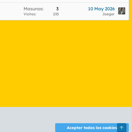
Masunos
3
10 May 2026
Visitas
233
Jaeger
Arri
Aceptar todas las cookies