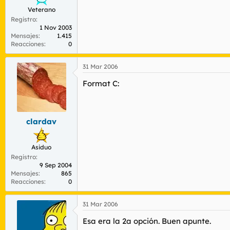
Veterano
Registro
1 Nov 2003
Mensajes
1.415
Reacciones
0
31 Mar 2006
Format C:
clardav
Asiduo
Registro
9 Sep 2004
Mensajes
865
Reacciones
0
31 Mar 2006
Esa era la 2a opción. Buen apunte.