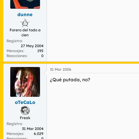
r
n
d
i
e
c
dunne
l
i
t
o
Forero del todo a
e
cien
m
Registro
a
27 May 2004
Mensajes
195
Reacciones
0
31 Mar 2006
¿Qué putada, no?
oTeCaLo
Freak
Registro
31 Mar 2004
Mensajes
6.029
Reacciones
0