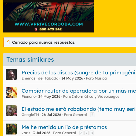
Cerrado para nuevas respuestas.
Temas similares
Precios de los discos (sangre de tu primogén
Enemas_de_fabada
14 May 2026
Foro Música
Cambiar router de operadora por un más me
Pionono
24 May 2026
Foro Informática y Videojuegos
El estado me está robabando (tema muy seri
GoogleTM
26 Jul 2026
Foro General
2
Me he metido un lío de préstamos
karls
3 Jul 2026
Foro General
6
7
8