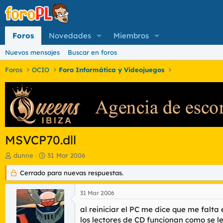
Foros
Novedades
Miembros
Nuevos mensajes
Buscar en foros
Foros
OCIO
Foro Informática y Videojuegos
MSVCP70.dll
I
F
dunne
31 Mar 2006
n
e
i
Cerrado para nuevas respuestas.
c
c
h
i
a
31 Mar 2006
a
d
d
e
al reiniciar el PC me dice que me falta
o
i
los lectores de CD funcionan como se l