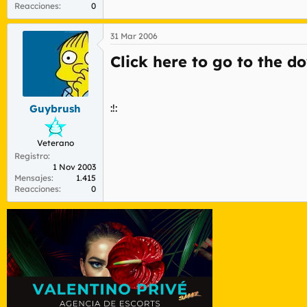
Reacciones
0
31 Mar 2006
Click here to go to the d
:!:
Guybrush
Veterano
Registro
1 Nov 2003
Mensajes
1.415
Reacciones
0