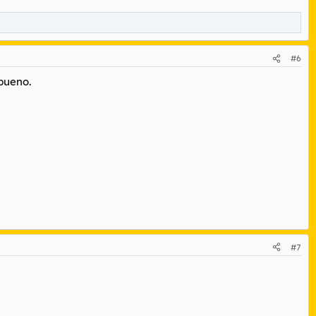
#6
bueno.
#7