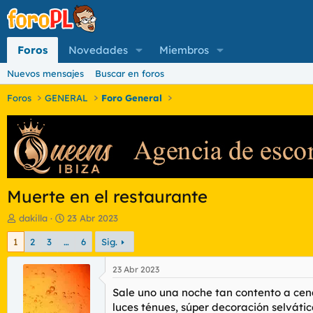
Foros
Novedades
Miembros
Nuevos mensajes
Buscar en foros
Foros
GENERAL
Foro General
Muerte en el restaurante
I
F
dakilla
23 Abr 2023
n
e
1
2
3
…
6
Sig.
i
c
c
h
i
a
23 Abr 2023
a
d
Sale uno una noche tan contento a cenar
d
e
o
i
luces ténues, súper decoración selvátic