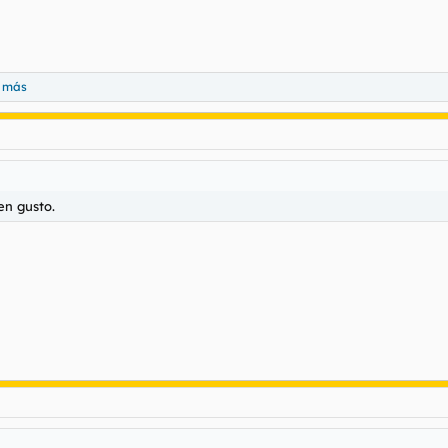
 más
en gusto.