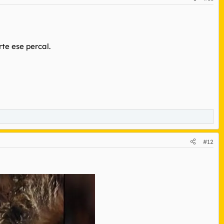
rte ese percal.
#12