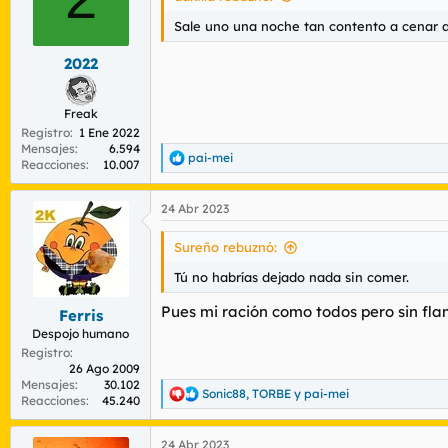
Sale uno una noche tan contento a cenar a 
2022
Freak
Registro
1 Ene 2022
Mensajes
6.594
pai-mei
R
Reacciones
10.007
e
a
24 Abr 2023
c
c
i
Sureño rebuznó:
o
n
Tú no habrías dejado nada sin comer.
e
s
Pues mi ración como todos pero sin fl
Ferris
:
Despojo humano
Registro
26 Ago 2009
Mensajes
30.102
Sonic88
,
TORBE
y
pai-mei
R
Reacciones
45.240
e
a
24 Abr 2023
c