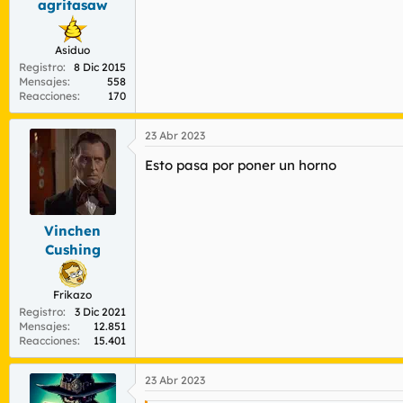
agritasaw
:
Asiduo
Registro
8 Dic 2015
Mensajes
558
Reacciones
170
23 Abr 2023
Esto pasa por poner un horno
Vinchen
Cushing
Frikazo
Registro
3 Dic 2021
Mensajes
12.851
Reacciones
15.401
23 Abr 2023