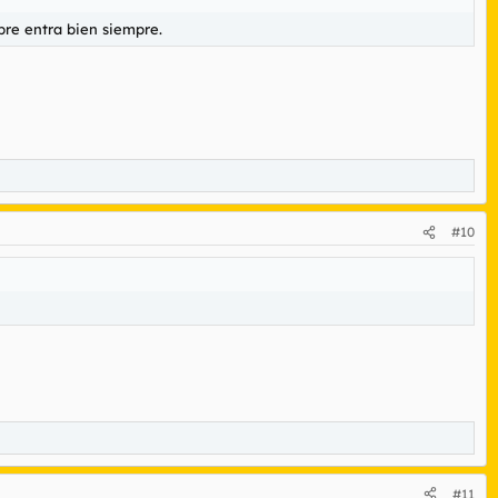
bre entra bien siempre.
#10
#11