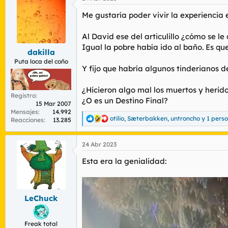
c
Me gustaría poder vivir la experiencia 
i
o
n
Al David ese del articulillo ¿cómo se l
e
Igual la pobre había ido al baño. Es que
s
dakilla
:
Puta loca del coño
Y fijo que habría algunos tinderianos d
¿Hicieron algo mal los muertos y heridos
Registro
¿O es un Destino Final?
15 Mar 2007
Mensajes
14.992
otilio
,
Sæterbakken
,
untroncho
y 1 pers
Reacciones
13.285
R
e
a
24 Abr 2023
c
c
Esta era la genialidad:
i
o
n
e
s
LeChuck
:
Freak total