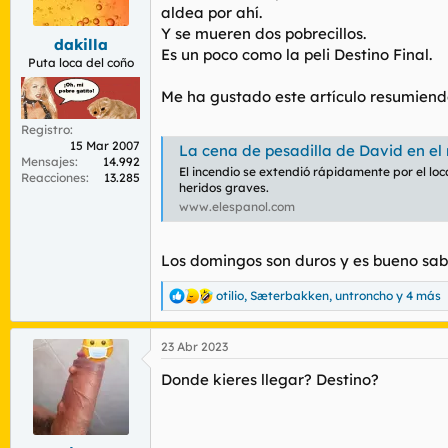
r
n
aldea por ahí.
d
i
Y se mueren dos pobrecillos.
dakilla
e
c
Es un poco como la peli Destino Final.
l
i
Puta loca del coño
t
o
Me ha gustado este artículo resumiend
e
m
Registro
a
15 Mar 2007
La cena de pesadilla de David en el restaura
Mensajes
14.992
El incendio se extendió rápidamente por el loc
Reacciones
13.285
heridos graves.
www.elespanol.com
Los domingos son duros y es bueno sabe
otilio
,
Sæterbakken
,
untroncho
y 4 más
R
e
a
23 Abr 2023
c
c
Donde kieres llegar? Destino?
i
o
n
e
s