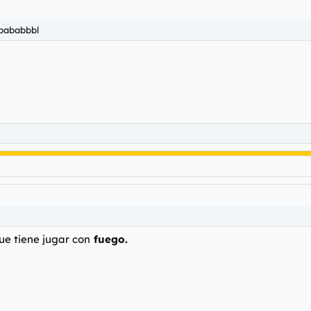
bbababbbl
que tiene jugar con
fuego.