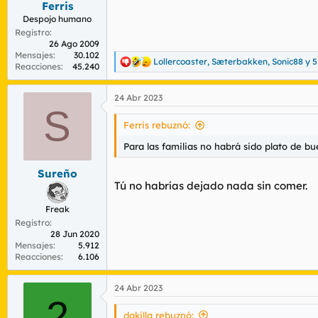
Ferris
Despojo humano
Registro
26 Ago 2009
Mensajes
30.102
Lollercoaster
,
Sæterbakken
,
Sonic88
y 5
R
Reacciones
45.240
e
a
24 Abr 2023
c
S
c
i
Ferris rebuznó:
o
n
Para las familias no habrá sido plato de bu
e
s
Sureño
:
Tú no habrías dejado nada sin comer.
Freak
Registro
28 Jun 2020
Mensajes
5.912
Reacciones
6.106
24 Abr 2023
2
dakilla rebuznó: