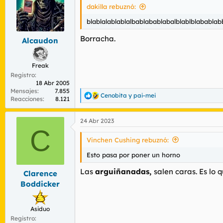
dakilla rebuznó:
blablalablablalbablabablabalblablblababla
Borracha.
Alcaudon
Freak
Registro
18 Abr 2005
Mensajes
7.855
Cenobita
y
pai-mei
R
Reacciones
8.121
e
a
24 Abr 2023
c
C
c
i
Vinchen Cushing rebuznó:
o
n
Esto pasa por poner un horno
e
s
Las
arguiñanadas,
salen caras. Es lo 
Clarence
:
Boddicker
Asiduo
Registro