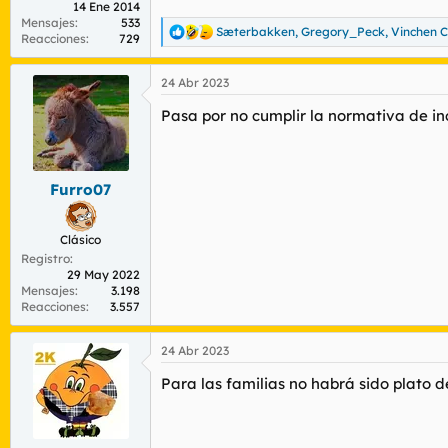
14 Ene 2014
Mensajes
533
Sæterbakken
,
Gregory_Peck
,
Vinchen C
R
Reacciones
729
e
a
24 Abr 2023
c
c
Pasa por no cumplir la normativa de i
i
o
n
e
s
Furro07
:
Clásico
Registro
29 May 2022
Mensajes
3.198
Reacciones
3.557
24 Abr 2023
Para las familias no habrá sido plato d