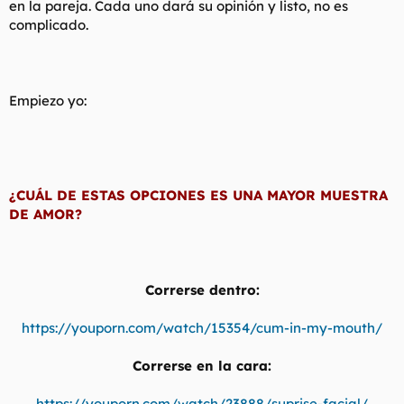
en la pareja. Cada uno dará su opinión y listo, no es
t
o
e
complicado.
m
a
Empiezo yo:
¿CUÁL DE ESTAS OPCIONES ES UNA MAYOR MUESTRA
DE AMOR?
Correrse dentro:
https://youporn.com/watch/15354/cum-in-my-mouth/
Correrse en la cara:
https://youporn.com/watch/23888/suprise-facial/