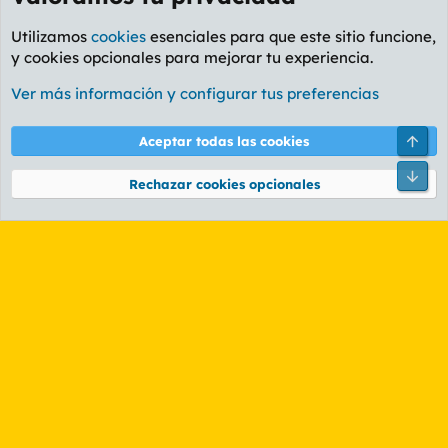
Utilizamos
cookies
esenciales para que este sitio funcione,
y cookies opcionales para mejorar tu experiencia.
Foro Rapiñas
Ver más información y configurar tus preferencias
Cookies
PL OLDSTYLE AMARILLO
Cambiar fuente
Español (ES)
Arri
Aceptar todas las cookies
Contáctanos
Términos y reglas
Política de privacidad
Ayuda
R
Pie
S
Rechazar cookies opcionales
S
®
Community platform by XenForo
© 2010-2026 XenForo Ltd.