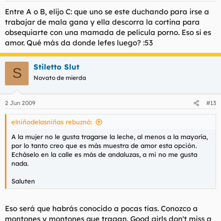
Entre A o B, elijo C: que uno se este duchando para irse a
trabajar de mala gana y ella descorra la cortina para
obsequiarte con una mamada de pelicula porno. Eso si es
amor. Qué más da donde lefes luego? :53
Stiletto Slut
S
Novato de mierda
2 Jun 2009
#13
elniñodelasniñas rebuznó:
A la mujer no le gusta tragarse la leche, al menos a la mayoría,
por lo tanto creo que es más muestra de amor esta opción.
Echáselo en la calle es más de andaluzas, a mi no me gusta
nada.
Saluten
Eso será que habrás conocido a pocas tías. Conozco a
montones y montones que tragan. Good girls don't miss a