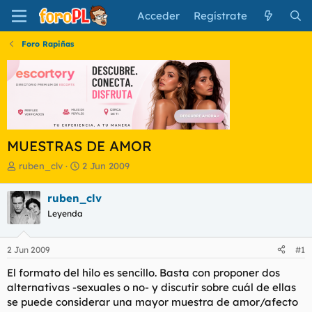
Acceder
Regístrate
Foro Rapiñas
MUESTRAS DE AMOR
I
F
ruben_clv
2 Jun 2009
n
e
i
c
ruben_clv
c
h
Leyenda
i
a
a
d
d
e
2 Jun 2009
#1
o
i
r
n
El formato del hilo es sencillo. Basta con proponer dos
d
i
alternativas -sexuales o no- y discutir sobre cuál de ellas
e
c
se puede considerar una mayor muestra de amor/afecto
l
i