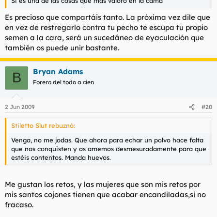
Si es una de las cosas que mas valoro en la cama
Es precioso que compartáis tanto. La próxima vez dile que
en vez de restregarlo contra tu pecho te escupa tu propio
semen a la cara, será un sucedáneo de eyaculación que
también os puede unir bastante.
Bryan Adams
B
Forero del todo a cien
2 Jun 2009
#20
Stiletto Slut rebuznó:
Venga, no me jodas. Que ahora para echar un polvo hace falta
que nos conquisten y os amemos desmesuradamente para que
estéis contentos. Manda huevos.
Me gustan los retos, y las mujeres que son mis retos por
mis santos cojones tienen que acabar encandiladas,si no
fracaso.