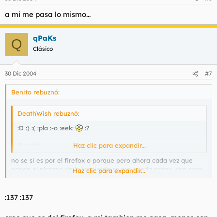
a mi me pasa lo mismo...
qPaKs
Q
Clásico
30 Dic 2004
#7
Benito rebuznó:
DeathWish rebuznó:
:D :) :( :pla :-o :eek:
:?
drogata
Haz clic para expandir...
no se si es por el firefox o porque pero ahora cada vez que
ponen el platano de la izquierda se me queda parao, con cara
Haz clic para expandir...
de sicopata, como si le hubiera dao un chungo
:137 :137