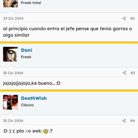
t
o
Freak total
e
m
a
29 Dic 2004
#2
al principio cuando entra el jefe pense que tenia garras o
algo similar
Dani
Freak
30 Dic 2004
#3
jajajajjajaja,ke bueno... :D
DeathWish
Clásico
30 Dic 2004
#4
:D :) :( :pla :-o :eek:
:?