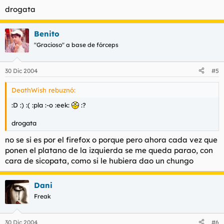
drogata
Benito
"Gracioso" a base de fórceps
30 Dic 2004
#5
DeathWish rebuznó:
:D :) :( :pla :-o :eek:
:?
drogata
no se si es por el firefox o porque pero ahora cada vez que
ponen el platano de la izquierda se me queda parao, con
cara de sicopata, como si le hubiera dao un chungo
Dani
Freak
30 Dic 2004
#6