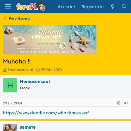
Acceder
Regístrate
Foro General
Muhaha !!
I
F
Hemosensual
29 Dic 2004
n
e
i
c
Hemosensual
H
c
h
Freak
i
a
a
d
d
e
29 Dic 2004
#1
o
i
r
n
https://www.doodie.com/whackboss.swf
d
i
e
c
semete
l
i