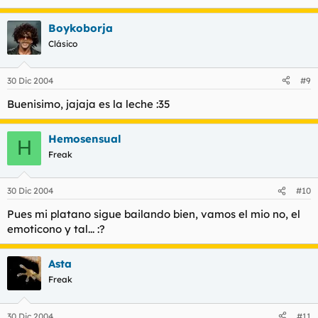
Boykoborja
Clásico
30 Dic 2004
#9
Buenisimo, jajaja es la leche :35
Hemosensual
H
Freak
30 Dic 2004
#10
Pues mi platano sigue bailando bien, vamos el mio no, el
emoticono y tal... :?
Asta
Freak
30 Dic 2004
#11