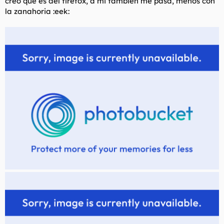
creo que es del firefox, a mi tambien me pasa, menos con
la zanahoria :eek: