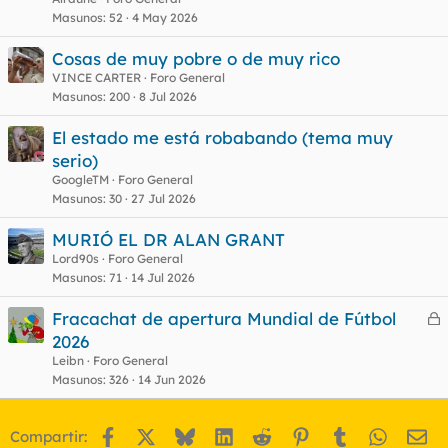
Masunos
52
4 May 2026
Cosas de muy pobre o de muy rico
VINCE CARTER
Foro General
Masunos
200
8 Jul 2026
El estado me está robabando (tema muy
serio)
GoogleTM
Foro General
Masunos
30
27 Jul 2026
MURIÓ EL DR ALAN GRANT
Lord90s
Foro General
Masunos
71
14 Jul 2026
Fracachat de apertura Mundial de Fútbol
e
2026
r
Leibn
Foro General
r
Masunos
326
14 Jun 2026
Facebook
X
Bluesky
LinkedIn
Reddit
Pinterest
Tumblr
WhatsA
Em
Compartir:
o