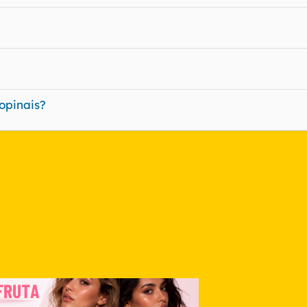
opinais?
nlace