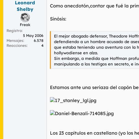
Leonard
r
n
Como anecdotón,contar que fué la primer
d
i
Shelby
e
c
Sinósis:
l
i
t
o
Freak
e
Registro
5 May 2006
m
El mejor abogado defensor, Theodore Hoffm
Mensajes
6.578
a
defendiendo a un hombre acusado de asesin
Reacciones
4
que estaba teniendo una aventura con la he
hollywodiense en alza.
Sin embargo, a medida que Hoffman profund
manipulando a los testigos en secreto, e in
Estamos ante una seriaza del copón be
Los 23 capítulos en castellano (yo los 