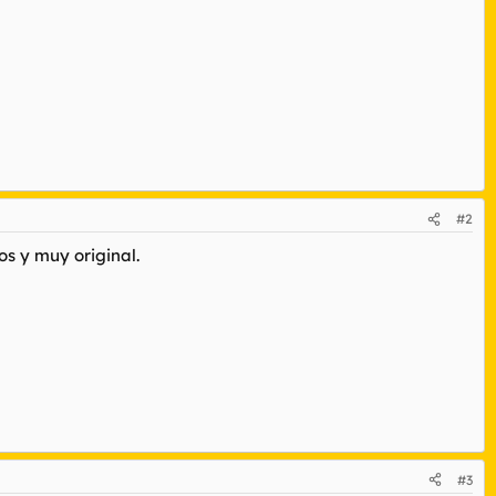
#2
s y muy original.
#3