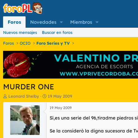
Foros
Novedades
Miembros
Nuevos mensajes
Buscar en foros
Foros
OCIO
Foro Series y TV
MURDER ONE
I
F
Leonard Shelby
19 May 2009
n
e
i
c
19 May 2009
c
h
Sí,es una serie del 96,tiradme piedros 
i
a
a
d
d
e
Se la consideró la digna sucesora de T
o
i