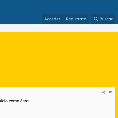
Acceder
Regístrate
Buscar
#1
uicio como ésta.