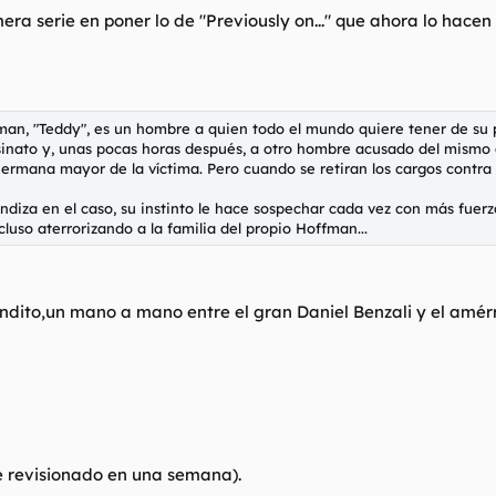
a serie en poner lo de "Previously on..." que ahora lo hacen
an, "Teddy", es un hombre a quien todo el mundo quiere tener de su p
ato y, unas pocas horas después, a otro hombre acusado del mismo as
rmana mayor de la víctima. Pero cuando se retiran los cargos contra C
iza en el caso, su instinto le hace sospechar cada vez con más fuerza
cluso aterrorizando a la familia del propio Hoffman...
ndito,un mano a mano entre el gran Daniel Benzali y el amérr
he revisionado en una semana).