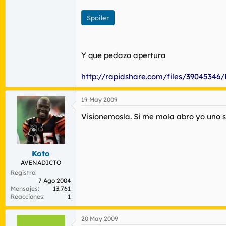
Spoiler
Y que pedazo apertura
http://rapidshare.com/files/3904534
19 May 2009
Visionemosla. Si me mola abro yo uno s
Koto
AVENADICTO
Registro
7 Ago 2004
Mensajes
13.761
Reacciones
1
20 May 2009