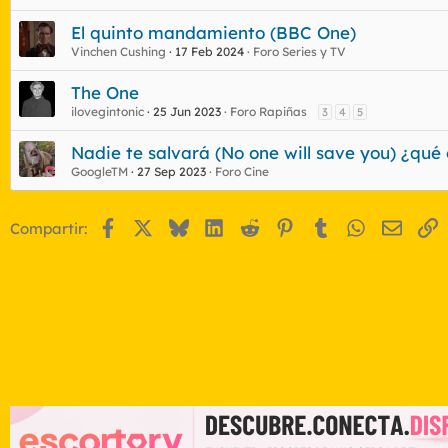
El quinto mandamiento (BBC One)
Vinchen Cushing
17 Feb 2024
Foro Series y TV
The One
ilovegintonic
25 Jun 2023
Foro Rapiñas
3
4
5
Nadie te salvará (No one will save you) ¿qué 
GoogleTM
27 Sep 2023
Foro Cine
Facebook
X
Bluesky
LinkedIn
Reddit
Pinterest
Tumblr
WhatsApp
Email
E
Compartir: