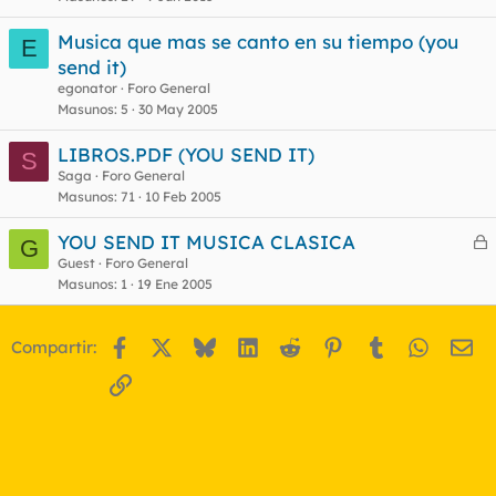
r
Musica que mas se canto en su tiempo (you
E
send it)
egonator
Foro General
o
Masunos
5
30 May 2005
LIBROS.PDF (YOU SEND IT)
S
Saga
Foro General
Masunos
71
10 Feb 2005
YOU SEND IT MUSICA CLASICA
G
e
Guest
Foro General
Masunos
1
19 Ene 2005
r
r
Facebook
X
Bluesky
LinkedIn
Reddit
Pinterest
Tumblr
WhatsA
Em
Compartir:
o
Enlace