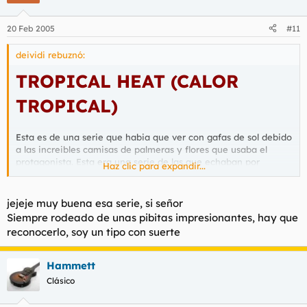
20 Feb 2005
#11
deividi rebuznó:
TROPICAL HEAT (CALOR
TROPICAL)
Esta es de una serie que habia que ver con gafas de sol debido
a las increibles camisas de palmeras y flores que usaba el
protagonista. Esta era una serie de las que echaban por
Haz clic para expandir...
Antena 3 o Tele 5 por la tarde antes de que existieran los
malditos gran hermanos y selvas de los famosos.
jejeje muy buena esa serie, si señor
Siempre rodeado de unas pibitas impresionantes, hay que
reconocerlo, soy un tipo con suerte
La historia trata de un detective un tanto atipico que
contrasta con su ordenada secretaria que se vera envuelta en
las investigaciones.
Hammett
Clásico