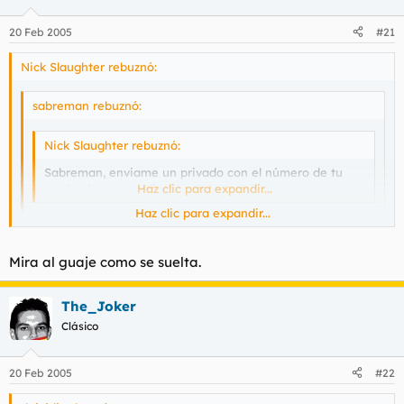
20 Feb 2005
#21
Nick Slaughter rebuznó:
sabreman rebuznó:
Nick Slaughter rebuznó:
Sabreman, enviame un privado con el número de tu
madre, hoy es su día de suerte
Haz clic para expandir...
Haz clic para expandir...
Tiene msn.
Haz clic para expandir...
Mira al guaje como se suelta.
Bueno, también me vale
The_Joker
Clásico
20 Feb 2005
#22