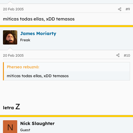
20 Feb 2005
#9
miticas todas ellas, xDD temasos
James Moriarty
Freak
20 Feb 2005
#10
Pherseo rebuznó:
miticas todas ellas, xDD temasos
Z
letra
Nick Slaughter
N
Guest