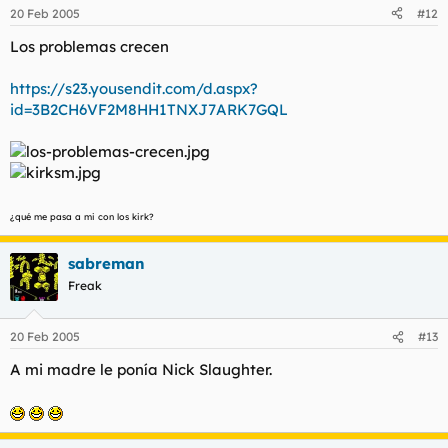
No me gustan las pelirrojas pero por esta tenia una especial
20 Feb 2005
#12
debilidad.
Los problemas crecen
Y esta es la cancion de los titulo de credito al inicio, cuando la
descargueis vereis como os suena.
https://s23.yousendit.com/d.aspx?
id=3B2CH6VF2M8HH1TNXJ7ARK7GQL
Tropical Heat
¿qué me pasa a mi con los kirk?
sabreman
Freak
20 Feb 2005
#13
A mi madre le ponía Nick Slaughter.