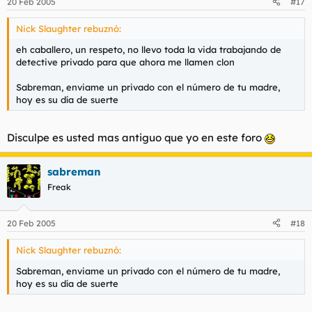
20 Feb 2005
#17
Nick Slaughter rebuznó:
No me gustan las pelirrojas pero por esta tenia una
eh caballero, un respeto, no llevo toda la vida trabajando de
especial debilidad.
detective privado para que ahora me llamen clon
Y esta es la cancion de los titulo de credito al inicio,
Sabreman, enviame un privado con el número de tu madre,
cuando la descargueis vereis como os suena.
hoy es su día de suerte
Tropical Heat
Disculpe es usted mas antiguo que yo en este foro
sabreman
Freak
20 Feb 2005
#18
Nick Slaughter rebuznó:
Sabreman, enviame un privado con el número de tu madre,
hoy es su día de suerte