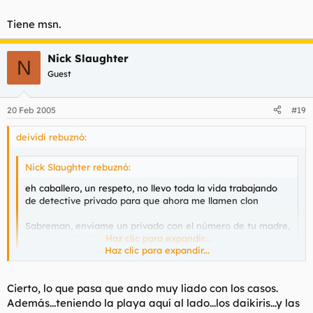
Tiene msn.
Nick Slaughter
N
Guest
20 Feb 2005
#19
deividi rebuznó:
Nick Slaughter rebuznó:
eh caballero, un respeto, no llevo toda la vida trabajando
de detective privado para que ahora me llamen clon
Sabreman, enviame un privado con el número de tu madre,
hoy es su día de suerte
Haz clic para expandir...
Haz clic para expandir...
Disculpe es usted mas antiguo que yo en este foro
Cierto, lo que pasa que ando muy liado con los casos.
Además...teniendo la playa aquí al lado...los daikiris...y las