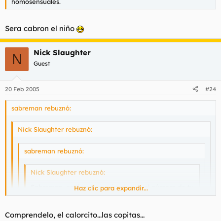
homosensuales.
Sera cabron el niño
Nick Slaughter
N
Guest
20 Feb 2005
#24
sabreman rebuznó:
Nick Slaughter rebuznó:
sabreman rebuznó:
Nick Slaughter rebuznó:
Sabreman, enviame un privado con el número de tu
Haz clic para expandir...
madre, hoy es su día de suerte
Haz clic para expandir...
Haz clic para expandir...
Comprendelo, el calorcito...las copitas...