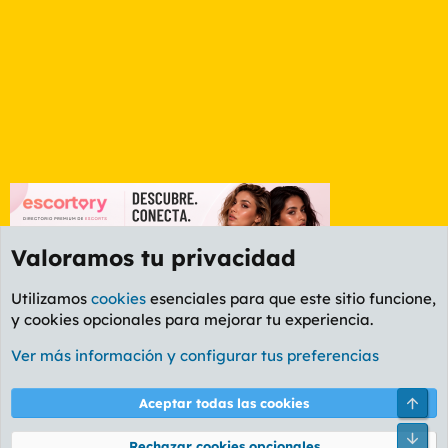
Valoramos tu privacidad
Utilizamos
cookies
esenciales para que este sitio funcione,
y cookies opcionales para mejorar tu experiencia.
Foro General
Ver más información y configurar tus preferencias
Cookies
PL OLDSTYLE AMARILLO
Cambiar fuente
Español (ES)
Arri
Aceptar todas las cookies
Contáctanos
Términos y reglas
Política de privacidad
Ayuda
R
Pie
S
Rechazar cookies opcionales