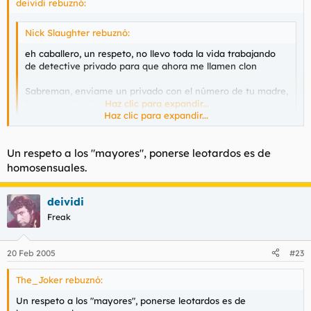
deividi rebuznó:
Nick Slaughter rebuznó:
eh caballero, un respeto, no llevo toda la vida trabajando
de detective privado para que ahora me llamen clon
Sabreman, enviame un privado con el número de tu madre,
hoy es su día de suerte
Haz clic para expandir...
Haz clic para expandir...
Disculpe es usted mas antiguo que yo en este foro
Un respeto a los "mayores", ponerse leotardos es de
homosensuales.
deividi
Freak
20 Feb 2005
#23
The_Joker rebuznó:
Un respeto a los "mayores", ponerse leotardos es de