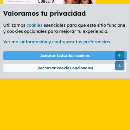
Valoramos tu privacidad
Utilizamos
cookies
esenciales para que este sitio funcione,
y cookies opcionales para mejorar tu experiencia.
Foro General
Ver más información y configurar tus preferencias
Cookies
PL OLDSTYLE AMARILLO
Cambiar fuente
Español (ES)
Arri
Aceptar todas las cookies
Contáctanos
Términos y reglas
Política de privacidad
Ayuda
R
Pie
S
Rechazar cookies opcionales
S
®
Community platform by XenForo
© 2010-2026 XenForo Ltd.