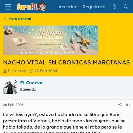
Acceder
Regístrate
Foro General
NACHO VIDAL EN CRONICAS MARCIANAS
I
F
El Cuervo
26 Feb 2004
n
e
i
c
El Cuervo
c
h
Baneado
i
a
a
d
d
e
26 Feb 2004
#1
o
i
r
n
Le visteis ayer?, estuvo hablando de su libro que Boris
d
i
presentara el Viernes, hablo de todas las mujeres que se
e
c
habia follado, de lo grande que tiene el rabo pero se le
l
i