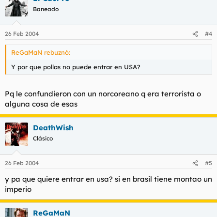
Baneado
26 Feb 2004
#4
ReGaMaN rebuznó:
Y por que pollas no puede entrar en USA?
Pq le confundieron con un norcoreano q era terrorista o
alguna cosa de esas
DeathWish
Clásico
26 Feb 2004
#5
y pa que quiere entrar en usa? si en brasil tiene montao un
imperio
ReGaMaN