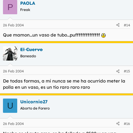
PAOLA
P
Freak
26 Feb 2004
#14
Que mamon...un vaso de tubo...puffffffffffffff
El Cuervo
Baneado
26 Feb 2004
#15
De todas formas, a mi nunca se me ha ocurrido meter la
polla en un vaso, es un tio raro raro raro
Unicornio27
U
Aborto de Forero
26 Feb 2004
#16