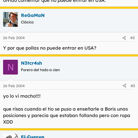
olvido comentar que no puede entrar en USA.
t
o
e
m
ReGaMaN
a
Clásico
26 Feb 2004
#2
Y por que pollas no puede entrar en USA?
N3tcr4sh
N
Forero del todo a cien
26 Feb 2004
#3
yo lo vi macho!!!!
que risas cuando el tio se puso a enseñarle a Boris unas
posiciones y parecia que estaban follando pero con ropa
XDD
El Cuervo