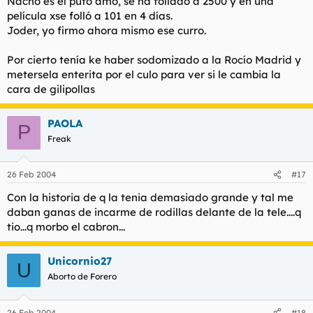
Nacho es el puto amo, se ha follado a 2500 y en una
película xse folló a 101 en 4 días.
Joder, yo firmo ahora mismo ese curro.
Por cierto tenía ke haber sodomizado a la Rocío Madrid y
metersela enterita por el culo para ver si le cambia la
cara de gilipollas
PAOLA
P
Freak
26 Feb 2004
#17
Con la historia de q la tenia demasiado grande y tal me
daban ganas de incarme de rodillas delante de la tele....q
tio...q morbo el cabron...
Unicornio27
U
Aborto de Forero
26 Feb 2004
#18