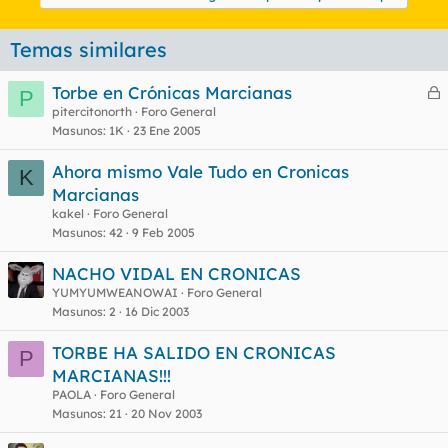
Temas similares
Torbe en Crónicas Marcianas
P
e
pitercitonorth
Foro General
Masunos
1K
23 Ene 2005
r
r
Ahora mismo Vale Tudo en Cronicas
K
Marcianas
kakel
Foro General
o
Masunos
42
9 Feb 2005
NACHO VIDAL EN CRONICAS
YUMYUMWEANOWAI
Foro General
Masunos
2
16 Dic 2003
TORBE HA SALIDO EN CRONICAS
P
MARCIANAS!!!
PAOLA
Foro General
Masunos
21
20 Nov 2003