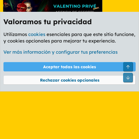
Valoramos tu privacidad
Utilizamos
cookies
esenciales para que este sitio funcione,
y cookies opcionales para mejorar tu experiencia.
Foro General
Ver más información y configurar tus preferencias
Cookies
PL OLDSTYLE AMARILLO
Cambiar fuente
Español (ES)
Arri
Aceptar todas las cookies
Contáctanos
Términos y reglas
Política de privacidad
Ayuda
R
Pie
S
Rechazar cookies opcionales
S
®
Community platform by XenForo
© 2010-2026 XenForo Ltd.