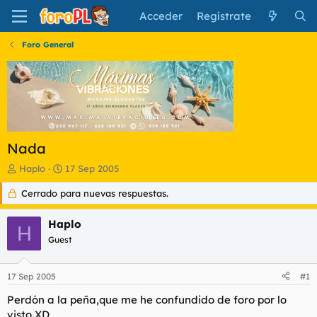
Acceder
Regístrate
Foro General
Nada
I
F
Haplo
17 Sep 2005
n
e
Cerrado para nuevas respuestas.
i
c
c
h
i
a
Haplo
H
a
d
Guest
d
e
o
i
r
n
17 Sep 2005
#1
d
i
e
c
Perdón a la peña,que me he confundido de foro por lo
l
i
visto XD