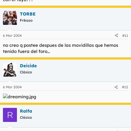
TORBE
Frikazo
6 Mar 2004
#11
no creo q postee despues de las movidillas que hemos
tenido fuera del foro...
Deicide
Clásico
6 Mar 2004
#12
Ralfa
R
Clásico