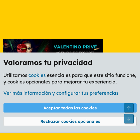
Valoramos tu privacidad
Utilizamos
cookies
esenciales para que este sitio funcione,
y cookies opcionales para mejorar tu experiencia.
Foro General
Ver más información y configurar tus preferencias
Cookies
PL OLDSTYLE AMARILLO
Cambiar fuente
Español (ES)
Arri
Aceptar todas las cookies
Contáctanos
Términos y reglas
Política de privacidad
Ayuda
R
Pie
S
Rechazar cookies opcionales
S
®
Community platform by XenForo
© 2010-2026 XenForo Ltd.