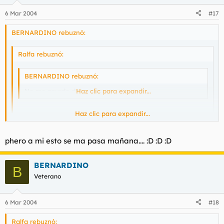
6 Mar 2004
#17
BERNARDINO rebuznó:
Ralfa rebuznó:
BERNARDINO rebuznó:
No me acurdo de ese wey.
Haz clic para expandir...
Haz clic para expandir...
eS QUE tu eres myu joen Paqui...digo Bernar... :D :D
Haz clic para expandir...
phero a mi esto se ma pasa mañana.... :D :D :D
Y me critican la ortografía cabrones.
BERNARDINO
B
Veterano
6 Mar 2004
#18
Ralfa rebuznó: