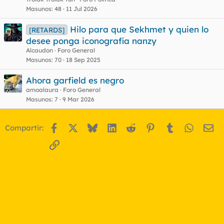
Masunos
48
11 Jul 2026
Hilo para que Sekhmet y quien lo
[RETARDS]
desee ponga iconografía nanzy
Alcaudon
Foro General
Masunos
70
18 Sep 2025
Ahora garfield es negro
amoalaura
Foro General
Masunos
7
9 Mar 2026
Facebook
X
Bluesky
LinkedIn
Reddit
Pinterest
Tumblr
WhatsA
Em
Compartir:
Enlace