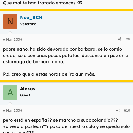
Que mal te han tratado entonces :99
Neo_BCN
N
Veterano
6 Mar 2004
#9
pobre nano, ha sido devorado por barbara, se lo comio
crudo, solo con unas pocas patatas, descansa en paz en el
estomago de barbara nano.
P.d. creo que a estas horas deliro aun más.
Alekos
A
Guest
6 Mar 2004
#10
pero está en españa?? se marcho a sudacolandia???
volverá a postear??? pasa de nuestro culo y se queda solo
con el tuyo???