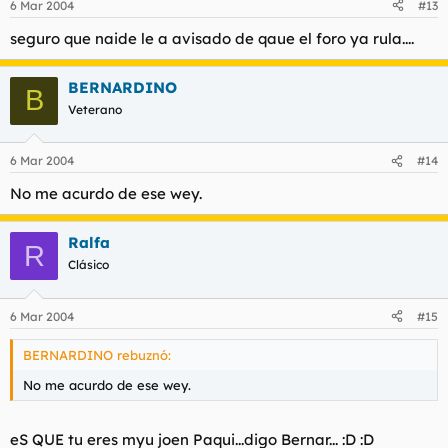
6 Mar 2004
#13
seguro que naide le a avisado de qaue el foro ya rula....
BERNARDINO
B
Veterano
6 Mar 2004
#14
No me acurdo de ese wey.
Ralfa
R
Clásico
6 Mar 2004
#15
BERNARDINO rebuznó:
No me acurdo de ese wey.
eS QUE tu eres myu joen Paqui...digo Bernar... :D :D