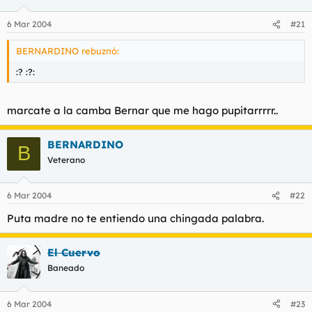
6 Mar 2004
#21
BERNARDINO rebuznó:
:? :?:
marcate a la camba Bernar que me hago pupitarrrrr..
BERNARDINO
B
Veterano
6 Mar 2004
#22
Puta madre no te entiendo una chingada palabra.
El Cuervo
Baneado
6 Mar 2004
#23