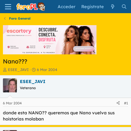
Acceder
Regístrate
Foro General
Nano???
I
F
ESEE_JAVI
6 Mar 2004
n
e
i
c
ESEE_JAVI
c
h
Veterano
i
a
a
d
d
e
6 Mar 2004
#1
o
i
r
n
donde esta NANO?? queremos que Nano vuelva sus
d
i
hoistorias molaban
e
c
l
i