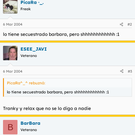
t
o
PicaRa ·_.
e
Freak
m
a
6 Mar 2004
#2
lo tiene secuestrado barbara, pero shhhhhhhhhhhh :1
ESEE_JAVI
Veterano
6 Mar 2004
#3
PicaRa^_^ rebuznó:
lo tiene secuestrado barbara, pero shhhhhhhhhhhh :1
Tranky y relax que no se lo digo a nadie
BarBara
B
Veterano