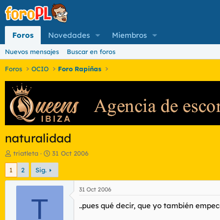
Foros
Novedades
Miembros
Nuevos mensajes
Buscar en foros
Foros
OCIO
Foro Rapiñas
naturalidad
I
F
triatleta
31 Oct 2006
n
e
1
2
Sig.
i
c
c
h
i
a
31 Oct 2006
a
T
d
..pues qué decir, que yo también empecé
d
e
o
i