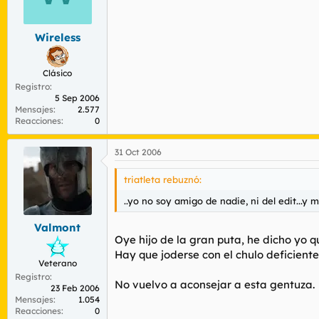
Wireless
Clásico
Registro
5 Sep 2006
Mensajes
2.577
Reacciones
0
31 Oct 2006
triatleta rebuznó:
..yo no soy amigo de nadie, ni del edit...y
Valmont
Oye hijo de la gran puta, he dicho yo
Hay que joderse con el chulo deficiente
Veterano
Registro
No vuelvo a aconsejar a esta gentuza.
23 Feb 2006
Mensajes
1.054
Reacciones
0