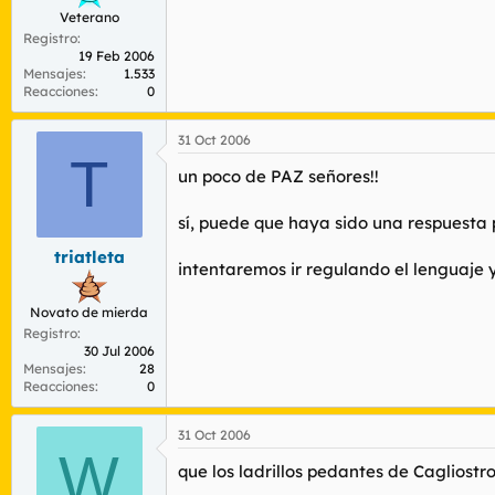
Veterano
Registro
19 Feb 2006
Mensajes
1.533
Reacciones
0
31 Oct 2006
T
un poco de PAZ señores!!
sí, puede que haya sido una respuesta
triatleta
intentaremos ir regulando el lenguaje y
Novato de mierda
Registro
30 Jul 2006
Mensajes
28
Reacciones
0
31 Oct 2006
W
que los ladrillos pedantes de Cagliostro