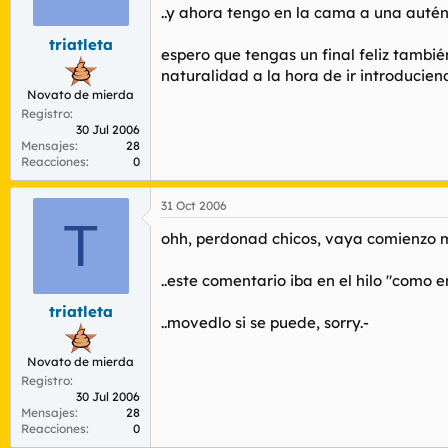
r
n
..y ahora tengo en la cama a una autén
d
i
triatleta
e
c
espero que tengas un final feliz tambi
l
i
naturalidad a la hora de ir introducie
t
o
Novato de mierda
e
Registro
m
30 Jul 2006
a
Mensajes
28
Reacciones
0
31 Oct 2006
T
ohh, perdonad chicos, vaya comienzo m
..este comentario iba en el hilo "como 
triatleta
..movedlo si se puede, sorry.-
Novato de mierda
Registro
30 Jul 2006
Mensajes
28
Reacciones
0