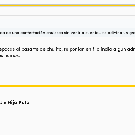
ida de una contestación chulesca sin venir a cuento... se adivina un gra
s epocas al pasarte de chulito, te ponian en fila india algun 
los humos.
adie
Hijo Puta