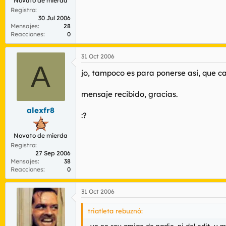
Novato de mierda
Registro
30 Jul 2006
Mensajes
28
Reacciones
0
31 Oct 2006
A
jo, tampoco es para ponerse asi, que cara
mensaje recibido, gracias.
alexfr8
:?
Novato de mierda
Registro
27 Sep 2006
Mensajes
38
Reacciones
0
31 Oct 2006
triatleta rebuznó:
..yo no soy amigo de nadie, ni del edit...y