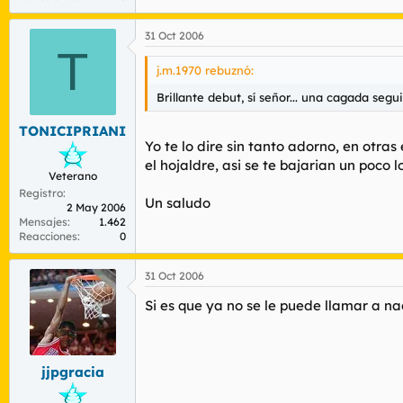
31 Oct 2006
T
j.m.1970 rebuznó:
Brillante debut, sí señor... una cagada segu
TONICIPRIANI
Yo te lo dire sin tanto adorno, en otra
el hojaldre, asi se te bajarian un poco 
Veterano
Registro
Un saludo
2 May 2006
Mensajes
1.462
Reacciones
0
31 Oct 2006
Si es que ya no se le puede llamar a n
jjpgracia