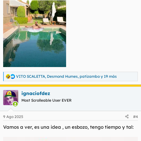
VITO SCALETTA
,
Desmond Humes
,
patizambo
y 19 más
R
e
a
ignaciofdez
c
c
Most Scrolleable User EVER
i
o
n
9 Ago 2025
#4
e
s
Vamos a ver, es una idea , un esbozo, tengo tiempo y tal:
: