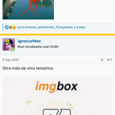
curro jimenez
,
patizambo
,
Pussyeater
y 4 más
R
e
a
ignaciofdez
c
c
Most Scrolleable User EVER
i
o
n
9 Ago 2025
#17
e
s
Otro más de otra temática
: