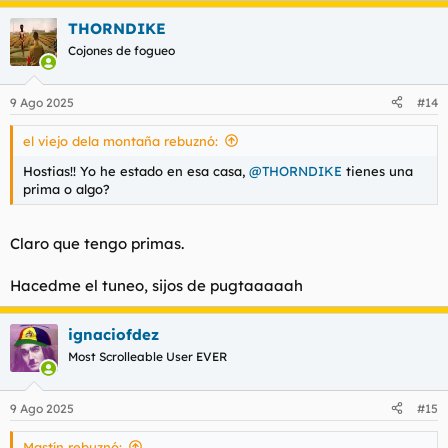
a
THORNDIKE
c
c
Cojones de fogueo
i
o
n
9 Ago 2025
#14
e
s
el viejo dela montaña rebuznó:
:
Hostias!! Yo he estado en esa casa,
@THORNDIKE
tienes una
prima o algo?
K#rma y Psoez soez
Claro que tengo primas.
Hacedme el tuneo, sijos de pugtaaaaah
ignaciofdez
Most Scrolleable User EVER
9 Ago 2025
#15
Mastín rebuznó: