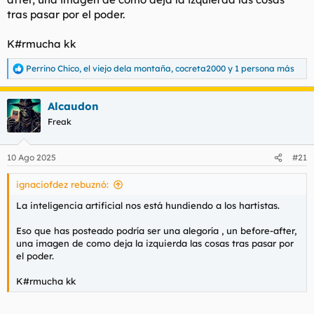
tras pasar por el poder.
K#rmucha kk
Perrino Chico
,
el viejo dela montaña
,
cocreta2000
y 1 persona más
R
e
a
Alcaudon
c
c
Freak
i
o
n
10 Ago 2025
#21
e
s
ignaciofdez rebuznó:
:
La inteligencia artificial nos está hundiendo a los hartistas.
Eso que has posteado podría ser una alegoría , un before-after,
una imagen de como deja la izquierda las cosas tras pasar por
el poder.
K#rmucha kk