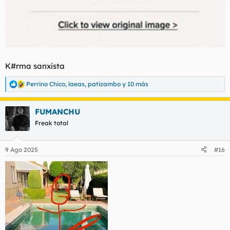
K#rma sanxista
Perrino Chico
,
laeas
,
patizambo
y 10 más
R
e
a
FUMANCHU
c
c
Freak total
i
o
n
9 Ago 2025
#16
e
s
: