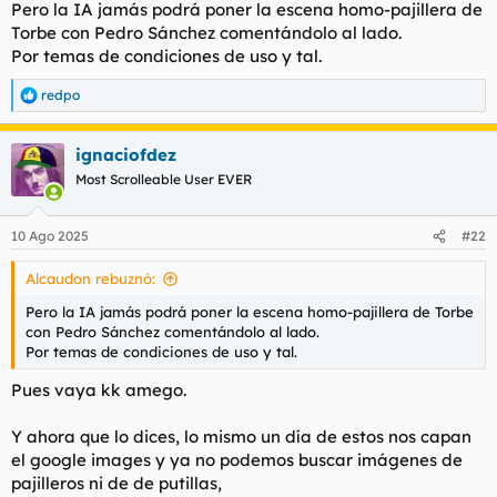
Pero la IA jamás podrá poner la escena homo-pajillera de
Torbe con Pedro Sánchez comentándolo al lado.
Por temas de condiciones de uso y tal.
redpo
R
e
a
ignaciofdez
c
c
Most Scrolleable User EVER
i
o
n
10 Ago 2025
#22
e
s
Alcaudon rebuznó:
:
Pero la IA jamás podrá poner la escena homo-pajillera de Torbe
con Pedro Sánchez comentándolo al lado.
Por temas de condiciones de uso y tal.
Pues vaya kk amego.
Y ahora que lo dices, lo mismo un día de estos nos capan
el google images y ya no podemos buscar imágenes de
pajilleros ni de de putillas,