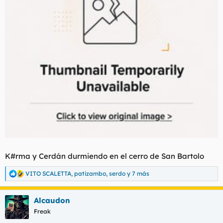
K#rma y Cerdán durmiendo en el cerro de San Bartolo
VITO SCALETTA
,
patizambo
,
serdo
y 7 más
R
e
a
Alcaudon
c
c
Freak
i