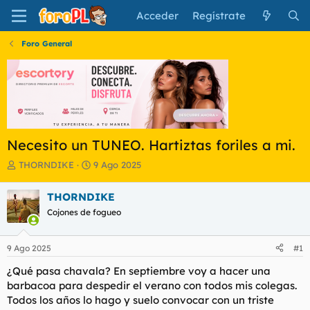
Acceder
Regístrate
Foro General
Necesito un TUNEO. Hartiztas foriles a mi.
I
F
THORNDIKE
9 Ago 2025
n
e
i
c
THORNDIKE
c
h
Cojones de fogueo
i
a
a
d
d
e
9 Ago 2025
#1
o
i
r
n
¿Qué pasa chavala? En septiembre voy a hacer una
d
i
barbacoa para despedir el verano con todos mis colegas.
e
c
Todos los años lo hago y suelo convocar con un triste
l
i