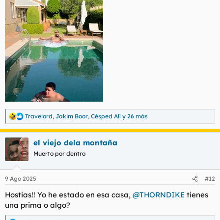
Travelord
,
Jakim Boor
,
Césped Alí
y 26 más
R
e
a
el viejo dela montaña
c
c
Muerto por dentro
i
o
n
9 Ago 2025
#12
e
s
Hostias!! Yo he estado en esa casa,
@THORNDIKE
tienes
:
una prima o algo?