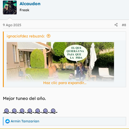
Alcaudon
Freak
9 Ago 2025
#8
ignaciofdez rebuznó:
Haz clic para expandir...
Mejor tuneo del año.
Armin Tamzarian
R
e