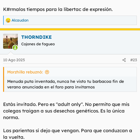
K#rmalos tiempos para la libertac de expresión.
Alcaudon
R
e
a
THORNDIKE
c
c
Cojones de fogueo
i
o
n
10 Ago 2025
#23
e
s
Morzhilla rebuznó:
:
Menuda puta inventada, nunca he visto tu barbacoa fin de
verano anunciada en el foro para invitarnos
Estás invitado. Pero es "adult only". No permito que mis
colegas traigan a sus desechos genéticos. Es la única
norma.
Las parientas sí dejo que vengan. Para que conduzcan a
la vuelta.