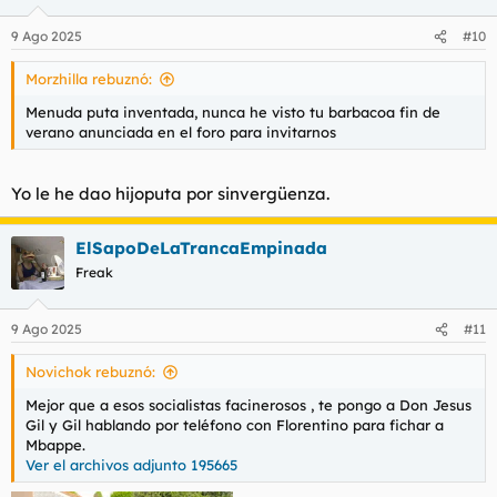
o
n
9 Ago 2025
#10
e
s
Morzhilla rebuznó:
:
Menuda puta inventada, nunca he visto tu barbacoa fin de
verano anunciada en el foro para invitarnos
Yo le he dao hijoputa por sinvergüenza.
ElSapoDeLaTrancaEmpinada
Freak
9 Ago 2025
#11
Novichok rebuznó:
Mejor que a esos socialistas facinerosos , te pongo a Don Jesus
Gil y Gil hablando por teléfono con Florentino para fichar a
Mbappe.
Ver el archivos adjunto 195665