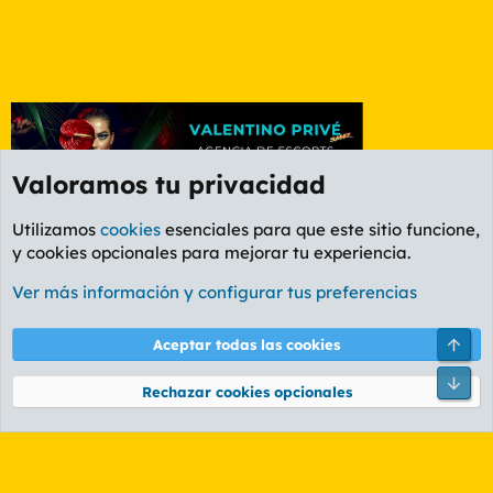
Valoramos tu privacidad
Utilizamos
cookies
esenciales para que este sitio funcione,
y cookies opcionales para mejorar tu experiencia.
Foro General
Ver más información y configurar tus preferencias
Cookies
PL OLDSTYLE AMARILLO
Cambiar fuente
Español (ES)
Arri
Aceptar todas las cookies
Contáctanos
Términos y reglas
Política de privacidad
Ayuda
R
Pie
S
Rechazar cookies opcionales
S
®
Community platform by XenForo
© 2010-2026 XenForo Ltd.