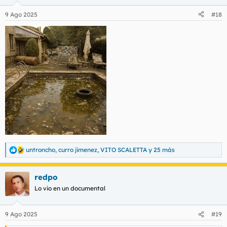
o
n
9 Ago 2025
#18
e
s
:
untroncho
,
curro jimenez
,
VITO SCALETTA
y 25 más
R
e
a
redpo
c
c
Lo vio en un documental
i
o
n
9 Ago 2025
#19
e
s