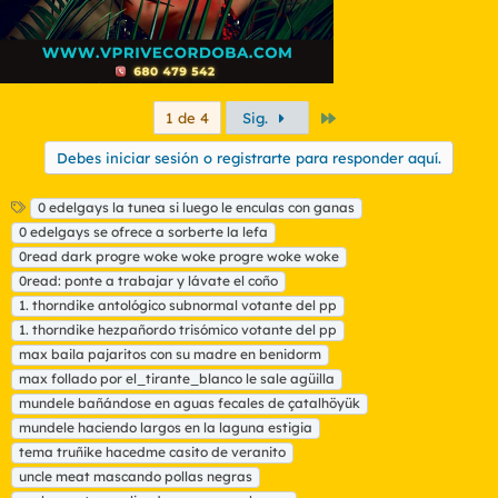
Último
1 de 4
Sig.
Debes iniciar sesión o registrarte para responder aquí.
E
0 edelgays la tunea si luego le enculas con ganas
t
0 edelgays se ofrece a sorberte la lefa
i
0read dark progre woke woke progre woke woke
q
0read: ponte a trabajar y lávate el coño
u
1. thorndike antológico subnormal votante del pp
e
t
1. thorndike hezpañordo trisómico votante del pp
a
max baila pajaritos con su madre en benidorm
s
max follado por el_tirante_blanco le sale agüilla
mundele bañándose en aguas fecales de çatalhöyük
mundele haciendo largos en la laguna estigia
tema truñike hacedme casito de veranito
uncle meat mascando pollas negras