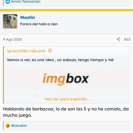
Armin Tamzarian
R
e
a
Mastín
c
c
Forero del todo a cien
i
o
n
9 Ago 2025
#13
e
s
ignaciofdez rebuznó:
:
Vamos a ver, es una idea , un esbozo, tengo tiempo y tal:
Haz clic para expandir...
Hablando de barbacoa, lo de son las 5 y no he comido, da
mucho juego.
Alcaudon
R
e