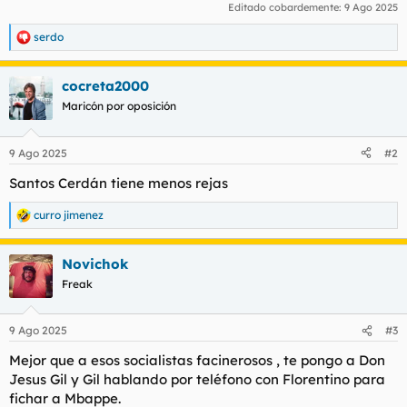
Editado cobardemente:
9 Ago 2025
serdo
R
e
a
cocreta2000
c
c
Maricón por oposición
i
o
n
9 Ago 2025
#2
e
s
Santos Cerdán tiene menos rejas
:
curro jimenez
R
e
a
Novichok
c
c
Freak
i
o
n
9 Ago 2025
#3
e
s
Mejor que a esos socialistas facinerosos , te pongo a Don
:
Jesus Gil y Gil hablando por teléfono con Florentino para
fichar a Mbappe.