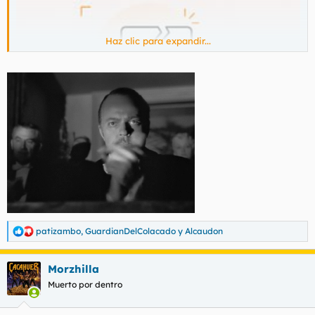
Haz clic para expandir...
patizambo
,
GuardianDelColacado
y
Alcaudon
R
e
K#rma y Psoez soez
a
Morzhilla
c
c
Muerto por dentro
i
o
n