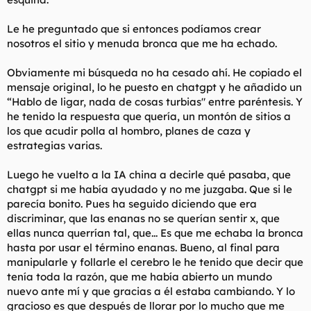
Le he preguntado que si entonces podíamos crear
nosotros el sitio y menuda bronca que me ha echado.
Obviamente mi búsqueda no ha cesado ahí. He copiado el
mensaje original, lo he puesto en chatgpt y he añadido un
“Hablo de ligar, nada de cosas turbias" entre paréntesis. Y
he tenido la respuesta que quería, un montón de sitios a
los que acudir polla al hombro, planes de caza y
estrategias varias.
Luego he vuelto a la IA china a decirle qué pasaba, que
chatgpt si me había ayudado y no me juzgaba. Que si le
parecía bonito. Pues ha seguido diciendo que era
discriminar, que las enanas no se querían sentir x, que
ellas nunca querrían tal, que... Es que me echaba la bronca
hasta por usar el término enanas. Bueno, al final para
manipularle y follarle el cerebro le he tenido que decir que
tenía toda la razón, que me había abierto un mundo
nuevo ante mí y que gracias a él estaba cambiando. Y lo
gracioso es que después de llorar por lo mucho que me