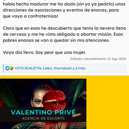
habia hecho madurar me ha dado (sin yo ya pedirlo) unas
direcciones de asociaciones y eventos de enanas, para
que vaya a confraternizar.
Claro que en esas he descubierto que tenía la nevera llena
de cerveza y me he visto obligado a abortar misión. Esas
pobres enanas se van a quedar sin mis atenciones.
Vaya día llevo. Soy peor que una mujer.
Editado cobardemente:
10 Ago 2025
VITO SCALETTA
,
Leibn
,
thorndoski
y 2 más
R
e
a
c
c
i
o
n
e
s
: