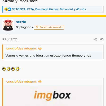
K#rma y Psoez soez
VITO SCALETTA
,
Desmond Humes
,
Travelord
y 43 más
R
e
a
serdo
c
c
Soplagaitas
Forero de mierda
i
o
n
9 Ago 2025
#5
e
s
ignaciofdez rebuznó:
:
Vamos a ver, es una idea , un esbozo, tengo tiempo y tal:
ignaciofdez rebuznó: