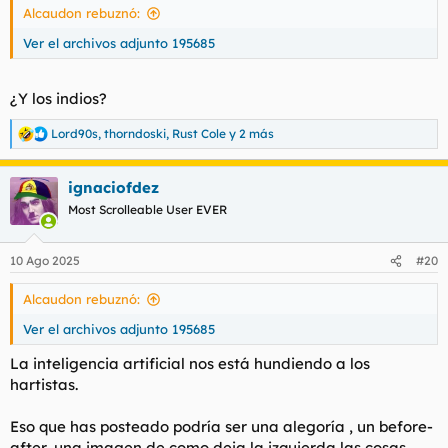
Alcaudon rebuznó:
:
Ver el archivos adjunto 195685
¿Y los indios?
Lord90s
,
thorndoski
,
Rust Cole
y 2 más
R
e
a
ignaciofdez
c
c
Most Scrolleable User EVER
i
o
n
10 Ago 2025
#20
e
s
Alcaudon rebuznó:
:
Ver el archivos adjunto 195685
La inteligencia artificial nos está hundiendo a los
hartistas.
Eso que has posteado podría ser una alegoría , un before-
after, una imagen de como deja la izquierda las cosas