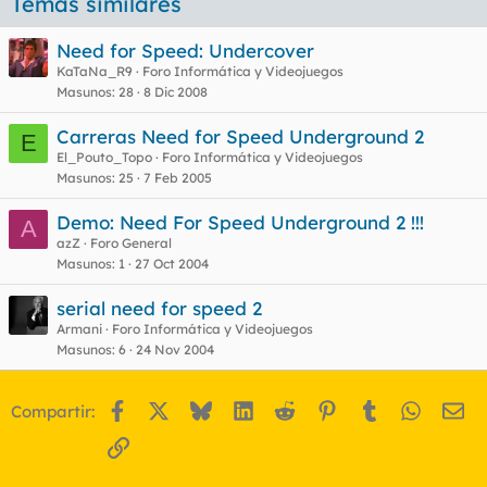
Temas similares
Need for Speed: Undercover
KaTaNa_R9
Foro Informática y Videojuegos
Masunos
28
8 Dic 2008
Carreras Need for Speed Underground 2
E
El_Pouto_Topo
Foro Informática y Videojuegos
Masunos
25
7 Feb 2005
Demo: Need For Speed Underground 2 !!!
A
azZ
Foro General
Masunos
1
27 Oct 2004
serial need for speed 2
Armani
Foro Informática y Videojuegos
Masunos
6
24 Nov 2004
Facebook
X
Bluesky
LinkedIn
Reddit
Pinterest
Tumblr
WhatsA
Em
Compartir:
Enlace