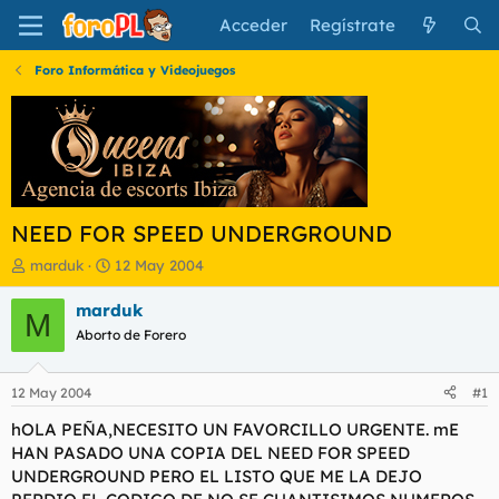
Acceder
Regístrate
Foro Informática y Videojuegos
NEED FOR SPEED UNDERGROUND
I
F
marduk
12 May 2004
n
e
i
c
marduk
M
c
h
Aborto de Forero
i
a
a
d
d
e
12 May 2004
#1
o
i
r
n
hOLA PEÑA,NECESITO UN FAVORCILLO URGENTE. mE
d
i
HAN PASADO UNA COPIA DEL NEED FOR SPEED
e
c
UNDERGROUND PERO EL LISTO QUE ME LA DEJO
l
i