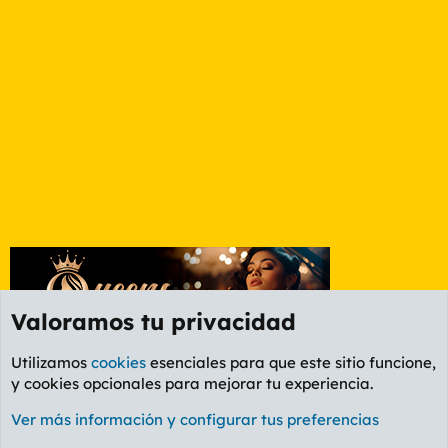
Valoramos tu privacidad
Utilizamos
cookies
esenciales para que este sitio funcione,
y cookies opcionales para mejorar tu experiencia.
Foro Informática y Videojuegos
Ver más información y configurar tus preferencias
Cookies
PL OLDSTYLE AMARILLO
Cambiar fuente
Español (ES)