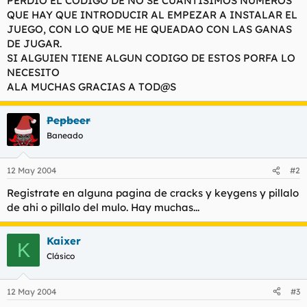
PERDIO EL CODIGO DE NO SE CUANTISIMOS NUMEROS
t
o
QUE HAY QUE INTRODUCIR AL EMPEZAR A INSTALAR EL
e
JUEGO, CON LO QUE ME HE QUEADAO CON LAS GANAS
m
a
DE JUGAR.
SI ALGUIEN TIENE ALGUN CODIGO DE ESTOS PORFA LO
NECESITO
ALA MUCHAS GRACIAS A TOD@S
Pepbeer
Baneado
12 May 2004
#2
Registrate en alguna pagina de cracks y keygens y pillalo
de ahi o pillalo del mulo. Hay muchas...
Kaixer
K
Clásico
12 May 2004
#3