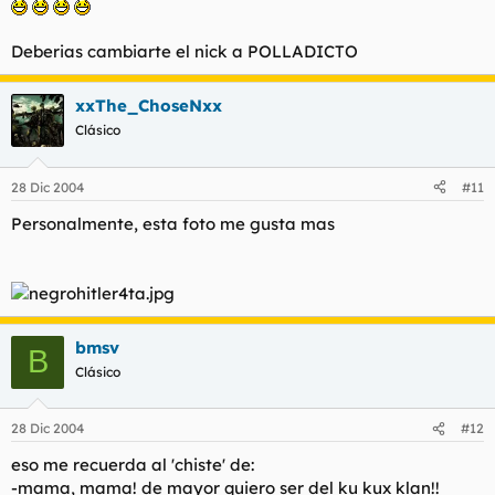
Pero si tu no debes ser muy similar a los negros estos
Deberias cambiarte el nick a POLLADICTO
xxThe_ChoseNxx
Clásico
28 Dic 2004
#11
Personalmente, esta foto me gusta mas
bmsv
B
Clásico
28 Dic 2004
#12
eso me recuerda al 'chiste' de:
-mama, mama! de mayor quiero ser del ku kux klan!!