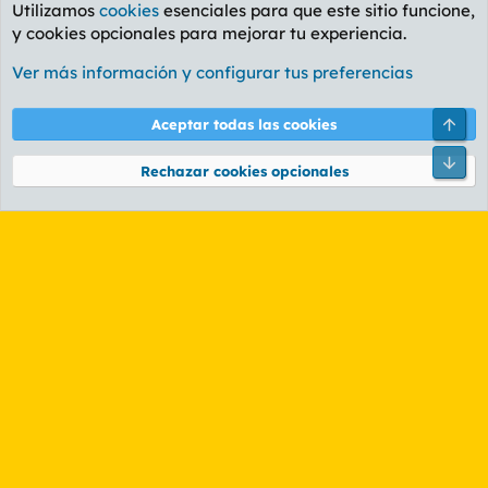
Utilizamos
cookies
esenciales para que este sitio funcione,
y cookies opcionales para mejorar tu experiencia.
Foro General
Ver más información y configurar tus preferencias
Cookies
PL OLDSTYLE AMARILLO
Cambiar fuente
Español (ES)
Arri
Aceptar todas las cookies
Contáctanos
Términos y reglas
Política de privacidad
Ayuda
R
Pie
S
Rechazar cookies opcionales
S
®
Community platform by XenForo
© 2010-2026 XenForo Ltd.