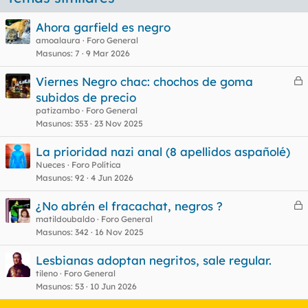
Ahora garfield es negro
amoalaura
Foro General
Masunos
7
9 Mar 2026
Viernes Negro chac: chochos de goma
e
subidos de precio
r
patizambo
Foro General
r
Masunos
353
23 Nov 2025
La prioridad nazi anal (8 apellidos aspañolé)
Nueces
Foro Política
o
Masunos
92
4 Jun 2026
¿No abrén el fracachat, negros ?
e
matildoubaldo
Foro General
Masunos
342
16 Nov 2025
r
r
Lesbianas adoptan negritos, sale regular.
tileno
Foro General
Masunos
53
10 Jun 2026
o