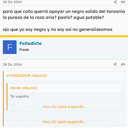
28 Dic 2004
#8
para que coño querrá apoyar un negro salido del tanzania
la pureza de la raza aria? pastis? agua potable?
ojo que yo soy negro y no soy asi no generalizeamos
Folladicto
F
Freak
28 Dic 2004
#9
CHINGADOR rebuznó:
derek rebuznó:
To vuestro
Haz clic para expandir...
Dos de las "putas" que se follo FOLLADICTO mientras en la
Haz clic para expandir...
dominicana.