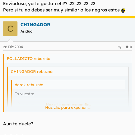
Enviodoso, ya te gustan eh?? :22 :22 :22 :22
Pero si tu no debes ser muy similar a los negros estos
CHINGADOR
C
Asiduo
28 Dic 2004
#10
FOLLADICTO rebuznó:
CHINGADOR rebuznó:
derek rebuznó:
To vuestro
Haz clic para expandir...
Haz clic para expandir...
Dos de las "putas" que se follo FOLLADICTO mientras en la
Haz clic para expandir...
Aun te duele?
dominicana.
Enviodoso, ya te gustan eh?? :22 :22 :22 :22