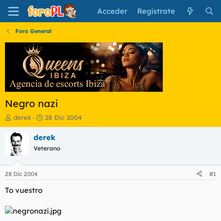
Acceder
Regístrate
Foro General
Negro nazi
I
F
derek
28 Dic 2004
n
e
i
c
derek
c
h
Veterano
i
a
a
d
d
e
28 Dic 2004
#1
o
i
r
n
To vuestro
d
i
e
c
l
i