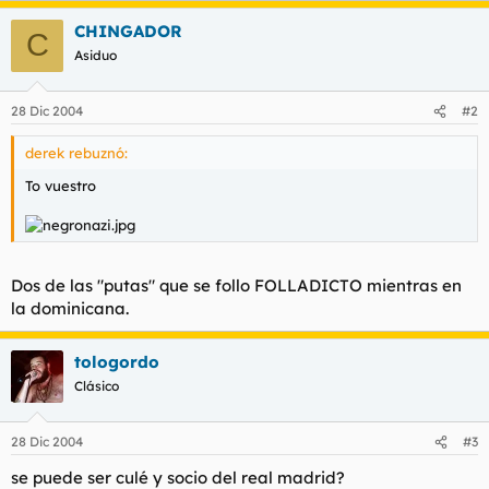
t
o
e
CHINGADOR
C
m
Asiduo
a
28 Dic 2004
#2
derek rebuznó:
To vuestro
Dos de las "putas" que se follo FOLLADICTO mientras en
la dominicana.
tologordo
Clásico
28 Dic 2004
#3
se puede ser culé y socio del real madrid?