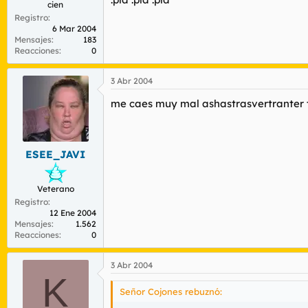
cien
Registro
6 Mar 2004
Mensajes
183
Reacciones
0
3 Abr 2004
me caes muy mal ashastrasvertranter t
ESEE_JAVI
Veterano
Registro
12 Ene 2004
Mensajes
1.562
Reacciones
0
3 Abr 2004
K
Señor Cojones rebuznó: