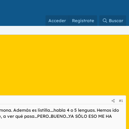
Acceder
Regístrate
Buscar
#1
na. Además es listilla....habla 4 o 5 lenguas. Hemos ido
ente, a ver qué pasa...PERO..BUENO...YA SÓLO ESO ME HA