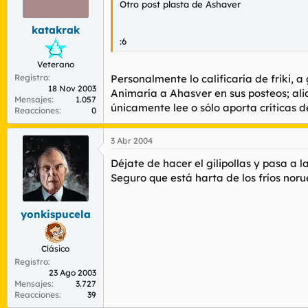
Otro post plasta de Ashaver
katakrak
:6
Veterano
Registro
Personalmente lo calificaría de friki, 
18 Nov 2003
Animaría a Ahasver en sus posteos; ali
Mensajes
1.057
únicamente lee o sólo aporta críticas d
Reacciones
0
3 Abr 2004
Déjate de hacer el gilipollas y pasa a 
Seguro que está harta de los fríos nor
yonkispucela
Clásico
Registro
23 Ago 2003
Mensajes
3.727
Reacciones
39