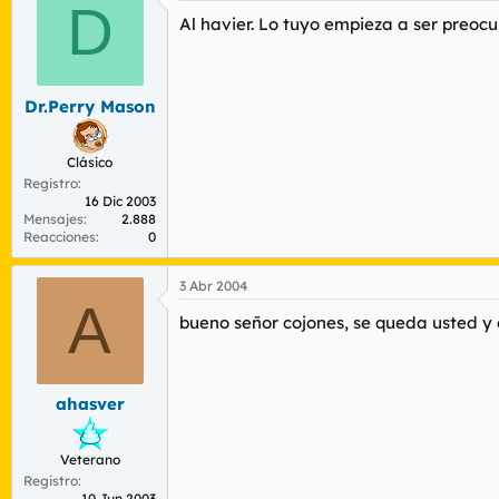
D
Al havier. Lo tuyo empieza a ser preoc
Dr.Perry Mason
Clásico
Registro
16 Dic 2003
Mensajes
2.888
Reacciones
0
3 Abr 2004
A
bueno señor cojones, se queda usted y el r
ahasver
Veterano
Registro
10 Jun 2003