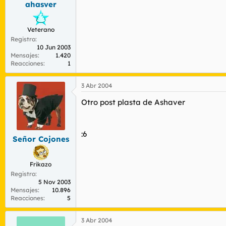
ahasver
r
n
d
i
e
c
Veterano
l
i
Registro
t
o
10 Jun 2003
e
Mensajes
1.420
m
Reacciones
1
a
3 Abr 2004
Otro post plasta de Ashaver
:6
Señor Cojones
Frikazo
Registro
5 Nov 2003
Mensajes
10.896
Reacciones
5
3 Abr 2004