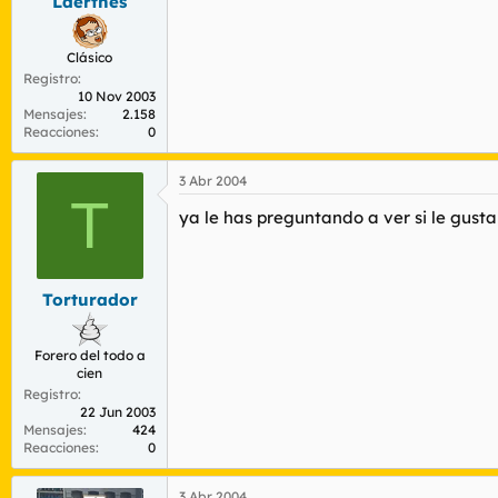
Laerthes
Clásico
Registro
10 Nov 2003
Mensajes
2.158
Reacciones
0
3 Abr 2004
T
ya le has preguntando a ver si le gusta
Torturador
Forero del todo a
cien
Registro
22 Jun 2003
Mensajes
424
Reacciones
0
3 Abr 2004