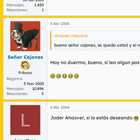
Mensajes
1.420
Reacciones
1
3 Abr 2004
ahasver rebuznó:
bueno señor cojones, se queda usted y el rest
Señor Cojones
Hoy no duermo, bueno, si leo algun post
Frikazo
Registro
5 Nov 2003
Mensajes
10.896
Reacciones
5
3 Abr 2004
L
Joder Ahasver, si lo estás deseando