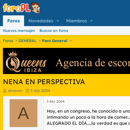
Foros
Novedades
Miembros
Nuevos mensajes
Buscar en foros
Foros
GENERAL
Foro General
NENA EN PERSPECTIVA
I
F
ahasver
3 Abr 2004
n
e
i
c
3 Abr 2004
c
A
h
Hoy, en un congreso, he conocido a una
i
a
a
d
intimando un poco a la hora de comer...
d
e
ALEGRADO EL DÍA.....la verdad es que 
o
i