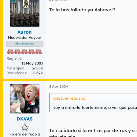
Te la has follado ya Ashaver?
Auron
Moderador Voyeur
Moderador
Registro
11 May 2003
Mensajes
37.852
Reacciones
8.622
3 Abr 2004
ahasver rebuznó:
voy a entrarle fuertemente, a ver qué pasa
DKVAS
Ten cuidado si la entras por detras y si
Forero del todo a
:pla :pla :pla