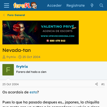
Acceder
Regístrate
Foro General
Nevada-tan
I
F
frytrix
25 Oct 2004
n
e
i
c
frytrix
F
c
h
Forero del todo a cien
i
a
a
d
d
e
25 Oct 2004
#1
o
i
r
n
Os acordais de
esto
?
d
i
e
c
Pues lo que ha pasado despues es... japones, la chiquilla
l
i