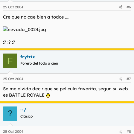
25 Oct 2004
#6
Cre que no cae bien a todos ....
:? :? :?
frytrix
F
Forero del todo a cien
25 Oct 2004
#7
Se me olvido decir que se pelicula favorita, segun su web
es BATTLE ROYALE
:-/
?
Clásico
25 Oct 2004
#8