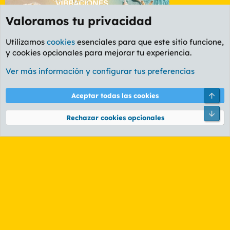
Valoramos tu privacidad
Utilizamos
cookies
esenciales para que este sitio funcione,
y cookies opcionales para mejorar tu experiencia.
Foro General
Ver más información y configurar tus preferencias
Cookies
PL OLDSTYLE AMARILLO
Cambiar fuente
Español (ES)
Arri
Aceptar todas las cookies
Contáctanos
Términos y reglas
Política de privacidad
Ayuda
R
Pie
S
Rechazar cookies opcionales
S
®
Community platform by XenForo
© 2010-2026 XenForo Ltd.