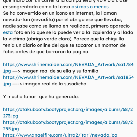
que mato con un cutter a la compañera y volvio a clase
t
o
ensangrentada como tal cosa
asi mas o menos
e
Se ha convertido en un icono en internet, la llaman
m
a
nevada-tan (nevadita) por el abrigo ese que llevaba,
nadie sabe como se llama en realidad, primero aparecio
esta
foto en la que se la puede ver a la izquierda y al lado
la victima (abrigo verde claro). Parece que la chiquilla
tenia un diario online del que se sacaron un monton de
fotos antes de que borraran la pagina.
https://www.shrinemaiden.com/NEVADA_Artwork/sa1784
.jpg
---> imagen real de su ella y su familia
https://www.shrinemaiden.com/NEVADA_Artwork/sa1854
.jpg
----> imagen real de la susodicha
Y mucho fanart que ha generado:
https://otakubooty.bootyproject.org/images/albums/68/2
273.jpg
https://otakubooty.bootyproject.org/images/albums/68/2
255.jpg
https://www.angelfire.com/ultra2/jtari/nevada.jpg