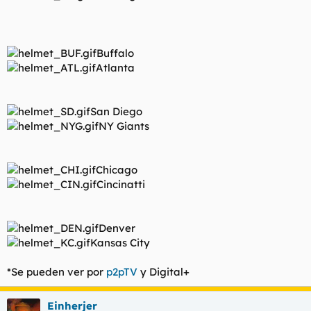
Buffalo
Atlanta
San Diego
NY Giants
Chicago
Cincinatti
Denver
Kansas City
*Se pueden ver por
p2pTV
y Digital+
Einherjer