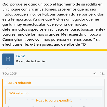
Ojo, porque se dañó un poco el ligamento de su rodilla en
un choque con Erasmus James. Esperemos que no sea
nada, porque si no, los Falcons pueden darse por perdidos
esta temporada. Ya dije que Vick es un jugador que me
gusta, muy espectacular, que sólo ha de madurar
determinados aspectos en su juego (el pase, básicamente)
para ser uno de los más grandes. Me recuerda un poco a
Cunningham, pero con más potencia y menos pase. Y sí,
efectivamente, 6-8 en pases, uno de ellos de TD
B-52
B
Forero del todo a cien
3 Oct 2005
#21
PINPIN rebuznó:
B-52 rebuznó:
Seis pases de Vick
Haz clic para expandir...
(jejeje, camino de la Super Bowl...... )