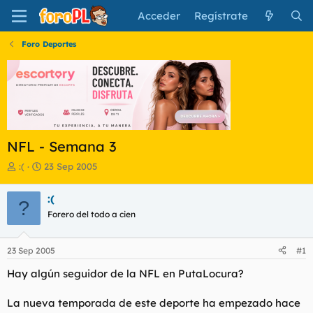
Acceder
Regístrate
Foro Deportes
NFL - Semana 3
I
F
:(
23 Sep 2005
n
e
i
c
:(
?
c
h
Forero del todo a cien
i
a
a
d
d
e
23 Sep 2005
#1
o
i
r
n
Hay algún seguidor de la NFL en PutaLocura?
d
i
e
c
La nueva temporada de este deporte ha empezado hace
l
i