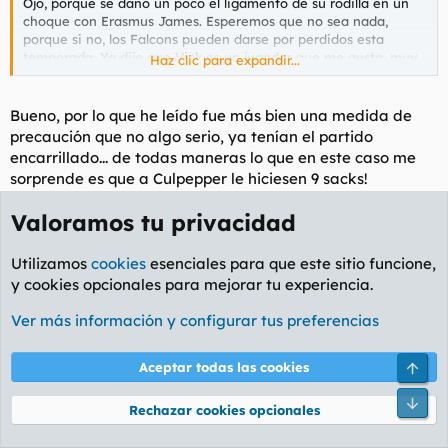
Ojo, porque se dañó un poco el ligamento de su rodilla en un
choque con Erasmus James. Esperemos que no sea nada,
porque si no, los Falcons pueden darse por perdidos esta
temporada. Ya dije que Vick es un jugador que me gusta, muy
Haz clic para expandir...
espectacular, que sólo ha de madurar determinados aspectos
en su juego (el pase, básicamente) para ser uno de los más
grandes. Me recuerda un poco a Cunningham, pero con más
Bueno, por lo que he leído fue más bien una medida de
potencia y menos pase. Y sí, efectivamente, 6-8 en pases, uno
precaución que no algo serio, ya tenían el partido
de ellos de TD
encarrillado... de todas maneras lo que en este caso me
sorprende es que a Culpepper le hiciesen 9 sacks!
Valoramos tu privacidad
Saludos!
Utilizamos
cookies
esenciales para que este sitio funcione,
Einherjer
y cookies opcionales para mejorar tu experiencia.
Frikazo
Ver más información y configurar tus preferencias
3 Oct 2005
#22
Arri
Aceptar todas las cookies
B-52 rebuznó:
Pie
Rechazar cookies opcionales
PINPIN rebuznó: