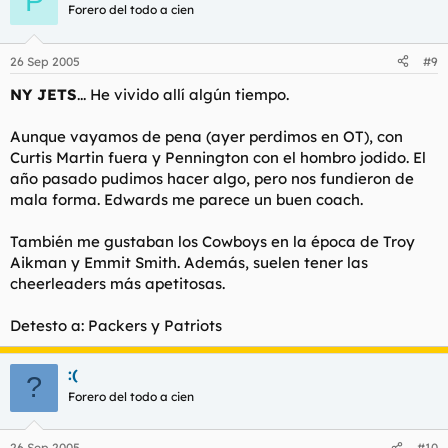
P
Forero del todo a cien
26 Sep 2005
#9
NY JETS
... He vivido allí algún tiempo.
Aunque vayamos de pena (ayer perdimos en OT), con
Curtis Martin fuera y Pennington con el hombro jodido. El
año pasado pudimos hacer algo, pero nos fundieron de
mala forma. Edwards me parece un buen coach.
También me gustaban los Cowboys en la época de Troy
Aikman y Emmit Smith. Además, suelen tener las
cheerleaders más apetitosas.
Detesto a: Packers y Patriots
:(
?
Forero del todo a cien
26 Sep 2005
#10