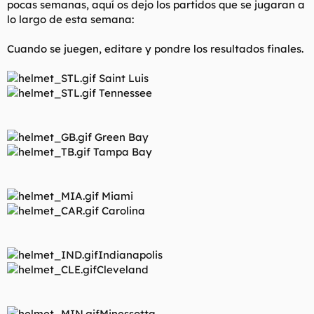
pocas semanas, aquí os dejo los partidos que se jugaran a
t
o
e
lo largo de esta semana:
m
a
Cuando se juegen, editare y pondre los resultados finales.
Saint Luis
Tennessee
Green Bay
Tampa Bay
Miami
Carolina
Indianapolis
Cleveland
Minessotta