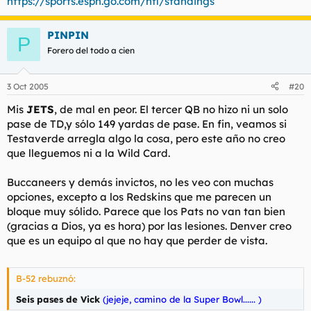
https://sports.espn.go.com/nfl/standings
PINPIN
P
Forero del todo a cien
3 Oct 2005
#20
Mis
JETS
, de mal en peor. El tercer QB no hizo ni un solo
pase de TD,y sólo 149 yardas de pase. En fin, veamos si
Testaverde arregla algo la cosa, pero este año no creo
que lleguemos ni a la Wild Card.
Buccaneers y demás invictos, no les veo con muchas
opciones, excepto a los Redskins que me parecen un
bloque muy sólido. Parece que los Pats no van tan bien
(gracias a Dios, ya es hora) por las lesiones. Denver creo
que es un equipo al que no hay que perder de vista.
B-52 rebuznó:
Seis pases de Vick
(jejeje, camino de la Super Bowl...... )