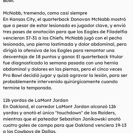
Bowl.
McNabb, tremendo, como casi siempre
En Kansas City, el quarterback Donovan McNabb mostró
que a pesar de estar lesionado es jugador clave, y envió
tres pases de anotación para que los Eagles de Filadelfia
vencieran 37-31 a los Chiefs. McNabb jugó con el pecho
lesionado, una pierna lastimada y dolor abdominal, pero
dirigió la ofensiva de los Eagles para remontar una
desventaja de 18 puntos y ganar. El quarterback titular
fue diagnosticado la semana pasada con una hernia
abdominal y dolores en las piernas, pero el cinco veces
Pro Bowl decidió jugar y quizá agravar la lesión, para ser
probablemente intervenido quirúrgicamente cuando
termine la temporada.
126 yardas de LaMont Jordan
En Oakland, el corredor LaMont Jordan alcanzó 126
yardas y anotó el único "touchdown" de los Raiders,
mientras que el pateador Sebastian Janikowski anotó
cuatro goles de campo para que Oakland venciera 19-13
a los Cowboys de Dallas.