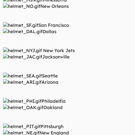
New Orleans
San Francisco
Dallas
New York Jets
Jacksonville
Seattle
Arizona
Philadelfia
Oakland
Pittsburgh
New England