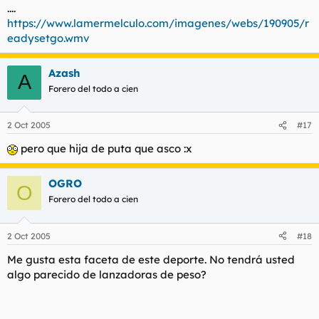
....
https://www.lamermelculo.com/imagenes/webs/190905/r
eadysetgo.wmv
Azash
A
Forero del todo a cien
2 Oct 2005
#17
pero que hija de puta que asco :x
OGRO
O
Forero del todo a cien
2 Oct 2005
#18
Me gusta esta faceta de este deporte. No tendrá usted
algo parecido de lanzadoras de peso?