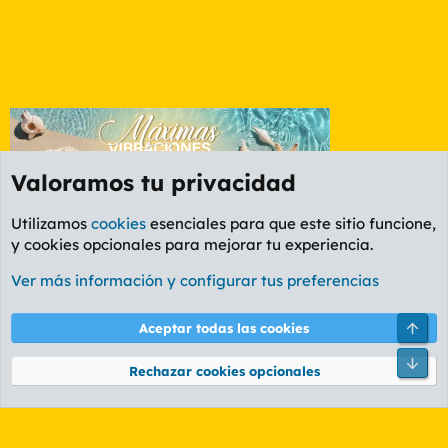
Valoramos tu privacidad
Utilizamos
cookies
esenciales para que este sitio funcione,
y cookies opcionales para mejorar tu experiencia.
Foro Informática y Videojuegos
Ver más información y configurar tus preferencias
Cookies
PL OLDSTYLE AMARILLO
Cambiar fuente
Español (ES)
Arri
Aceptar todas las cookies
Contáctanos
Términos y reglas
Política de privacidad
Ayuda
R
Pie
S
Rechazar cookies opcionales
S
®
Community platform by XenForo
© 2010-2026 XenForo Ltd.