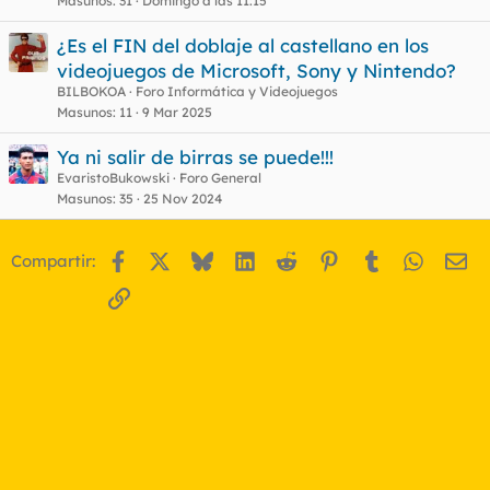
Masunos
31
Domingo a las 11:15
¿Es el FIN del doblaje al castellano en los
videojuegos de Microsoft, Sony y Nintendo?
BILBOKOA
Foro Informática y Videojuegos
Masunos
11
9 Mar 2025
Ya ni salir de birras se puede!!!
EvaristoBukowski
Foro General
Masunos
35
25 Nov 2024
Facebook
X
Bluesky
LinkedIn
Reddit
Pinterest
Tumblr
WhatsA
Em
Compartir:
Enlace