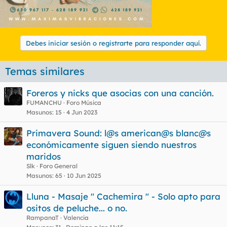
Debes iniciar sesión o registrarte para responder aquí.
Temas similares
Foreros y nicks que asocias con una canción.
FUMANCHU
Foro Música
Masunos
15
4 Jun 2023
Primavera Sound: l@s american@s blanc@s
económicamente siguen siendo nuestros
maridos
Slk
Foro General
Masunos
65
10 Jun 2025
Lluna - Masaje " Cachemira " - Solo apto para
ositos de peluche... o no.
RampanaT
Valencia