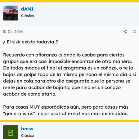
t
o
e
dAN1
m
Clásico
a
31 Dic 2004
#2
¿ El slsk existe todavía ?
Recuerdo con añoranza cuando lo usaba para ciertos
grupos que era casi imposible encontrar de otra manera.
De todos modos al final el programa es un coñazo, o te lo
bajas de golpe todo de la misma persona el mismo día o si
dejas en cola para otro dia asegurate que la persona se
mete para acabar de bajarlo, que sino es un coñazo
acabar de completarlo.
Para cosas MUY esporádicas aún, pero para cosas más
"generalistas" mejor usar alternativas más extendidas.
bmsv
B
Clásico