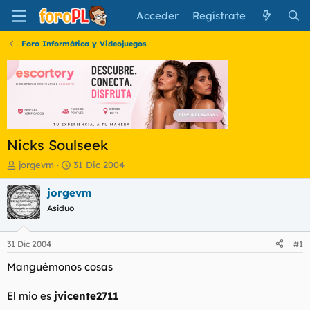
Acceder
Regístrate
Foro Informática y Videojuegos
Nicks Soulseek
I
F
jorgevm
31 Dic 2004
n
e
i
c
jorgevm
c
h
Asiduo
i
a
a
d
d
e
31 Dic 2004
#1
o
i
r
n
Manguémonos cosas
d
i
e
c
El mio es
jvicente2711
l
i