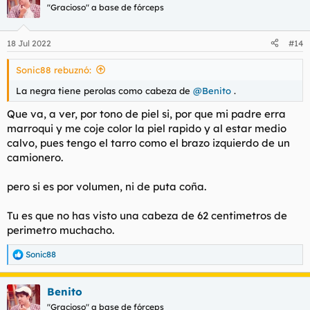
"Gracioso" a base de fórceps
18 Jul 2022
#14
Sonic88 rebuznó:
La negra tiene perolas como cabeza de
@Benito
.
Que va, a ver, por tono de piel si, por que mi padre erra
marroqui y me coje color la piel rapido y al estar medio
calvo, pues tengo el tarro como el brazo izquierdo de un
camionero.
pero si es por volumen, ni de puta coña.
Tu es que no has visto una cabeza de 62 centimetros de
perimetro muchacho.
Sonic88
R
e
a
Benito
c
c
"Gracioso" a base de fórceps