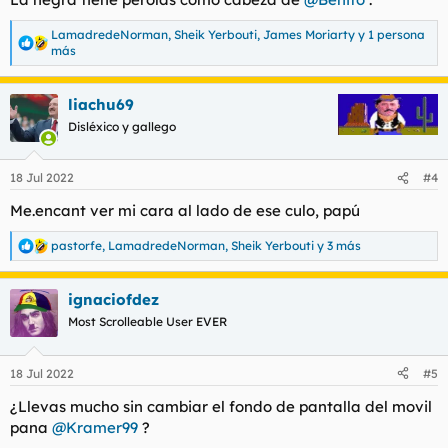
:
LamadredeNorman
,
Sheik Yerbouti
,
James Moriarty
y 1 persona
R
más
e
a
c
liachu69
c
Disléxico y gallego
i
o
n
e
18 Jul 2022
#4
s
Me.encant ver mi cara al lado de ese culo, papú
:
pastorfe
,
LamadredeNorman
,
Sheik Yerbouti
y 3 más
R
e
a
ignaciofdez
c
c
Most Scrolleable User EVER
i
o
n
18 Jul 2022
#5
e
s
¿Llevas mucho sin cambiar el fondo de pantalla del movil
:
pana
@Kramer99
?