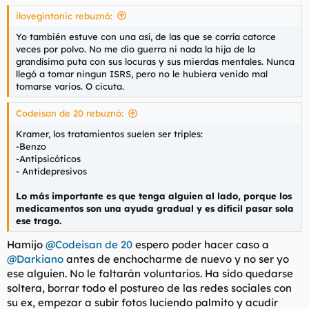
ilovegintonic rebuznó:
El TLP: Huid, insensatos!!
Transtorno límite de la personalidad. Lo tiene el 5% de
Yo también estuve con una así, de las que se corría catorce
la población, se ceba sobre todo en mujeres. Aquí un
veces por polvo. No me dio guerra ni nada la hija de la
poco de información, dada por una de ellas. Parece
grandísima puta con sus locuras y sus mierdas mentales. Nunca
algo que se puede sobrellevar, verdad? Pues no. La
llegó a tomar ningun ISRS, pero no le hubiera venido mal
inmensa mayoría acaban jodiendo la vida de todo
tomarse varios. O cicuta.
aquel con el que se cruzan...
foropl.com
Codeisan de 20 rebuznó:
Kramer, los tratamientos suelen ser triples:
-Benzo
-Antipsicóticos
- Antidepresivos
Lo más importante es que tenga alguien al lado, porque los
medicamentos son una ayuda gradual y es difícil pasar sola
ese trago.
Hamijo
@Codeisan de 20
espero poder hacer caso a
@Darkiano
antes de enchocharme de nuevo y no ser yo
ese alguien. No le faltarán voluntarios. Ha sido quedarse
soltera, borrar todo el postureo de las redes sociales con
su ex, empezar a subir fotos luciendo palmito y acudir