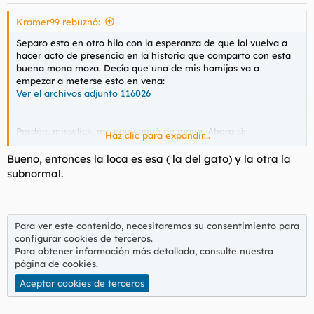
Kramer99 rebuznó:
Separo esto en otro hilo con la esperanza de que lol vuelva a
hacer acto de presencia en la historia que comparto con esta
buena
mona
moza. Decía que una de mis hamijas va a
empezar a meterse esto en vena:
Ver el archivos adjunto 116026
Perdón, missclick, me equivoqué de mona. Ahora sí:
Haz clic para expandir...
Ver el archivos adjunto 116025
Bueno, entonces la loca es esa ( la del gato) y la otra la
Espero le haga bien y no se le acaben las ganas de follar, que
subnormal.
las tiene a todas horas. ¿Podría pasar esto último?
Paso a citar las respuestas:
Para ver este contenido, necesitaremos su consentimiento para
configurar cookies de terceros.
Para obtener información más detallada, consulte nuestra
página de cookies
.
Aceptar cookies de terceros
Hamijo
@Codeisan de 20
espero poder hacer caso a