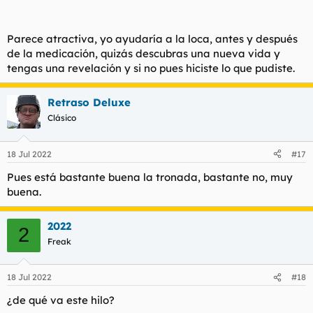
@Darkiano
antes de enchocharme de nuevo y no ser yo ese
alguien. No le faltarán voluntarios. Ha sido quedarse soltera,
borrar todo el postureo de las redes sociales con su ex,
Parece atractiva, yo ayudaría a la loca, antes y después
empezar a subir fotos luciendo palmito y acudir pagafanters
de la medicación, quizás descubras una nueva vida y
en tropel. Yo paso bastante de su culo, es ella la que me busca.
tengas una revelación y si no pues hiciste lo que pudiste.
Bueno, paso de su culo hasta que me lo pone en pompa, claro:
Ver el archivos adjunto 116027
Retraso Deluxe
Veremos a ver cómo acaba esto. Miedo me doy.
Clásico
18 Jul 2022
#17
Pues está bastante buena la tronada, bastante no, muy
buena.
2022
2
Freak
18 Jul 2022
#18
¿de qué va este hilo?