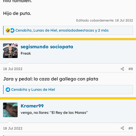
hilo tambien.
Hijo de puta.
Editado cobardemente:
18 Jul 2022
Cenobita
,
Lunas de Hiel
,
ensaladadeestacas
y 2 más
R
e
a
segismundo sociopata
c
c
Freak
i
o
n
18 Jul 2022
#8
e
s
Jara y pedal: la caza del gallego con plata
:
Cenobita
y
Lunas de Hiel
R
e
a
Kramer99
c
c
venga, no llores: "El Rey de las Monas"
i
o
n
18 Jul 2022
#9
e
s