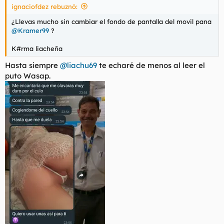
ignaciofdez rebuznó:
:
¿Llevas mucho sin cambiar el fondo de pantalla del movil pana
@Kramer99
?
K#rma liacheña
Hasta siempre
@liachu69
te echaré de menos al leer el
puto Wasap.