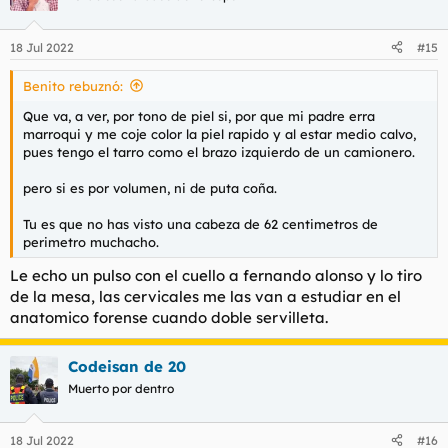
i
o
n
18 Jul 2022
#15
e
s
Benito rebuznó:
:
Que va, a ver, por tono de piel si, por que mi padre erra
marroqui y me coje color la piel rapido y al estar medio calvo,
pues tengo el tarro como el brazo izquierdo de un camionero.
pero si es por volumen, ni de puta coña.
Tu es que no has visto una cabeza de 62 centimetros de
perimetro muchacho.
Le echo un pulso con el cuello a fernando alonso y lo tiro
de la mesa, las cervicales me las van a estudiar en el
anatomico forense cuando doble servilleta.
Codeisan de 20
Muerto por dentro
18 Jul 2022
#16