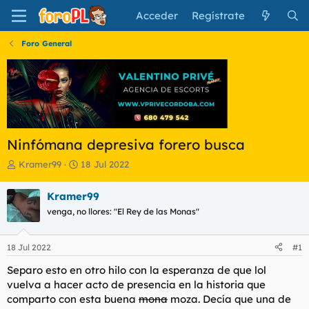
Acceder
Regístrate
Foro General
Ninfómana depresiva forero busca
I
F
Kramer99
18 Jul 2022
n
e
i
c
Kramer99
c
h
venga, no llores: "El Rey de las Monas"
i
a
a
d
d
e
18 Jul 2022
#1
o
i
r
n
Separo esto en otro hilo con la esperanza de que lol
d
i
vuelva a hacer acto de presencia en la historia que
e
c
comparto con esta buena
mona
moza. Decía que una de
l
i