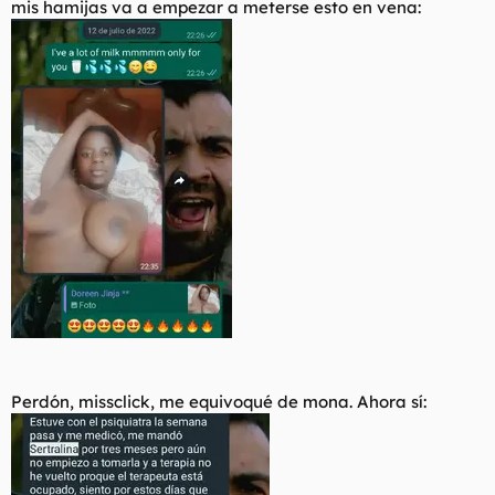
mis hamijas va a empezar a meterse esto en vena:
t
o
e
m
a
Perdón, missclick, me equivoqué de mona. Ahora sí: