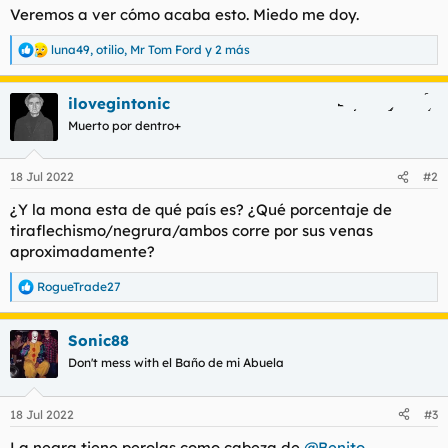
Veremos a ver cómo acaba esto. Miedo me doy.
luna49
,
otilio
,
Mr Tom Ford
y 2 más
R
e
a
ilovegintonic
c
c
Muerto por dentro+
i
o
n
18 Jul 2022
#2
e
s
¿Y la mona esta de qué país es? ¿Qué porcentaje de
:
tiraflechismo/negrura/ambos corre por sus venas
aproximadamente?
RogueTrade27
R
e
a
Sonic88
c
c
Don't mess with el Baño de mi Abuela
i
o
n
18 Jul 2022
#3
e
s
La negra tiene perolas como cabeza de
@Benito
.