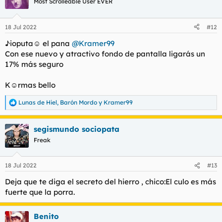
Most Scrolleable User EVER
18 Jul 2022
#12
♪ioputa☺ el pana
@Kramer99
Con ese nuevo y atractivo fondo de pantalla ligarás un
17% más seguro
K☺rmas bello
Lunas de Hiel
,
Barón Mordo
y
Kramer99
R
e
a
segismundo sociopata
c
c
Freak
i
o
n
18 Jul 2022
#13
e
s
Deja que te diga el secreto del hierro , chico:El culo es más
:
fuerte que la porra.
Benito