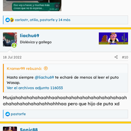
carlostr
,
otilio
,
pastorfe
y 14 más
R
e
a
liachu69
c
c
Disléxico y gallego
i
o
n
18 Jul 2022
#10
e
s
Kramer99 rebuznó:
:
Hasta siempre
@liachu69
te echaré de menos al leer el puto
Wasap.
Ver el archivos adjunto 116033
Musjahahahahahaahhaahaahahahahahahahahahahaah
ahahahahahahahahhahhhaa pero que hijo de puta xd
pastorfe
R
e
a
Sonic88
c