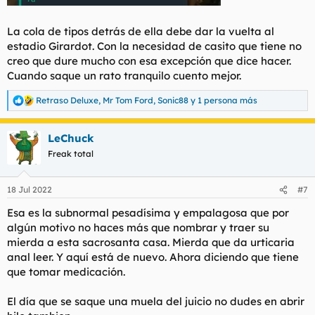
La cola de tipos detrás de ella debe dar la vuelta al
estadio Girardot. Con la necesidad de casito que tiene no
creo que dure mucho con esa excepción que dice hacer.
Cuando saque un rato tranquilo cuento mejor.
Retraso Deluxe
,
Mr Tom Ford
,
Sonic88
y 1 persona más
R
e
a
LeChuck
c
c
Freak total
i
o
n
18 Jul 2022
#7
e
s
Esa es la subnormal pesadísima y empalagosa que por
:
algún motivo no haces más que nombrar y traer su
mierda a esta sacrosanta casa. Mierda que da urticaria
anal leer. Y aquí está de nuevo. Ahora diciendo que tiene
que tomar medicación.
El día que se saque una muela del juicio no dudes en abrir