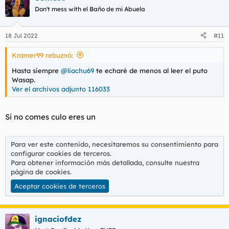
c
Don't mess with el Baño de mi Abuela
i
o
n
18 Jul 2022
#11
e
s
Kramer99 rebuznó:
:
Hasta siempre
@liachu69
te echaré de menos al leer el puto
Wasap.
Ver el archivos adjunto 116033
Si no comes culo eres un
Para ver este contenido, necesitaremos su consentimiento para
configurar cookies de terceros.
Para obtener información más detallada, consulte nuestra
página de cookies
.
Aceptar cookies de terceros
ignaciofdez