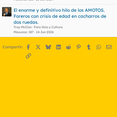
El enorme y definitivo hilo de los AMOTOS.
Foreros con crisis de edad en cacharros de
dos ruedas.
Troy McClon
Foro Ocio y Cultura
Masunos
187
14 Jun 2026
Facebook
X
Bluesky
LinkedIn
Reddit
Pinterest
Tumblr
WhatsA
Em
Compartir:
Enlace