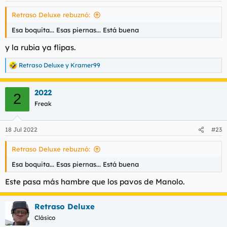
Retraso Deluxe rebuznó:
Esa boquita... Esas piernas... Está buena
y la rubia ya flipas.
Retraso Deluxe
y
Kramer99
R
e
a
2022
c
2
c
Freak
i
o
n
18 Jul 2022
#23
e
s
Retraso Deluxe rebuznó:
:
Esa boquita... Esas piernas... Está buena
Este pasa más hambre que los pavos de Manolo.
Retraso Deluxe
Clásico