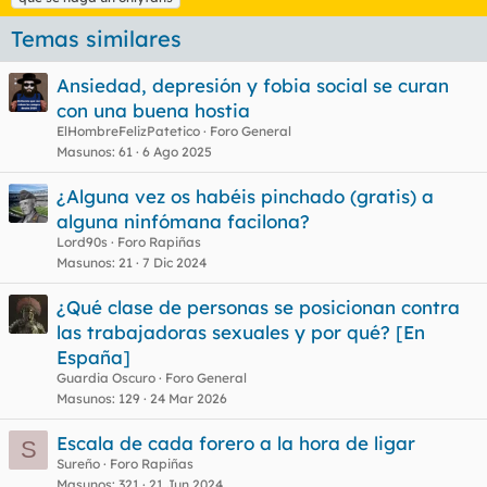
q
u
Temas similares
e
t
Ansiedad, depresión y fobia social se curan
a
s
con una buena hostia
ElHombreFelizPatetico
Foro General
Masunos
61
6 Ago 2025
¿Alguna vez os habéis pinchado (gratis) a
alguna ninfómana facilona?
Lord90s
Foro Rapiñas
Masunos
21
7 Dic 2024
¿Qué clase de personas se posicionan contra
las trabajadoras sexuales y por qué? [En
España]
Guardia Oscuro
Foro General
Masunos
129
24 Mar 2026
Escala de cada forero a la hora de ligar
S
Sureño
Foro Rapiñas
Masunos
321
21 Jun 2024