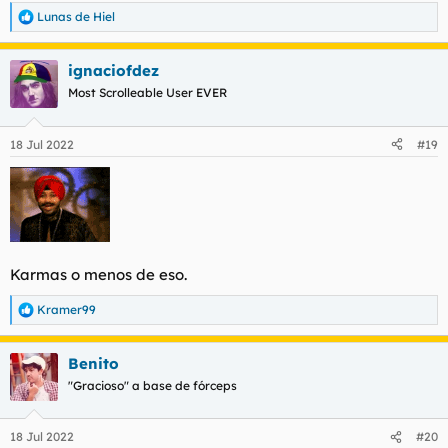
Lunas de Hiel
R
e
a
ignaciofdez
c
c
Most Scrolleable User EVER
i
o
n
18 Jul 2022
#19
e
s
:
Karmas o menos de eso.
Kramer99
R
e
a
Benito
c
c
"Gracioso" a base de fórceps
i
o
n
18 Jul 2022
#20
e