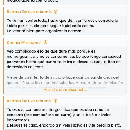
médico acierta con la dosis.
Retraso Deluxe rebuznó:
Ya te han contestado, hasta que den con la dosis correcta la
libido por el suelo pero seguirá pidiendo casito.
Le vendrá bien para organizar la cabeza.
Kramer99 rebuznó:
Veo complicado eso de que dure más porque es
multiorgásmica y no se cansa nunca. Lo que tengo curiosidad
por ver es hasta qué punto se le irá el deseo sexual, la tipa es
demasiado caliente.
Viene de un intento de suicidio hace casi un par de años del
que no sé detalles ni quiero saberlos, y una ruptura de relación
con el tipo del que estaba supuestamente enamorada.
Haz clic para expandir...
Depresión desde muchos años antes, ansiedad, muy mal
llevado el sentirse sola, necesidad de casito por un tubo y
Retraso Deluxe rebuznó:
algunas mierdas más. Es una de esas tías buenas
espectaculares en la cama de las que
@Darkiano
sabiamente
Yo estuve con una multiorgasmica que estaba como un
aconsejaba huir sin mirar atrás
cencerro (era compañera de curro) y se le bajó a niveles
Ver el archivos adjunto 116018
importantes.
Después se casó, engordó a niveles salvajes y le perdí la pista.