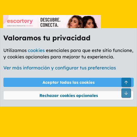
Valoramos tu privacidad
Utilizamos
cookies
esenciales para que este sitio funcione,
y cookies opcionales para mejorar tu experiencia.
Foro General
Ver más información y configurar tus preferencias
Cookies
PL OLDSTYLE AMARILLO
Cambiar fuente
Español (ES)
Arri
Aceptar todas las cookies
Contáctanos
Términos y reglas
Política de privacidad
Ayuda
R
Pie
S
Rechazar cookies opcionales
S
®
Community platform by XenForo
© 2010-2026 XenForo Ltd.