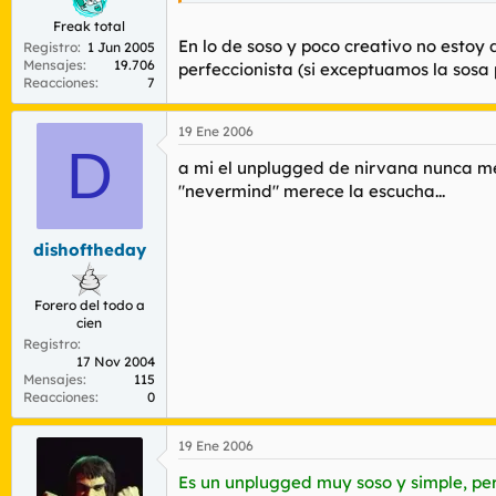
Freak total
En lo de soso y poco creativo no estoy 
Registro
1 Jun 2005
Mensajes
19.706
perfeccionista (si exceptuamos la sos
Reacciones
7
19 Ene 2006
D
a mi el unplugged de nirvana nunca me
"nevermind" merece la escucha...
dishoftheday
Forero del todo a
cien
Registro
17 Nov 2004
Mensajes
115
Reacciones
0
19 Ene 2006
Es un unplugged muy soso y simple, per