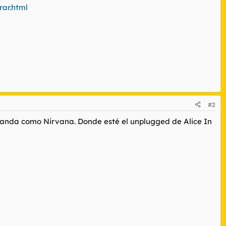
ar.html
#2
 banda como Nirvana. Donde esté el unplugged de Alice In