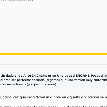
, sin duda
el de Alice In Chains es un Unplugged ENORME
. Pocos dir
ieron ser perfectos tocando (digamos que una versión muy suavizada d
ran ser virtuosos (porque no lo eran).
al, cada vez que oigo down in a hole en aquella grabacion se m