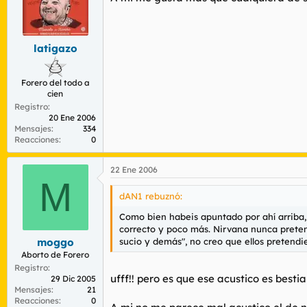
latigazo
Forero del todo a
cien
Registro
20 Ene 2006
Mensajes
334
Reacciones
0
22 Ene 2006
M
dAN1 rebuznó:
Como bien habeis apuntado por ahí arriba
correcto y poco más. Nirvana nunca pretend
sucio y demás", no creo que ellos pretendie
moggo
Aborto de Forero
Registro
ufff!! pero es que ese acustico es besti
29 Dic 2005
Mensajes
21
Reacciones
0