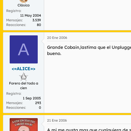
Clásico
Registro
11 May 2004
Mensajes
3.539
Reacciones
80
20 Ene 2006
A
Grande Cobain,lastima que el Unplugg
bueno.
<=ALICE=>
Forero del todo a
cien
Registro
1 Sep 2005
Mensajes
293
Reacciones
0
21 Ene 2006
A mi me gusta mas que cualquiera de su