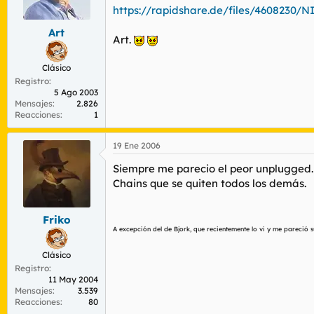
r
n
https://rapidshare.de/files/460823
d
i
e
c
Art
Art.
l
i
t
o
Clásico
e
m
Registro
5 Ago 2003
a
Mensajes
2.826
Reacciones
1
19 Ene 2006
Siempre me parecio el peor unplugged. 
Chains que se quiten todos los demás.
Friko
A excepción del de Bjork, que recientemente lo vi y me pareció 
Clásico
Registro
11 May 2004
Mensajes
3.539
Reacciones
80