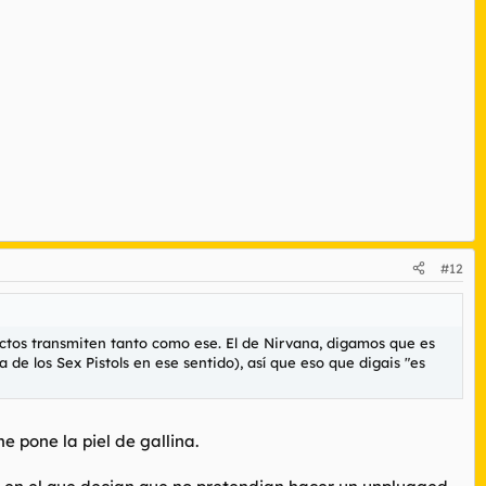
#12
ectos transmiten tanto como ese. El de Nirvana, digamos que es
e los Sex Pistols en ese sentido), así que eso que digais "es
e pone la piel de gallina.