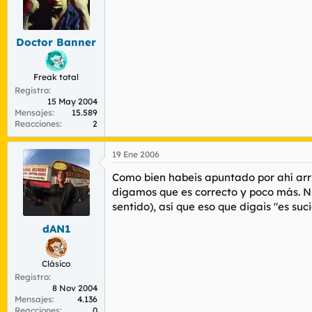
Doctor Banner
Freak total
Registro
15 May 2004
Mensajes
15.589
Reacciones
2
19 Ene 2006
Como bien habeis apuntado por ahí arri
digamos que es correcto y poco más. N
sentido), así que eso que digais "es suc
dAN1
Clásico
Registro
8 Nov 2004
Mensajes
4.136
Reacciones
0