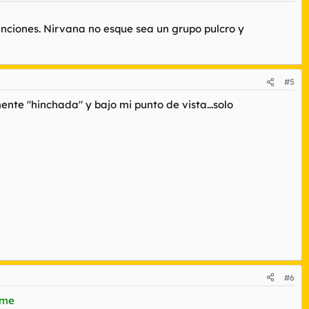
tenciones. Nirvana no esque sea un grupo pulcro y
#5
e "hinchada" y bajo mi punto de vista...solo
#6
ime