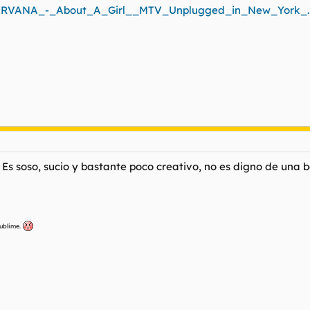
0/NIRVANA_-_About_A_Girl__MTV_Unplugged_in_New_York_.r
Es soso, sucio y bastante poco creativo, no es digno de una
sublime.