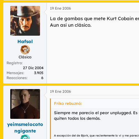
19 Ene 2006
La de gambas que mete Kurt Cobain en e
Aun asi un clásico.
Hafsol
Clásico
Registro
27 Dic 2004
Mensajes
3.905
Reacciones
6
19 Ene 2006
Friko rebuznó:
Siempre me parecio el peor unplugged. Es
quiten todos los demás.
yeimsmelocoto
ngigante
A excepción del de Bjork, que recientemente lo vi y me parec