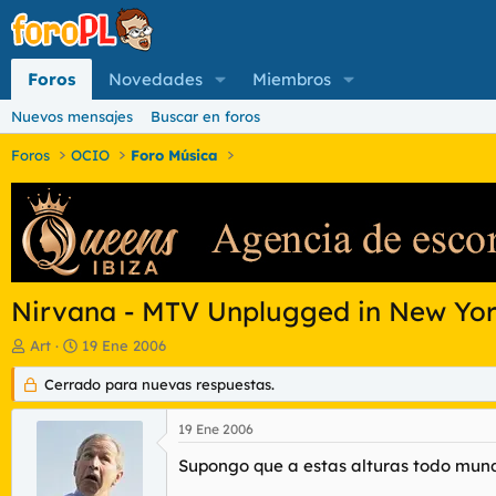
Foros
Novedades
Miembros
Nuevos mensajes
Buscar en foros
Foros
OCIO
Foro Música
Nirvana - MTV Unplugged in New Yo
I
F
Art
19 Ene 2006
n
e
i
Cerrado para nuevas respuestas.
c
c
h
i
a
19 Ene 2006
a
d
d
e
Supongo que a estas alturas todo mund
o
i