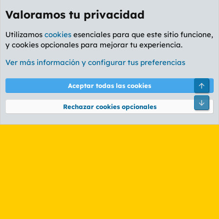
Valoramos tu privacidad
Utilizamos
cookies
esenciales para que este sitio funcione,
y cookies opcionales para mejorar tu experiencia.
Foro General
Ver más información y configurar tus preferencias
Cookies
PL OLDSTYLE AMARILLO
Cambiar fuente
Español (ES)
Arri
Aceptar todas las cookies
Contáctanos
Términos y reglas
Política de privacidad
Ayuda
R
Pie
S
Rechazar cookies opcionales
S
®
Community platform by XenForo
© 2010-2026 XenForo Ltd.