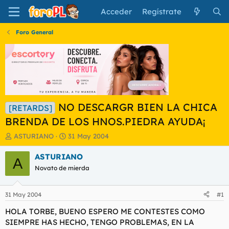
Acceder
Regístrate
Foro General
NO DESCARGR BIEN LA CHICA
[RETARDS]
BRENDA DE LOS HNOS.PIEDRA AYUDA¡
I
F
ASTURIANO
31 May 2004
n
e
i
c
ASTURIANO
A
c
h
Novato de mierda
i
a
a
d
d
e
31 May 2004
#1
o
i
r
n
HOLA TORBE, BUENO ESPERO ME CONTESTES COMO
d
i
SIEMPRE HAS HECHO, TENGO PROBLEMAS, EN LA
e
c