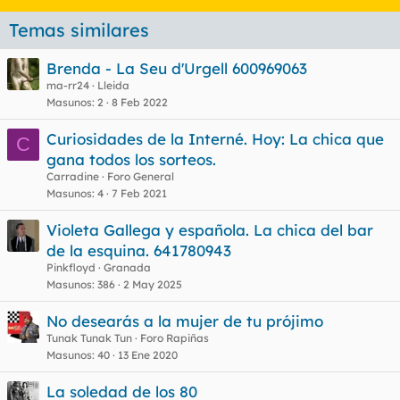
Temas similares
Brenda - La Seu d'Urgell 600969063
ma-rr24
Lleida
Masunos
2
8 Feb 2022
Curiosidades de la Interné. Hoy: La chica que
C
gana todos los sorteos.
Carradine
Foro General
Masunos
4
7 Feb 2021
Violeta Gallega y española. La chica del bar
de la esquina. 641780943
Pinkfloyd
Granada
Masunos
386
2 May 2025
No desearás a la mujer de tu prójimo
Tunak Tunak Tun
Foro Rapiñas
Masunos
40
13 Ene 2020
La soledad de los 80