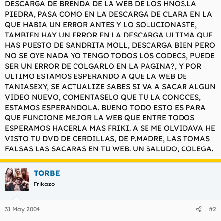
DESCARGA DE BRENDA DE LA WEB DE LOS HNOS.LA
l
i
PIEDRA, PASA COMO EN LA DESCARGA DE CLARA EN LA
t
o
QUE HABIA UN ERROR ANTES Y LO SOLUCIONASTE,
e
TAMBIEN HAY UN ERROR EN LA DESCARGA ULTIMA QUE
m
a
HAS PUESTO DE SANDRITA MOLL, DESCARGA BIEN PERO
NO SE OYE NADA YO TENGO TODOS LOS CODECS, PUEDE
SER UN ERROR DE COLGARLO EN LA PAGINA?, Y POR
ULTIMO ESTAMOS ESPERANDO A QUE LA WEB DE
TANIASEXY, SE ACTUALIZE SABES SI VA A SACAR ALGUN
VIDEO NUEVO, COMENTASELO QUE TU LA CONOCES,
ESTAMOS ESPERANDOLA. BUENO TODO ESTO ES PARA
QUE FUNCIONE MEJOR LA WEB QUE ENTRE TODOS
ESPERAMOS HACERLA MAS FRIKI. A SE ME OLVIDAVA HE
VISTO TU DVD DE CERDILLAS, DE P.MADRE, LAS TOMAS
FALSAS LAS SACARAS EN TU WEB. UN SALUDO, COLEGA.
TORBE
Frikazo
31 May 2004
#2