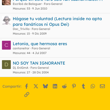
Escribá de Balaguer
Foro General
Masunos
53
9 Jun 2010
Hágase tu voluntad (Lectura inside no apta
para fanáticos ni Opus Dei)
Doc_Triviño
Foro General
Masunos
15
9 Dic 2009
Letonia, que hermosa eres
C
cantaneitor
Foro General
Masunos
44
4 Jul 2007
NO SOY TAN IGNORANTE
D
Dj. EniGmA
Foro General
Masunos
27
28 Dic 2004
Facebook
X
Bluesky
LinkedIn
Reddit
Pinterest
Tumblr
WhatsA
Em
Compartir:
Enlace