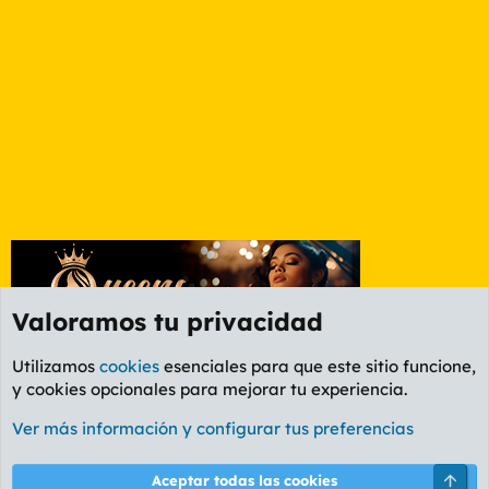
Valoramos tu privacidad
Utilizamos
cookies
esenciales para que este sitio funcione,
y cookies opcionales para mejorar tu experiencia.
Foro General
Ver más información y configurar tus preferencias
Cookies
PL OLDSTYLE AMARILLO
Cambiar fuente
Español (ES)
Arri
Aceptar todas las cookies
Contáctanos
Términos y reglas
Política de privacidad
Ayuda