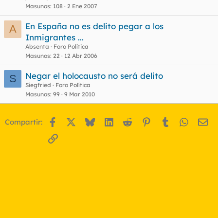
Masunos
108
2 Ene 2007
En España no es delito pegar a los
A
Inmigrantes ...
Absenta
Foro Política
Masunos
22
12 Abr 2006
Negar el holocausto no será delito
S
Siegfried
Foro Política
Masunos
99
9 Mar 2010
Facebook
X
Bluesky
LinkedIn
Reddit
Pinterest
Tumblr
WhatsA
Em
Compartir:
Enlace