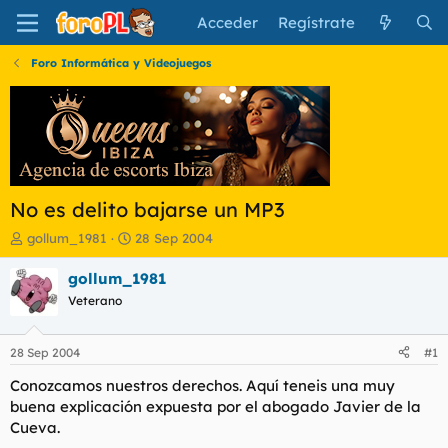
Acceder
Regístrate
Foro Informática y Videojuegos
No es delito bajarse un MP3
I
F
gollum_1981
28 Sep 2004
n
e
i
c
gollum_1981
c
h
Veterano
i
a
a
d
d
e
28 Sep 2004
#1
o
i
r
n
Conozcamos nuestros derechos. Aquí teneis una muy
d
i
buena explicación expuesta por el abogado Javier de la
e
c
Cueva.
l
i