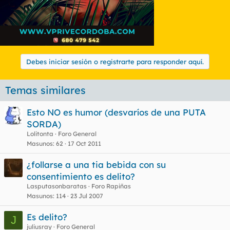
Debes iniciar sesión o registrarte para responder aquí.
Temas similares
Esto NO es humor (desvaríos de una PUTA
SORDA)
Lolitonta
Foro General
Masunos
62
17 Oct 2011
¿follarse a una tia bebida con su
consentimiento es delito?
Lasputasonbaratas
Foro Rapiñas
Masunos
114
23 Jul 2007
Es delito?
J
juliusray
Foro General