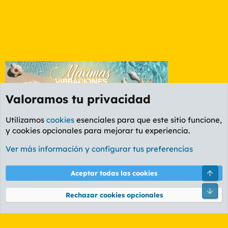
Valoramos tu privacidad
Utilizamos
cookies
esenciales para que este sitio funcione,
y cookies opcionales para mejorar tu experiencia.
Foro Informática y Videojuegos
Ver más información y configurar tus preferencias
Cookies
PL OLDSTYLE AMARILLO
Cambiar fuente
Español (ES)
Arri
Aceptar todas las cookies
Contáctanos
Términos y reglas
Política de privacidad
Ayuda
R
Pie
S
Rechazar cookies opcionales
S
®
Community platform by XenForo
© 2010-2026 XenForo Ltd.