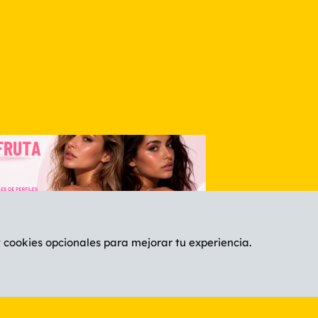
nlace
y cookies opcionales para mejorar tu experiencia.
Español (ES)
C
®
Community platform by XenForo
© 2010-2026 XenForo Ltd.