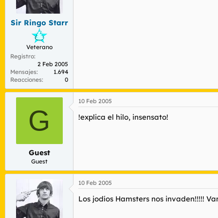
r
n
d
i
e
c
Sir Ringo Starr
l
i
t
o
Veterano
e
m
Registro
2 Feb 2005
a
Mensajes
1.694
Reacciones
0
10 Feb 2005
G
!explica el hilo, insensato!
Guest
Guest
10 Feb 2005
Los jodíos Hamsters nos invaden!!!!! Va