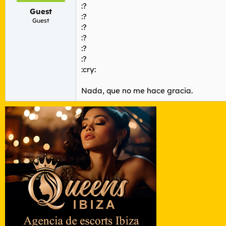
:?
Guest
:?
Guest
:?
:?
:?
:?
:cry:
Nada, que no me hace gracia.