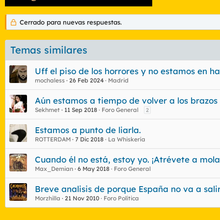
Cerrado para nuevas respuestas.
Temas similares
Uff el piso de los horrores y no estamos en h
mochaless
26 Feb 2024
Madrid
Aún estamos a tiempo de volver a los brazos 
Sekhmet
11 Sep 2018
Foro General
2
Estamos a punto de liarla.
ROTTERDAM
7 Dic 2018
La Whiskería
Cuando él no está, estoy yo. ¡Atrévete a mola
Max_Demian
6 May 2018
Foro General
Breve analisis de porque España no va a salir 
Morzhilla
21 Nov 2010
Foro Política