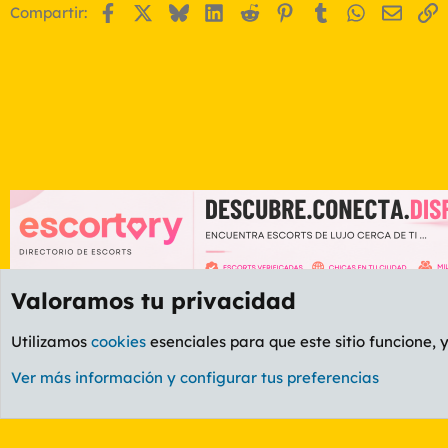
Facebook
X
Bluesky
LinkedIn
Reddit
Pinterest
Tumblr
WhatsApp
Email
E
Compartir:
Valoramos tu privacidad
Foros
GENERAL
Foro General
Utilizamos
cookies
esenciales para que este sitio funcione, 
Cookies
PL OLDSTYLE AMARILLO
Cambiar fuente
Ver más información y configurar tus preferencias