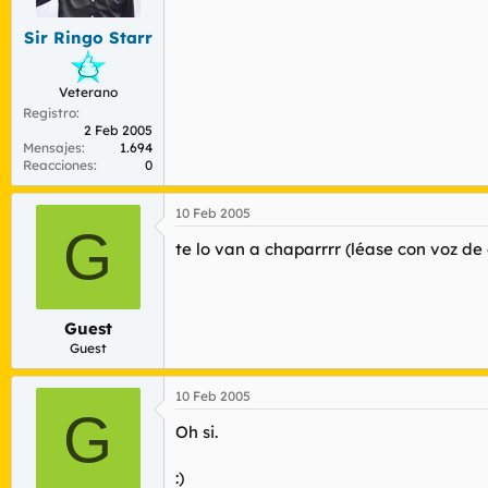
Sir Ringo Starr
Veterano
Registro
2 Feb 2005
Mensajes
1.694
Reacciones
0
10 Feb 2005
G
te lo van a chaparrrr (léase con voz de
Guest
Guest
10 Feb 2005
G
Oh si.
:)