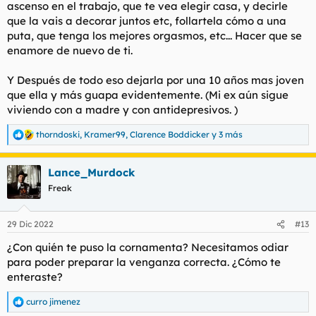
ascenso en el trabajo, que te vea elegir casa, y decirle
que la vais a decorar juntos etc, follartela cómo a una
puta, que tenga los mejores orgasmos, etc... Hacer que se
enamore de nuevo de ti.
Y Después de todo eso dejarla por una 10 años mas joven
que ella y más guapa evidentemente. (Mi ex aún sigue
viviendo con a madre y con antidepresivos. )
thorndoski
,
Kramer99
,
Clarence Boddicker
y 3 más
R
e
a
Lance_Murdock
c
c
Freak
i
o
n
29 Dic 2022
#13
e
s
¿Con quién te puso la cornamenta? Necesitamos odiar
:
para poder preparar la venganza correcta. ¿Cómo te
enteraste?
curro jimenez
R