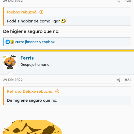
29 Dic 2022
#20
e
s
topbox rebuznó:
:
Podéis hablar de como ligar
De higiene seguro que no.
curro jimenez
y
topbox
R
e
a
Ferris
c
c
Despojo humano
i
o
n
29 Dic 2022
#21
e
s
Retraso Deluxe rebuznó:
:
De higiene seguro que no.