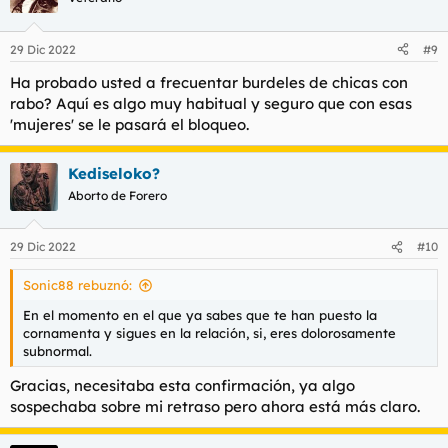
i
o
n
29 Dic 2022
#9
e
s
Ha probado usted a frecuentar burdeles de chicas con
:
rabo? Aquí es algo muy habitual y seguro que con esas
'mujeres' se le pasará el bloqueo.
Kediseloko?
Aborto de Forero
29 Dic 2022
#10
Sonic88 rebuznó:
En el momento en el que ya sabes que te han puesto la
cornamenta y sigues en la relación, si, eres dolorosamente
subnormal.
Gracias, necesitaba esta confirmación, ya algo
sospechaba sobre mi retraso pero ahora está más claro.