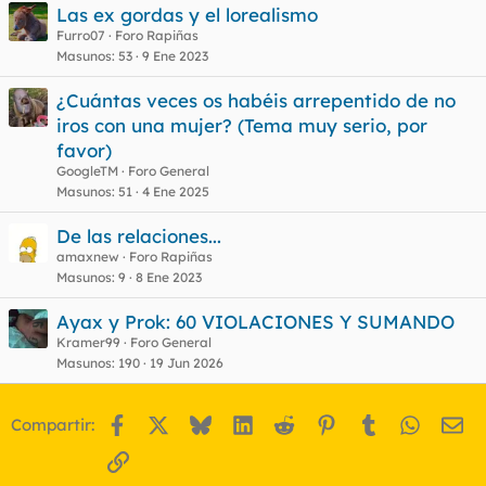
Las ex gordas y el lorealismo
Furro07
Foro Rapiñas
Masunos
53
9 Ene 2023
¿Cuántas veces os habéis arrepentido de no
iros con una mujer? (Tema muy serio, por
favor)
GoogleTM
Foro General
Masunos
51
4 Ene 2025
De las relaciones...
amaxnew
Foro Rapiñas
Masunos
9
8 Ene 2023
Ayax y Prok: 60 VIOLACIONES Y SUMANDO
Kramer99
Foro General
Masunos
190
19 Jun 2026
Facebook
X
Bluesky
LinkedIn
Reddit
Pinterest
Tumblr
WhatsA
Em
Compartir:
Enlace