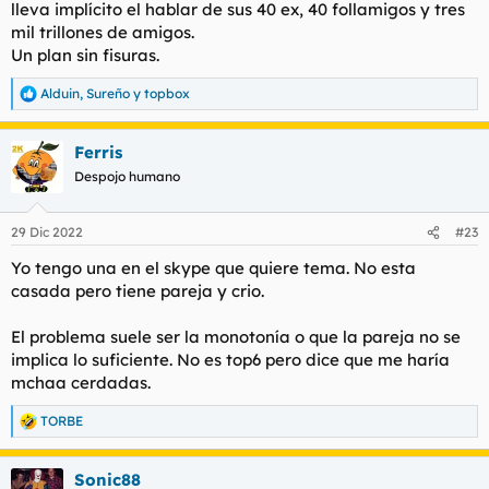
lleva implícito el hablar de sus 40 ex, 40 follamigos y tres
mil trillones de amigos.
Un plan sin fisuras.
Alduin
,
Sureño
y
topbox
R
e
a
Ferris
c
c
Despojo humano
i
o
n
29 Dic 2022
#23
e
s
Yo tengo una en el skype que quiere tema. No esta
:
casada pero tiene pareja y crio.
El problema suele ser la monotonía o que la pareja no se
implica lo suficiente. No es top6 pero dice que me haría
mchaa cerdadas.
TORBE
R
e
a
Sonic88
c