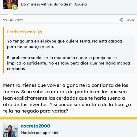
c
Don't mess with el Baño de mi Abuela
i
o
n
29 Dic 2022
#24
e
s
Ferris rebuznó:
:
Yo tengo una en el skype que quiere tema. No esta casada
pero tiene pareja y crio.
El problema suele ser la monotonía o que la pareja no se
implica lo suficiente. No es top6 pero dice que me haría mchaa
cerdadas.
Mentira, tienes que volver a ganarte la confianza de los
foreros. Si no subes capturas de pantalla en las que sea
lean explicitamente las cerdadas que te haría suena a
otro de tus inventos. Y si puede ser una foto de la tipa, ¿o
te la ha negado para variar?
cocreta2000
Maricón por oposición