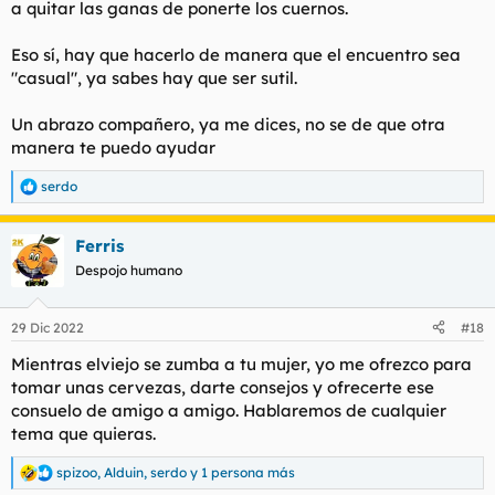
a quitar las ganas de ponerte los cuernos.
Eso sí, hay que hacerlo de manera que el encuentro sea
"casual", ya sabes hay que ser sutil.
Un abrazo compañero, ya me dices, no se de que otra
manera te puedo ayudar
serdo
R
e
a
Ferris
c
c
Despojo humano
i
o
n
29 Dic 2022
#18
e
s
Mientras elviejo se zumba a tu mujer, yo me ofrezco para
:
tomar unas cervezas, darte consejos y ofrecerte ese
consuelo de amigo a amigo. Hablaremos de cualquier
tema que quieras.
spizoo
,
Alduin
,
serdo
y 1 persona más
R