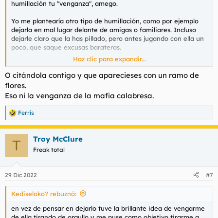
humillación tu "venganza", amego.
para ahogar mis penas.
Yo me plantearía otro tipo de humillación, como por ejemplo
Llegué donde la lumi, le pagué, empezamos con un poquito de
dejarla en mal lugar delante de amigas o familiares. Incluso
tocamientos y se puso a mamar como si no hubiera un
dejarle claro que la has pillado, pero antes jugando con ella un
mañana (la mejor mamada de mi vida la verdad) total que
poco, que saque excusas barateras.
después de 30 minutos de reventarme la polla a lametazos no
me podía correr y básicamente me había quedado sin tiempo,
Haz clic para expandir...
Por cierto, bienvenido al subforo rapiñas.
me despedí de la puta me dijo que sentía que no hubiese
O citándola contigo y que aparecieses con un ramo de
podido acabar y me deseó Voy a ver si me como un buen
flores.
pollón nuevo. Me fui a mi casa como un pringado y con 50
euros menos pensando en estos dos meses de mierda en los
Eso ni la venganza de la mafia calabresa.
que he hecho cosas de las que no estoy muy orgulloso solo
para vengarme.
Ferris
R
e
En fin, que opináis ? Soy subnormal ? Ser cornudo te vuelve
a
impotente ? Debería catar nabo por si lo mismo estoy en el
Troy McClure
c
T
lado equivocado ? Se agradecen las respuestas.
c
Freak total
i
o
n
29 Dic 2022
#7
e
s
Kediseloko? rebuznó:
:
en vez de pensar en dejarlo tuve la brillante idea de vengarme
de ella tirando de orgullo y me puse como objetivo tirarme a