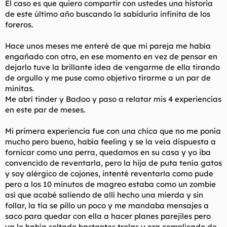
El caso es que quiero compartir con ustedes una historia
t
o
e
de este último año buscando la sabiduría infinita de los
m
foreros.
a
Hace unos meses me enteré de que mi pareja me había
engañado con otro, en ese momento en vez de pensar en
dejarlo tuve la brillante idea de vengarme de ella tirando
de orgullo y me puse como objetivo tirarme a un par de
minitas.
Me abrí tinder y Badoo y paso a relatar mis 4 experiencias
en este par de meses.
Mi primera experiencia fue con una chica que no me ponía
mucho pero bueno, había feeling y se la veía dispuesta a
fornicar como una perra, quedamos en su casa y yo iba
convencido de reventarla, pero la hija de puta tenía gatos
y soy alérgico de cojones, intenté reventarla como pude
pero a los 10 minutos de magreo estaba como un zombie
así que acabé saliendo de allí hecho una mierda y sin
follar, la tía se pillo un poco y me mandaba mensajes a
saco para quedar con ella a hacer planes parejiles pero
ya le había soltado bastantes trolas y era complicado de