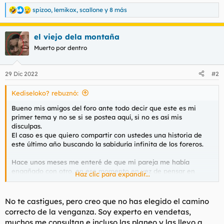
spizoo
,
lemikox
,
scallone
y 8 más
R
e
a
el viejo dela montaña
c
c
Muerto por dentro
i
o
n
29 Dic 2022
#2
e
s
Kediseloko? rebuznó:
:
Bueno mis amigos del foro ante todo decir que este es mi
primer tema y no se si se postea aquí, si no es así mis
disculpas.
El caso es que quiero compartir con ustedes una historia de
este último año buscando la sabiduría infinita de los foreros.
Hace unos meses me enteré de que mi pareja me había
engañado con otro, en ese momento en vez de pensar en
Haz clic para expandir...
dejarlo tuve la brillante idea de vengarme de ella tirando de
orgullo y me puse como objetivo tirarme a un par de minitas.
Me abrí tinder y Badoo y paso a relatar mis 4 experiencias en
No te castigues, pero creo que no has elegido el camino
este par de meses.
correcto de la venganza. Soy experto en vendetas,
muchos me consultan e incluso las planeo y las llevo a