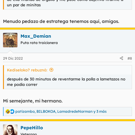
un par de minitas
Menudo pedazo de estratega tenemos aquí, amigos.
Max_Demian
Puta rata traicionera
29 Dic 2022
#8
Kediseloko? rebuznó:
después de 30 minutos de reventarme la polla a lametazos no
me podía correr
Mi semejante, mi hermano.
patizambo
,
BILBOKOA
,
LamadredeNorman
y 3 más
R
e
a
PepeHillo
c
c
Veterano