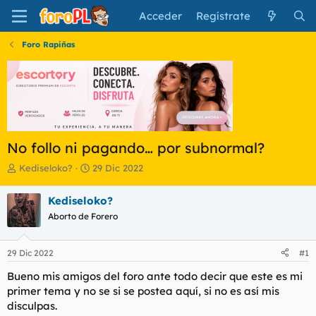
Acceder
Regístrate
Foro Rapiñas
No follo ni pagando… por subnormal?
I
F
Kediseloko?
29 Dic 2022
n
e
i
c
Kediseloko?
c
h
Aborto de Forero
i
a
a
d
d
e
29 Dic 2022
#1
o
i
r
n
Bueno mis amigos del foro ante todo decir que este es mi
d
i
primer tema y no se si se postea aquí, si no es así mis
e
c
disculpas.
l
i