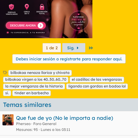
:
Último
1 de 2
Sig.
Debes iniciar sesión o registrarte para responder aquí.
E
bilbokoa nenaza llorica y chivata
t
bilbokoa virgen a los 40..50..60..70
el cadillac de las venganzas
i
la mejor venganza de la historia
ligando con gordas en badoo lol
q
sí.
tinder en barbecho
u
e
Temas similares
t
a
s
Que fue de yo (No le importa a nadie)
Pherseo
Foro General
Masunos
95
Lunes a las 03:11