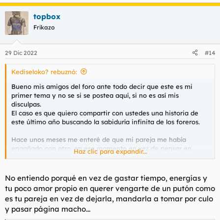
e
a
topbox
c
c
Frikazo
i
o
n
29 Dic 2022
#14
e
s
Kediseloko? rebuznó:
:
Bueno mis amigos del foro ante todo decir que este es mi
primer tema y no se si se postea aquí, si no es así mis
disculpas.
El caso es que quiero compartir con ustedes una historia de
este último año buscando la sabiduría infinita de los foreros.
Hace unos meses me enteré de que mi pareja me había
engañado con otro, en ese momento en vez de pensar en
Haz clic para expandir...
dejarlo tuve la brillante idea de vengarme de ella tirando de
orgullo y me puse como objetivo tirarme a un par de minitas.
Me abrí tinder y Badoo y paso a relatar mis 4 experiencias en
No entiendo porqué en vez de gastar tiempo, energías y
este par de meses.
tu poco amor propio en querer vengarte de un putón como
es tu pareja en vez de dejarla, mandarla a tomar por culo
Mi primera experiencia fue con una chica que no me ponía
y pasar página macho...
mucho pero bueno, había feeling y se la veía dispuesta a
fornicar como una perra, quedamos en su casa y yo iba