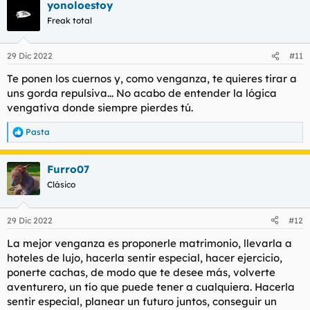
yonoloestoy
Freak total
29 Dic 2022
#11
Te ponen los cuernos y, como venganza, te quieres tirar a
uns gorda repulsiva... No acabo de entender la lógica
vengativa donde siempre pierdes tú.
Pasta
R
e
a
Furro07
c
c
Clásico
i
o
n
29 Dic 2022
#12
e
s
La mejor venganza es proponerle matrimonio, llevarla a
:
hoteles de lujo, hacerla sentir especial, hacer ejercicio,
ponerte cachas, de modo que te desee más, volverte
aventurero, un tío que puede tener a cualquiera. Hacerla
sentir especial, planear un futuro juntos, conseguir un