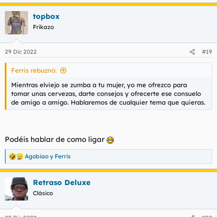
e
a
topbox
c
c
Frikazo
i
o
n
29 Dic 2022
#19
e
s
Ferris rebuznó:
:
Mientras elviejo se zumba a tu mujer, yo me ofrezco para
tomar unas cervezas, darte consejos y ofrecerte ese consuelo
de amigo a amigo. Hablaremos de cualquier tema que quieras.
Podéis hablar de como ligar
Agobiao
y
Ferris
R
e
a
Retraso Deluxe
c
c
Clásico
i
o
n