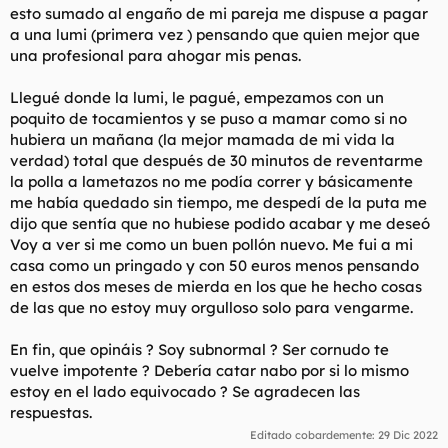
esto sumado al engaño de mi pareja me dispuse a pagar
a una lumi (primera vez ) pensando que quien mejor que
una profesional para ahogar mis penas.
Llegué donde la lumi, le pagué, empezamos con un
poquito de tocamientos y se puso a mamar como si no
hubiera un mañana (la mejor mamada de mi vida la
verdad) total que después de 30 minutos de reventarme
la polla a lametazos no me podía correr y básicamente
me había quedado sin tiempo, me despedí de la puta me
dijo que sentía que no hubiese podido acabar y me deseó
Voy a ver si me como un buen pollón nuevo. Me fui a mi
casa como un pringado y con 50 euros menos pensando
en estos dos meses de mierda en los que he hecho cosas
de las que no estoy muy orgulloso solo para vengarme.
En fin, que opináis ? Soy subnormal ? Ser cornudo te
vuelve impotente ? Debería catar nabo por si lo mismo
estoy en el lado equivocado ? Se agradecen las
respuestas.
Editado cobardemente:
29 Dic 2022