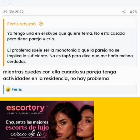
29 Dic 2022
#25
Ferris rebuznó:
Yo tengo una en el skype que quiere tema. No esta casada
pero tiene pareja y crio.
El problema suele ser la monotonía o que la pareja no se
implica lo suficiente. No es top6 pero dice que me haría mchaa
cerdadas.
mientras quedes con ella cuando su pareja tenga
actividades en la residencia, no hay problema
Ferris
R
e
a
c
c
i
o
n
e
s