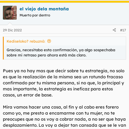
a
largué.
el viejo dela montaña
c
c
Muerto por dentro
Ya con la autoestima por el suelo de ser tan subnormal y esto
i
sumado al engaño de mi pareja me dispuse a pagar a una lumi
o
(primera vez ) pensando que quien mejor que una profesional
n
29 Dic 2022
#17
para ahogar mis penas.
e
s
Kediseloko? rebuznó:
:
Llegué donde la lumi, le pagué, empezamos con un poquito de
tocamientos y se puso a mamar como si no hubiera un
Gracias, necesitaba esta confirmación, ya algo sospechaba
mañana (la mejor mamada de mi vida la verdad) total que
sobre mi retraso pero ahora está más claro.
después de 30 minutos de reventarme la polla a lametazos no
me podía correr y básicamente me había quedado sin tiempo,
me despedí de la puta me dijo que sentía que no hubiese
Pues ya no hay mas que decir sobre tu estrategia, no solo
podido acabar y me deseó Voy a ver si me como un buen
es que la realización de la misma sea un rotundo fracaso
pollón nuevo. Me fui a mi casa como un pringado y con 50
confirmado por tu misma persona, si no que, lo principal y
euros menos pensando en estos dos meses de mierda en los
que he hecho cosas de las que no estoy muy orgulloso solo
mas importante, la estrategia es ineficaz para estos
para vengarme.
casos, un error de base.
En fin, que opináis ? Soy subnormal ? Ser cornudo te vuelve
Mira vamos hacer una cosa, al fin y al cabo eres forero
impotente ? Debería catar nabo por si lo mismo estoy en el
como yo, me presto a encamarme con tu mujer, no te
lado equivocado ? Se agradecen las respuestas.
preocupes que no os voy a cobrar nada, a no ser que haya
desplazamiento. La voy a dejar tan cansada que se le van