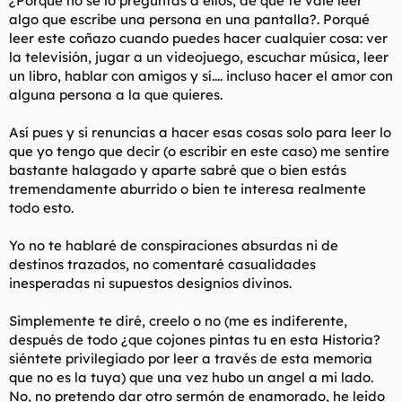
¿Porque no se lo preguntas a ellos, de que te vale leer
t
o
algo que escribe una persona en una pantalla?. Porqué
e
leer este coñazo cuando puedes hacer cualquier cosa: ver
m
a
la televisión, jugar a un videojuego, escuchar música, leer
un libro, hablar con amigos y sí.... incluso hacer el amor con
alguna persona a la que quieres.
Así pues y si renuncias a hacer esas cosas solo para leer lo
que yo tengo que decir (o escribir en este caso) me sentire
bastante halagado y aparte sabré que o bien estás
tremendamente aburrido o bien te interesa realmente
todo esto.
Yo no te hablaré de conspiraciones absurdas ni de
destinos trazados, no comentaré casualidades
inesperadas ni supuestos designios divinos.
Simplemente te diré, creelo o no (me es indiferente,
después de todo ¿que cojones pintas tu en esta Historia?
siéntete privilegiado por leer a través de esta memoria
que no es la tuya) que una vez hubo un angel a mi lado.
No, no pretendo dar otro sermón de enamorado, he leido