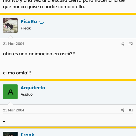
motivo y a la vez una excusa cierta para hacerlo: la de
que nunca quise a nadie como a ella.
PicaRa ·_.
Freak
21 Mar 2004
#2
otia es una animacion en ascii??
ci mo omla!!!
Arquitecto
A
Asiduo
21 Mar 2004
#3
..
Frank