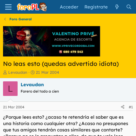
Acceder
Regístrate
Foro General
No leas esto (quedas advertido idiota)
I
F
Levaudan
21 Mar 2004
n
e
i
c
Levaudan
L
c
h
Forero del todo a cien
i
a
a
d
d
e
21 Mar 2004
#1
o
i
r
n
¿Porque lees esto? ¿acaso te retendría el saber que es
d
i
una historia como cualquier otra? ¿Acaso no presupones
e
c
que tus amigos tendrán cosas similares que contarte?
l
i