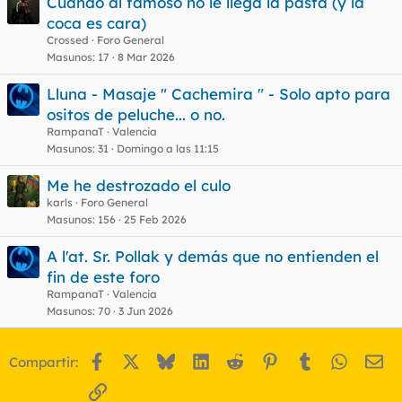
Cuando al famoso no le llega la pasta (y la
coca es cara)
Crossed
Foro General
Masunos
17
8 Mar 2026
Lluna - Masaje " Cachemira " - Solo apto para
ositos de peluche... o no.
RampanaT
Valencia
Masunos
31
Domingo a las 11:15
Me he destrozado el culo
karls
Foro General
Masunos
156
25 Feb 2026
A l'at. Sr. Pollak y demás que no entienden el
fin de este foro
RampanaT
Valencia
Masunos
70
3 Jun 2026
Facebook
X
Bluesky
LinkedIn
Reddit
Pinterest
Tumblr
WhatsA
Em
Compartir:
Enlace