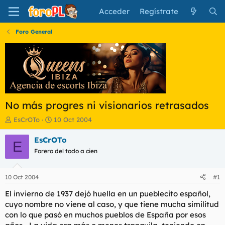
Acceder
Regístrate
Foro General
No más progres ni visionarios retrasados
I
F
EsCrOTo
10 Oct 2004
n
e
i
c
EsCrOTo
E
c
h
Forero del todo a cien
i
a
a
d
d
e
10 Oct 2004
#1
o
i
r
n
El invierno de 1937 dejó huella en un pueblecito español,
d
i
cuyo nombre no viene al caso, y que tiene mucha similitud
e
c
con lo que pasó en muchos pueblos de España por esos
l
i