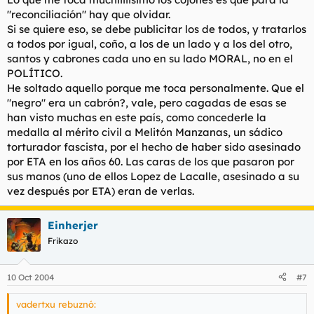
PD. Guardate de los copypastes, puedes hacer el mismo
"reconciliación" hay que olvidar.
ridiculo que Pio Moa.
Que uno sea un cabrón no hace que el otro sean un santo. No
Si se quiere eso, se debe publicitar los de todos, y tratarlos
caigas en el mismo argumento de siempre que ya resulta
a todos por igual, coño, a los de un lado y a los del otro,
cansino, además huele.
santos y cabrones cada uno en su lado MORAL, no en el
POLÍTICO.
He soltado aquello porque me toca personalmente. Que el
"negro" era un cabrón?, vale, pero cagadas de esas se
han visto muchas en este país, como concederle la
medalla al mérito civil a Melitón Manzanas, un sádico
torturador fascista, por el hecho de haber sido asesinado
por ETA en los años 60. Las caras de los que pasaron por
sus manos (uno de ellos Lopez de Lacalle, asesinado a su
vez después por ETA) eran de verlas.
Einherjer
Frikazo
10 Oct 2004
#7
vadertxu rebuznó: