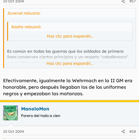
10 Oct 2004
#17
Juvenal rebuznó:
Azaña rebuznó:
Paz, piedad y perdón
Haz clic para expandir...
Es común en todas las guerras que los soldados de primera
línea conserven ciertos principios y un respeto "caballeresco"
por el adversario. Los hijos de putas suelen ocultarse en la
Haz clic para expandir...
retaguardia y suelen rendirse sin pegar un tiro. Como muestra,
Astiz en las Malvinas.
Efectivamente, igualmente la Wehrmach en la II GM era
honorable, pero después llegaban los de los uniformes
negros y empezaban las matanzas.
ManoloMon
Forero del todo a cien
10 Oct 2004
#18