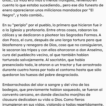
años… La vida era más o menos tranquila, teniendo en
t
o
cuenta lo que estaba sucediendo… pero ese día funesto de
e
enero aparecieron unos milicianos mandados por “El
m
a
Negro”, y todo cambió…
En su “periplo” por el pueblo, lo primero que hicieron fue ir
a la Iglesia y profanarla. Entre otras cosas, robaron los
cálices y se dedicaron a pisotear las Sagradas Formas. A
don Paco, el cura, después de una larga tortura para que
blasfemara y renegara de Dios, cosa que no consiguieron,
le sacaron las tripas y con ellas ahorcaron a don Anselmo,
cura del pueblecito vecino, al que también habían
torturado salvajemente. Al sacristán, que había
presenciado todo, le ataron a un tractor y fue arrastrado
durante cuatro horas por todo el contorno hasta que sólo
quedaron los huesos del pobre desgraciado.
Emborrachados del olor a sangre y del vino de las
bodegas, que previamente habían saqueado, se fueron al
convento cercano, en donde dieciocho monjitas de
clausura dedicaban su vida a Dios. Como fieras
irrumpieron en sus vidas, violando a todas repetidamente,