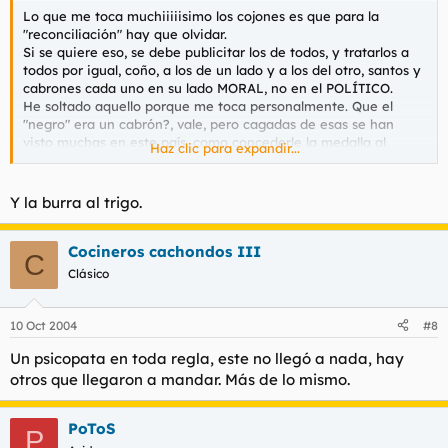
Lo que me toca muchiiiiisimo los cojones es que para la
"reconciliación" hay que olvidar.
Si se quiere eso, se debe publicitar los de todos, y tratarlos a
todos por igual, coño, a los de un lado y a los del otro, santos y
cabrones cada uno en su lado MORAL, no en el POLÍTICO.
He soltado aquello porque me toca personalmente. Que el
"negro" era un cabrón?, vale, pero cagadas de esas se han
visto muchas en este país, como concederle la medalla al
Haz clic para expandir...
mérito civil a Melitón Manzanas, un sádico torturador fascista,
por el hecho de haber sido asesinado por ETA en los años 60.
Las caras de los que pasaron por sus manos (uno de ellos
Y la burra al trigo.
Lopez de Lacalle, asesinado a su vez después por ETA) eran de
verlas.
Cocineros cachondos III
C
Clásico
10 Oct 2004
#8
Un psicopata en toda regla, este no llegó a nada, hay
otros que llegaron a mandar. Más de lo mismo.
PoToS
P