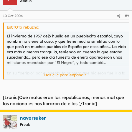
Asiduo
10 Oct 2004
#9
EsCrOTo rebuznó:
El invierno de 1937 dejó huella en un pueblecito español, cuyo
nombre no viene al caso, y que tiene mucha similitud con lo
que pasó en muchos pueblos de España por esos años… La vida
era más o menos tranquila, teniendo en cuenta lo que estaba
sucediendo… pero ese día funesto de enero aparecieron unos
milicianos mandados por “El Negro”, y todo cambió…
En su “periplo” por el pueblo, lo primero que hicieron fue ir a la
Haz clic para expandir...
Iglesia y profanarla. Entre otras cosas, robaron los cálices y se
dedicaron a pisotear las Sagradas Formas. A don Paco, el cura,
después de una larga tortura para que blasfemara y renegara
de Dios, cosa que no consiguieron, le sacaron las tripas y con
[Ironic]Que malos eran los republicanos, menos mal que
ellas ahorcaron a don Anselmo, cura del pueblecito vecino, al
los nacionales nos libraron de ellos.[/Ironic]
que también habían torturado salvajemente. Al sacristán, que
había presenciado todo, le ataron a un tractor y fue arrastrado
durante cuatro horas por todo el contorno hasta que sólo
navorsuker
quedaron los huesos del pobre desgraciado.
Freak
Emborrachados del olor a sangre y del vino de las bodegas,