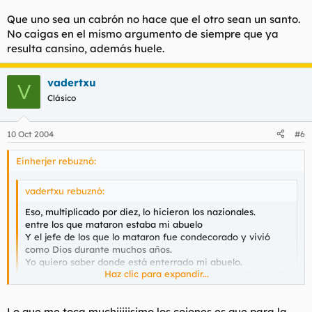
PD. Guardate de los copypastes, puedes hacer el mismo
ridiculo que Pio Moa.
Que uno sea un cabrón no hace que el otro sean un santo.
No caigas en el mismo argumento de siempre que ya
resulta cansino, además huele.
vadertxu
V
Clásico
10 Oct 2004
#6
Einherjer rebuznó:
vadertxu rebuznó:
Eso, multiplicado por diez, lo hicieron los nazionales.
entre los que mataron estaba mi abuelo
Y el jefe de los que lo mataron fue condecorado y vivió
como Dios durante muchos años.
Yo quiero saber donde está enterrado mi abuelo.
Haz clic para expandir...
Hasta que lo sepa, el único consuelo que me queda es ir de
vez en cuando al cementerio y mearme en la tumba de su
asesino, cosa que hago con sumo gusto.
Haz clic para expandir...
Lo que me toca muchiiiiisimo los cojones es que para la