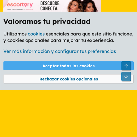
Valoramos tu privacidad
Utilizamos
cookies
esenciales para que este sitio funcione,
y cookies opcionales para mejorar tu experiencia.
Foro General
Ver más información y configurar tus preferencias
Cookies
PL OLDSTYLE AMARILLO
Cambiar fuente
Español (ES)
Arri
Aceptar todas las cookies
Contáctanos
Términos y reglas
Política de privacidad
Ayuda
R
Pie
S
Rechazar cookies opcionales
S
®
Community platform by XenForo
© 2010-2026 XenForo Ltd.