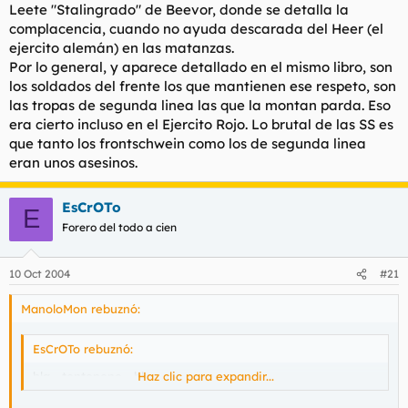
Leete "Stalingrado" de Beevor, donde se detalla la
ocultarse en la retaguardia y suelen rendirse sin pegar un
complacencia, cuando no ayuda descarada del Heer (el
tiro. Como muestra, Astiz en las Malvinas.
Efectivamente, igualmente la Wehrmach en la II GM era
ejercito alemán) en las matanzas.
honorable, pero después llegaban los de los uniformes negros y
Por lo general, y aparece detallado en el mismo libro, son
empezaban las matanzas.
los soldados del frente los que mantienen ese respeto, son
las tropas de segunda linea las que la montan parda. Eso
era cierto incluso en el Ejercito Rojo. Lo brutal de las SS es
que tanto los frontschwein como los de segunda linea
eran unos asesinos.
EsCrOTo
E
Forero del todo a cien
10 Oct 2004
#21
ManoloMon rebuznó:
EsCrOTo rebuznó:
bla... tontopene... bla...
Haz clic para expandir...