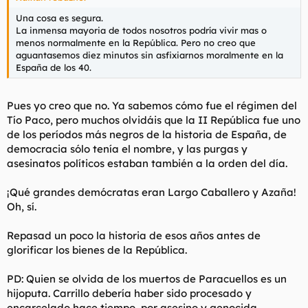
Una cosa es segura.
Por último a Ángel, un chico católico de dieciocho años,
La inmensa mayoria de todos nosotros podría vivir mas o
después de intentar que renegara de sus principios, le someten
menos normalmente en la República. Pero no creo que
a una espantosa tortura, cortándole las orejas, la nariz, los
aguantasemos diez minutos sin asfixiarnos moralmente en la
dedos de las manos y pies, la lengua… Le sacan los ojos, y le
España de los 40.
parten los brazos y las piernas para dejarle luego en mitad del
campo agonizando al sol durante horas…
Pues yo creo que no. Ya sabemos cómo fue el régimen del
Todas las noches dan “el parte” a su jefe “El Negro”, al que le
Tío Paco, pero muchos olvidáis que la II República fue uno
gusta sentarse en medio de la plaza del pueblo, donde arde
una gran hoguera que avivan con “menudencias” recogidas de
de los períodos más negros de la historia de España, de
la Iglesia, del Convento, del Ayuntamiento y de casas
democracia sólo tenía el nombre, y las purgas y
particulares: más de 10.000 libros, muebles, cuadros de gran
asesinatos políticos estaban también a la orden del día.
valor y otras obras de arte, como un archivo precioso del siglo
XII, que se guardaba en la parroquia, se queman para regocijo
¡Qué grandes demócratas eran Largo Caballero y Azaña!
de estos héroes de la libertad.
Oh, sí.
Al cabo de un mes, los nacionales toman el pueblo. El grupo del
“Negro” se rinde sin tampoco en este caso disparar ni una
Repasad un poco la historia de esos años antes de
bala. Pero alguien del pueblo, algún chivato sin duda, cuenta
glorificar los bienes de la República.
las atrocidades de los milicianos…
PD: Quien se olvida de los muertos de Paracuellos es un
“El Negro” y sus secuaces son juzgados y fusilados por sus
hijoputa. Carrillo debería haber sido procesado y
heroicas acciones…
encarcelado hace tiempo, por asesino y genocida.