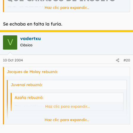
ES ESTE!!
Haz clic para expandir...
Se echaba en falta la furia.
vadertxu
V
Clásico
10 Oct 2004
#20
Jacques de Molay rebuznó:
Juvenal rebuznó:
Azaña rebuznó:
Paz, piedad y perdón
Haz clic para expandir...
Haz clic para expandir...
Es común en todas las guerras que los soldados de primera
línea conserven ciertos principios y un respeto
"caballeresco" por el adversario. Los hijos de putas suelen
Haz clic para expandir...