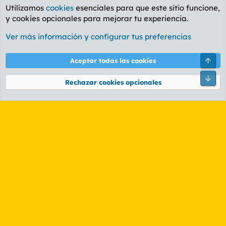
Utilizamos
cookies
esenciales para que este sitio funcione,
y cookies opcionales para mejorar tu experiencia.
Foro General
Ver más información y configurar tus preferencias
Cookies
PL OLDSTYLE AMARILLO
Cambiar fuente
Español (ES)
Arri
Aceptar todas las cookies
Contáctanos
Términos y reglas
Política de privacidad
Ayuda
R
Pie
S
Rechazar cookies opcionales
S
®
Community platform by XenForo
© 2010-2026 XenForo Ltd.