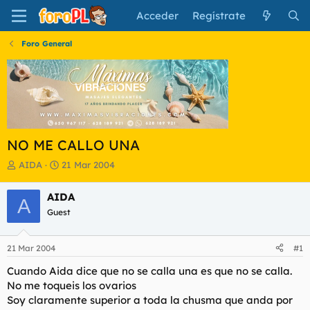
Acceder
Regístrate
Foro General
NO ME CALLO UNA
I
F
AIDA
21 Mar 2004
n
e
i
c
AIDA
A
c
h
Guest
i
a
a
d
d
e
21 Mar 2004
#1
o
i
r
n
Cuando Aida dice que no se calla una es que no se calla.
d
i
No me toqueis los ovarios
e
c
Soy claramente superior a toda la chusma que anda por
l
i