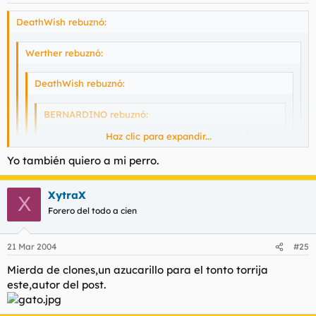
DeathWish rebuznó:
Werther rebuznó:
DeathWish rebuznó:
BERNARDINO rebuznó:
Aparte de ser repetitivos, ya se les estan acabando
Haz clic para expandir...
las ideas a estos clonadores, inventate otra cosa.
Haz clic para expandir...
Yo también quiero a mi perro.
Haz clic para expandir...
paquirrin, pq quitaste las fotos?
XytraX
te veo triste, compañero
Haz clic para expandir...
X
no creo, paquirrin aquí es un tipo querido
Forero del todo a cien
Es porque gente del foro le ha llamado sudaca.
21 Mar 2004
#25
Mierda de clones,un azucarillo para el tonto torrija
este,autor del post.