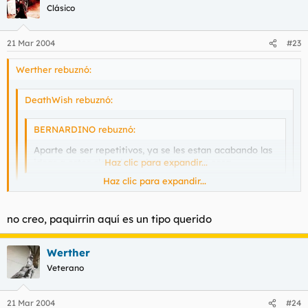
Clásico
21 Mar 2004
#23
Werther rebuznó:
DeathWish rebuznó:
BERNARDINO rebuznó:
Aparte de ser repetitivos, ya se les estan acabando las
ideas a estos clonadores, inventate otra cosa.
Haz clic para expandir...
Haz clic para expandir...
paquirrin, pq quitaste las fotos?
te veo triste, compañero
Haz clic para expandir...
no creo, paquirrin aquí es un tipo querido
Es porque gente del foro le ha llamado sudaca.
Werther
Veterano
21 Mar 2004
#24