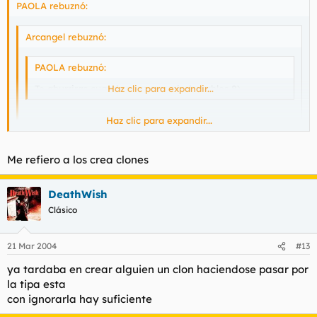
PAOLA rebuznó:
Arcangel rebuznó:
PAOLA rebuznó:
Te aburriras cuando veas q son indomables 8)
Haz clic para expandir...
Haz clic para expandir...
Son gente con tiempo libre por lo que se ve, afortunados
ellos.
Haz clic para expandir...
Me refiero a los crea clones
Mande..? :?
DeathWish
Clásico
21 Mar 2004
#13
ya tardaba en crear alguien un clon haciendose pasar por
la tipa esta
con ignorarla hay suficiente