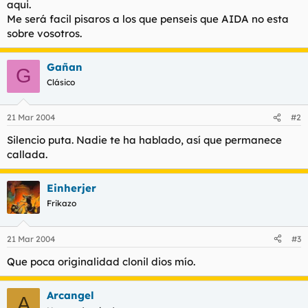
aqui.
t
o
e
Me será facil pisaros a los que penseis que AIDA no esta
m
sobre vosotros.
a
Gañan
G
Clásico
21 Mar 2004
#2
Silencio puta. Nadie te ha hablado, así que permanece
callada.
Einherjer
Frikazo
21 Mar 2004
#3
Que poca originalidad clonil dios mío.
Arcangel
A