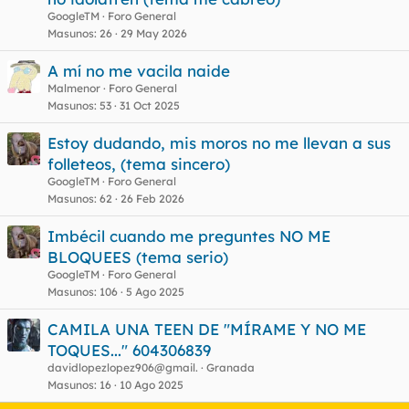
GoogleTM
Foro General
Masunos
26
29 May 2026
A mí no me vacila naide
Malmenor
Foro General
Masunos
53
31 Oct 2025
Estoy dudando, mis moros no me llevan a sus
folleteos, (tema sincero)
GoogleTM
Foro General
Masunos
62
26 Feb 2026
Imbécil cuando me preguntes NO ME
BLOQUEES (tema serio)
GoogleTM
Foro General
Masunos
106
5 Ago 2025
CAMILA UNA TEEN DE "MÍRAME Y NO ME
TOQUES..." 604306839
davidlopezlopez906@gmail.
Granada
Masunos
16
10 Ago 2025