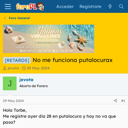
Acceder
Regístrate
Foro General
No me funciona putalocurax
[RETARDS]
I
F
jevota
29 May 2004
n
e
i
c
jevota
J
c
h
Aborto de Forero
i
a
a
d
d
e
29 May 2004
#1
o
i
r
n
Hola Torbe,
d
i
Me registre ayer dia 28 en putalocura y hoy no va que
e
c
pasa?
l
i