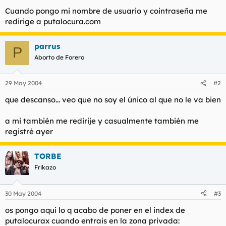
t
o
Cuando pongo mi nombre de usuario y cointraseña me
e
redirige a putalocura.com
m
a
parrus
P
Aborto de Forero
29 May 2004
#2
que descanso... veo que no soy el único al que no le va bien
a mi también me redirije y casualmente también me
registré ayer
TORBE
Frikazo
30 May 2004
#3
os pongo aqui lo q acabo de poner en el index de
putalocurax cuando entrais en la zona privada: