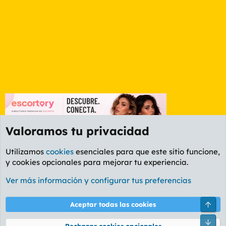
Valoramos tu privacidad
Utilizamos
cookies
esenciales para que este sitio funcione,
y cookies opcionales para mejorar tu experiencia.
Foro General
Ver más información y configurar tus preferencias
Cookies
PL OLDSTYLE AMARILLO
Cambiar fuente
Español (ES)
Arri
Aceptar todas las cookies
Contáctanos
Términos y reglas
Política de privacidad
Ayuda
R
Pie
S
Rechazar cookies opcionales