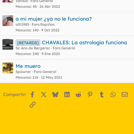
Venisio
Foro General
Masunos
45
26 Abr 2022
a mi mujer ¿ya no le funciona?
alfi1983
Foro Rapiñas
Masunos
140
9 Oct 2022
CHAVALES: La astrología funciona
[RETARDS]
Sir Ano de Bergerac
Foro General
Masunos
240
9 Ene 2023
Me muero
Spawner
Foro General
Masunos
116
12 May 2021
Facebook
X
Bluesky
LinkedIn
Reddit
Pinterest
Tumblr
WhatsA
Em
Compartir:
Enlace