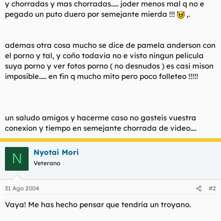
y chorradas y mas chorradas..... joder menos mal q no e
l
i
pegado un puto duero por semejante mierda !!!
,.
t
o
e
m
a
ademas otra cosa mucho se dice de pamela anderson con
el porno y tal, y coño todavia no e visto ningun pelicula
suya porno y ver fotos porno ( no desnudos ) es casi mison
imposible..... en fin q mucho mito pero poco folleteo !!!!!
un saludo amigos y hacerme caso no gasteis vuestra
conexion y tiempo en semejante chorrada de video....
Nyotai Mori
N
Veterano
31 Ago 2004
#2
Vaya! Me has hecho pensar que tendría un troyano.