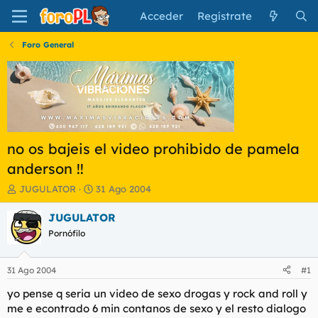
Acceder
Regístrate
Foro General
no os bajeis el video prohibido de pamela
anderson !!
I
F
JUGULATOR
31 Ago 2004
n
e
i
c
JUGULATOR
c
h
Pornófilo
i
a
a
d
d
e
31 Ago 2004
#1
o
i
r
n
yo pense q seria un video de sexo drogas y rock and roll y
d
i
me e econtrado 6 min contanos de sexo y el resto dialogo
e
c