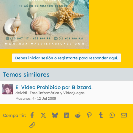
Debes iniciar sesión o registrarte para responder aquí.
Temas similares
El Video Prohibido por Blizzard!
deividi
Foro Informática y Videojuegos
Masunos
4
12 Jul 2005
Facebook
X
Bluesky
LinkedIn
Reddit
Pinterest
Tumblr
WhatsA
Em
Compartir:
Enlace