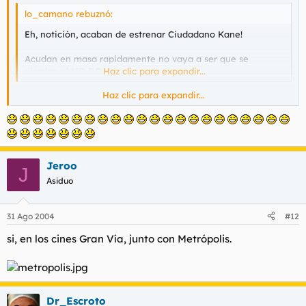
lo_camano rebuznó:
Eh, notición, acaban de estrenar Ciudadano Kane!
Acudan en masa rapidamente no vaya a ser que se
pierdan el NO-DO
Haz clic para expandir...
Haz clic para expandir...
Entonces, ¿"El maquinista de la general" ya no está en
cartelera?
Jeroo
J
Asiduo
31 Ago 2004
#12
si, en los cines Gran Vía, junto con Metrópolis.
Dr_Escroto