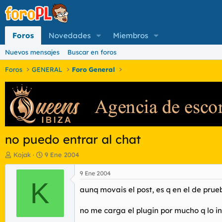
Foros
Novedades
Miembros
Nuevos mensajes
Buscar en foros
Foros
GENERAL
Foro General
no puedo entrar al chat
I
F
Kojak
9 Ene 2004
n
e
i
c
9 Ene 2004
c
K
h
aunq movais el post, es q en el de prue
i
a
a
d
d
e
no me carga el plugin por mucho q lo i
o
i