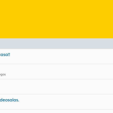
asa!!
egos
deosalas.