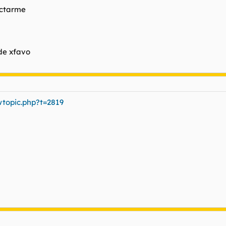
ectarme
de xfavo
wtopic.php?t=2819