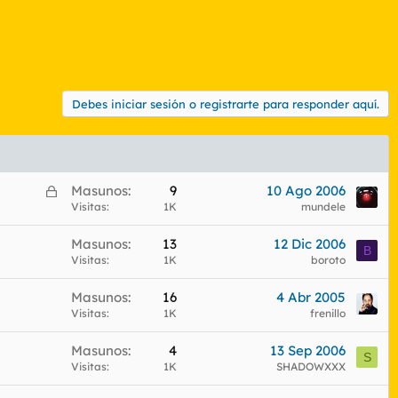
Debes iniciar sesión o registrarte para responder aquí.
C
Masunos
9
10 Ago 2006
e
Visitas
1K
mundele
r
Masunos
13
12 Dic 2006
r
B
Visitas
1K
boroto
a
d
Masunos
16
4 Abr 2005
o
Visitas
1K
frenillo
Masunos
4
13 Sep 2006
S
Visitas
1K
SHADOWXXX