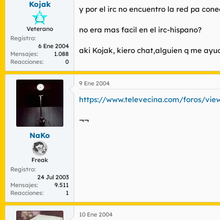
Kojak
r
n
y por el irc no encuentro la red pa con
d
i
e
c
Veterano
no era mas facil en el irc-hispano?
l
i
Registro
t
o
6 Ene 2004
e
aki Kojak, kiero chat,alguien q me ayu
Mensajes
1.088
m
Reacciones
0
a
9 Ene 2004
https://www.televecina.com/foros/vie
¬¬
NaKo
Freak
Registro
24 Jul 2003
Mensajes
9.511
Reacciones
1
10 Ene 2004