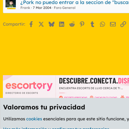
¿Pork no puedo entrar a la seccion de "busca
Frank
7 Mar 2004
Foro General
Facebook
X
Bluesky
LinkedIn
Reddit
Pinterest
Tumblr
WhatsApp
Email
E
Compartir:
Valoramos tu privacidad
Foros
GENERAL
Foro General
Utilizamos
cookies
esenciales para que este sitio funcione, 
Cookies
PL OLDSTYLE AMARILLO
Cambiar fuente