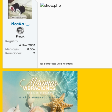
PicaRa ·_.
Freak
Registro
4 Nov 2003
Mensajes
8.006
Reacciones
2
los borrafosss unca mientenn