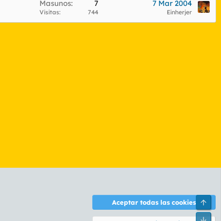
Masunos
7
7 Mar 2004
Visitas
744
Einherjer
Arri
Aceptar todas las cookies
ontáctanos
Términos y reglas
Política de privacidad
Ayuda
R
Pie