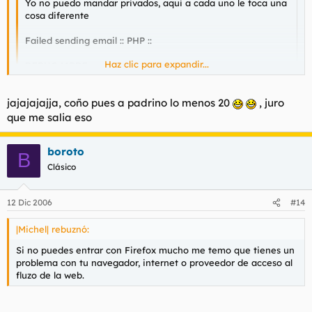
Yo no puedo mandar privados, aqui a cada uno le toca una
cosa diferente
Failed sending email :: PHP ::
Haz clic para expandir...
DEBUG MODE
Line : 234
Haz clic para expandir...
jajajajajja, coño pues a padrino lo menos 20
, juro
File : emailer.php
que me salia eso
Me han llegado 4 MP's tuyos en un minuto
boroto
B
Clásico
12 Dic 2006
#14
|Michel| rebuznó:
Si no puedes entrar con Firefox mucho me temo que tienes un
problema con tu navegador, internet o proveedor de acceso al
fluzo de la web.