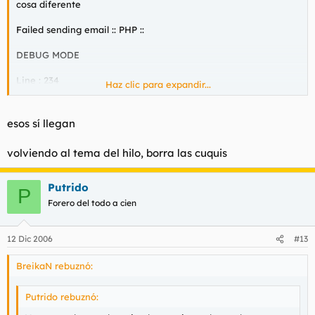
cosa diferente
Failed sending email :: PHP ::
DEBUG MODE
Line : 234
Haz clic para expandir...
File : emailer.php
esos sí llegan
volviendo al tema del hilo, borra las cuquis
Putrido
P
Forero del todo a cien
12 Dic 2006
#13
BreikaN rebuznó:
Putrido rebuznó: