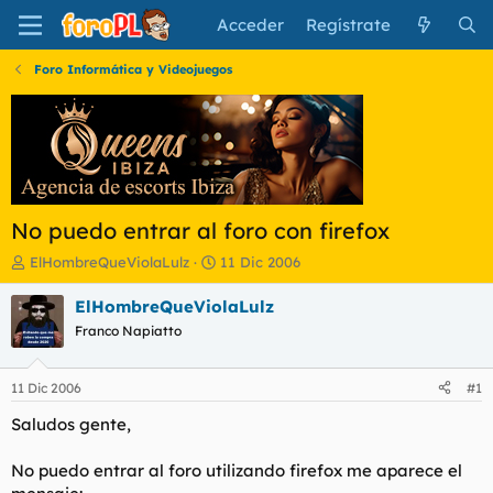
Acceder
Regístrate
Foro Informática y Videojuegos
No puedo entrar al foro con firefox
I
F
ElHombreQueViolaLulz
11 Dic 2006
n
e
i
c
ElHombreQueViolaLulz
c
h
Franco Napiatto
i
a
a
d
d
e
11 Dic 2006
#1
o
i
r
n
Saludos gente,
d
i
e
c
No puedo entrar al foro utilizando firefox me aparece el
l
i