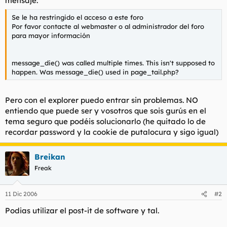
mensaje:
t
o
e
Se le ha restringido el acceso a este foro
m
Por favor contacte al webmaster o al administrador del foro
a
para mayor información
message_die() was called multiple times. This isn't supposed to
happen. Was message_die() used in page_tail.php?
Pero con el explorer puedo entrar sin problemas. NO
entiendo que puede ser y vosotros que sois gurús en el
tema seguro que podéis solucionarlo (he quitado lo de
recordar password y la cookie de putalocura y sigo igual)
Breikan
Freak
11 Dic 2006
#2
Podias utilizar el post-it de software y tal.