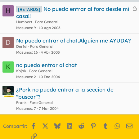
No puedo entrar al foro desde mi
[RETARDS]
H
e
casa!!
r
Humbert
Foro General
r
Masunos
9
10 Ago 2006
No puedo entrar al chat.Alguien me AYUDA?
D
Derfel
Foro General
o
Masunos
16
4 Abr 2005
no puedo entrar al chat
K
Kojak
Foro General
Masunos
2
10 Ene 2004
¿Pork no puedo entrar a la seccion de
"buscar"?
Frank
Foro General
Masunos
7
7 Mar 2004
Facebook
X
Bluesky
LinkedIn
Reddit
Pinterest
Tumblr
WhatsA
Em
Compartir:
Enlace