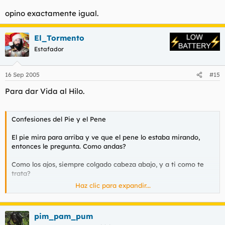
opino exactamente igual.
El_Tormento
Estafador
16 Sep 2005
#15
Para dar Vida al Hilo.
Confesiones del Pie y el Pene
El pie mira para arriba y ve que el pene lo estaba mirando,
entonces le pregunta. Como andas?
Como los ajos, siempre colgado cabeza abajo, y a ti como te
trata?
Haz clic para expandir...
Excelente, fíjate que por las mañanas para que no toque el frío
me pone unas chancletas, se mete a bañar me lava muy bien
entre todos mis deditos, después me seca muy bien, me pone
pim_pam_pum
mi talquito, luego el calcetin y el zapato.