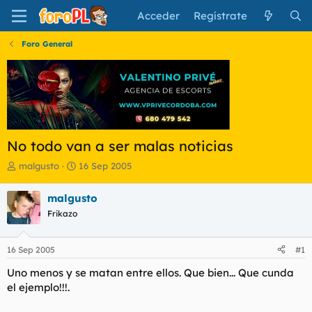
Acceder
Regístrate
Foro General
No todo van a ser malas noticias
I
F
malgusto
16 Sep 2005
n
e
i
c
malgusto
c
h
Frikazo
i
a
a
d
d
e
16 Sep 2005
#1
o
i
r
n
Uno menos y se matan entre ellos. Que bien... Que cunda
d
i
el ejemplo!!!.
e
c
l
i