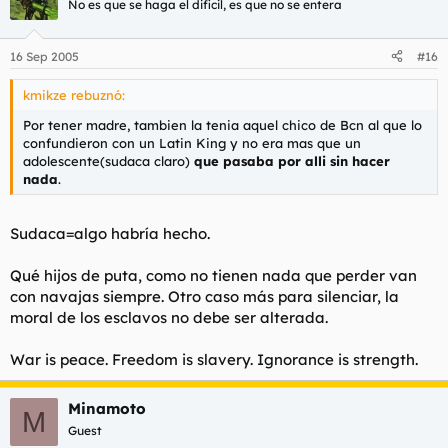
No es que se haga el dificil, es que no se entera
Luego nos vamos a caminar todo el día, por la noche; que todo
me duele, me mete en agüita caliente, me da un masajito con
16 Sep 2005
#16
crema, y me deja descansar durante toda la noche.
-¿Y a ti como te trata?
kmikze rebuznó:
Por tener madre, tambien la tenia aquel chico de Bcn al que lo
-¿A ti te hace todo eso? ¡¡¡conmigo es un hijo de puta¡¡¡. Te
confundieron con un Latin King y no era mas que un
cuento:
adolescente(sudaca claro)
que pasaba por alli sin hacer
nada
.
Por las mañanas me toquetea varias veces y me dice:
"Vale hermano, para ya"
Sudaca=algo habría hecho.
Luego me mete todo tranquilo en el calzoncillo y ando con un
Qué hijos de puta, como no tienen nada que perder van
dolor de cabeza todo el día. ¡Ah¡, pero eso sí, por la noche
quiere que esté bien firme, pero lo peor de todo, es cada vez
con navajas siempre. Otro caso más para silenciar, la
que vamos a la cueva, no sabes como jode su indecisión¡¡
moral de los esclavos no debe ser alterada.
¿Que cueva? ¿Que indecisión?
War is peace. Freedom is slavery. Ignorance is strength.
-¡¡Hombre¡¡. Si entro en la cueva, donde apenas quepo, me
mete, me saca, me mete, me saca, me mete...
Minamoto
M
-¿Y entonces que pasa?
Guest