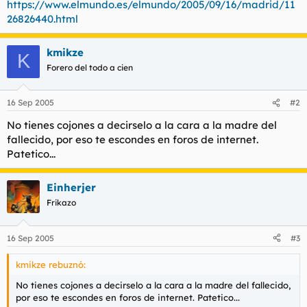
https://www.elmundo.es/elmundo/2005/09/16/madrid/11
t
o
e
26826440.html
m
a
kmikze
K
Forero del todo a cien
16 Sep 2005
#2
No tienes cojones a decirselo a la cara a la madre del
fallecido, por eso te escondes en foros de internet.
Patetico...
Einherjer
Frikazo
16 Sep 2005
#3
kmikze rebuznó:
No tienes cojones a decirselo a la cara a la madre del fallecido,
por eso te escondes en foros de internet. Patetico...