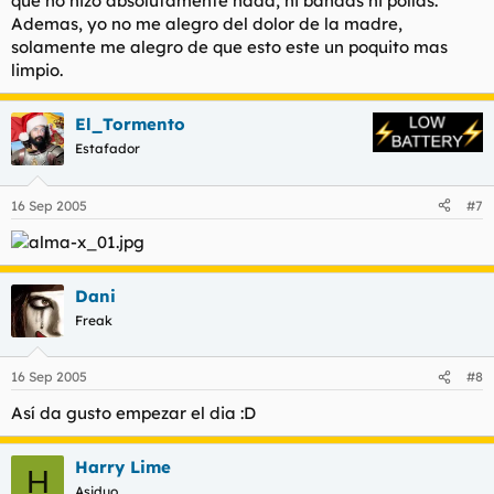
que no hizo absolutamente nada, ni bandas ni pollas.
Ademas, yo no me alegro del dolor de la madre,
solamente me alegro de que esto este un poquito mas
limpio.
El_Tormento
Estafador
16 Sep 2005
#7
Dani
Freak
16 Sep 2005
#8
Así da gusto empezar el dia :D
Harry Lime
H
Asiduo