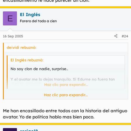
encasillamiento te hace parecer un clon.
El Inglés
E
Forero del todo a cien
16 Sep 2005
#24
deividi rebuznó:
El Inglés rebuznó:
No soy clon de nadie, surprise..
Y el avatar me lo dejas tranquilo. Si Edurne no fuera tan
puta la recortaria mejor.
Haz clic para expandir...
Haz clic para expandir...
Ok te creo pero hay mas cosas que hablar en este foro ademas
de temas politico economico globalizadores, ese
encasillamiento te hace parecer un clon.
Me han encasillado entre todos con la historia del antiguo
avatar. Yo de politica hablo mas bien poco.