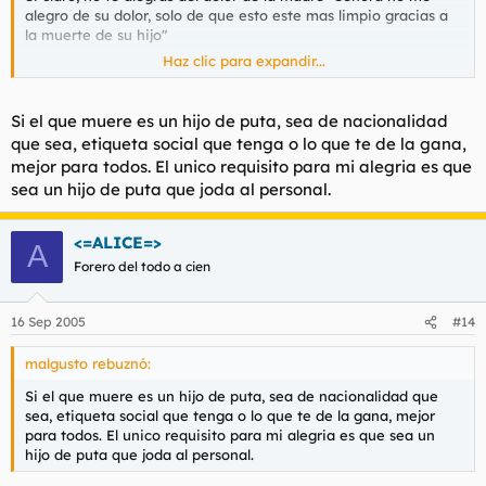
alegro de su dolor, solo de que esto este mas limpio gracias a
la muerte de su hijo"
Haz clic para expandir...
Por esa regla de 3 cada vez que muera un Anarka o un Nazi en
algunas de sus peleas estaras contento no?
Si el que muere es un hijo de puta, sea de nacionalidad
que sea, etiqueta social que tenga o lo que te de la gana,
mejor para todos. El unico requisito para mi alegria es que
sea un hijo de puta que joda al personal.
<=ALICE=>
A
Forero del todo a cien
16 Sep 2005
#14
malgusto rebuznó:
Si el que muere es un hijo de puta, sea de nacionalidad que
sea, etiqueta social que tenga o lo que te de la gana, mejor
para todos. El unico requisito para mi alegria es que sea un
hijo de puta que joda al personal.