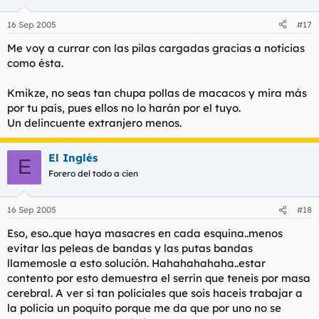
-¡¡Joder, ¿Que quieres que pase? me MAREO, VOMITO y me
DESMAYO¡¡¡
16 Sep 2005
#17
Me voy a currar con las pilas cargadas gracias a noticias
como ésta.
Kmikze, no seas tan chupa pollas de macacos y mira más
por tu país, pues ellos no lo harán por el tuyo.
Un delincuente extranjero menos.
El Inglés
E
Forero del todo a cien
16 Sep 2005
#18
Eso, eso..que haya masacres en cada esquina..menos
evitar las peleas de bandas y las putas bandas
llamemosle a esto solución. Hahahahahaha..estar
contento por esto demuestra el serrín que teneis por masa
cerebral. A ver si tan policiales que sois haceis trabajar a
la policia un poquito porque me da que por uno no se