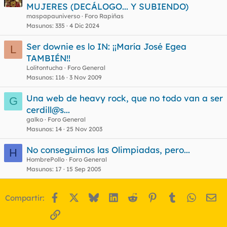
MUJERES (DECÁLOGO... Y SUBIENDO)
maspapauniverso
Foro Rapiñas
Masunos
335
4 Dic 2024
Ser downie es lo IN: ¡¡María José Egea
L
TAMBIÉN!!
Lolitontucha
Foro General
Masunos
116
3 Nov 2009
Una web de heavy rock, que no todo van a ser
G
cerdill@s...
galko
Foro General
Masunos
14
25 Nov 2003
No conseguimos las Olimpiadas, pero...
H
HombrePollo
Foro General
Masunos
17
15 Sep 2005
Facebook
X
Bluesky
LinkedIn
Reddit
Pinterest
Tumblr
WhatsA
Em
Compartir:
Enlace