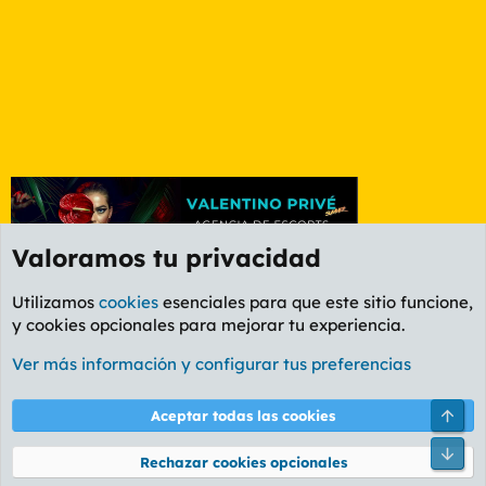
Valoramos tu privacidad
Utilizamos
cookies
esenciales para que este sitio funcione,
y cookies opcionales para mejorar tu experiencia.
Foro Informática y Videojuegos
Ver más información y configurar tus preferencias
Cookies
PL OLDSTYLE AMARILLO
Cambiar fuente
Español (ES)
Arri
Aceptar todas las cookies
Contáctanos
Términos y reglas
Política de privacidad
Ayuda
R
Pie
S
Rechazar cookies opcionales
S
®
Community platform by XenForo
© 2010-2026 XenForo Ltd.