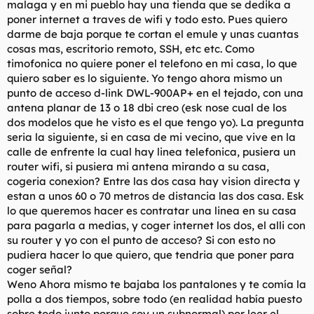
malaga y en mi pueblo hay una tienda que se dedika a
poner internet a traves de wifi y todo esto. Pues quiero
darme de baja porque te cortan el emule y unas cuantas
cosas mas, escritorio remoto, SSH, etc etc. Como
timofonica no quiere poner el telefono en mi casa, lo que
quiero saber es lo siguiente. Yo tengo ahora mismo un
punto de acceso d-link DWL-900AP+ en el tejado, con una
antena planar de 13 o 18 dbi creo (esk nose cual de los
dos modelos que he visto es el que tengo yo). La pregunta
seria la siguiente, si en casa de mi vecino, que vive en la
calle de enfrente la cual hay linea telefonica, pusiera un
router wifi, si pusiera mi antena mirando a su casa,
cogeria conexion? Entre las dos casa hay vision directa y
estan a unos 60 o 70 metros de distancia las dos casa. Esk
lo que queremos hacer es contratar una linea en su casa
para pagarla a medias, y coger internet los dos, el alli con
su router y yo con el punto de acceso? Si con esto no
pudiera hacer lo que quiero, que tendria que poner para
coger señal?
Weno Ahora mismo te bajaba los pantalones y te comía la
polla a dos tiempos, sobre todo (en realidad había puesto
sobre todo junto porque soy un subnormal) por leer el