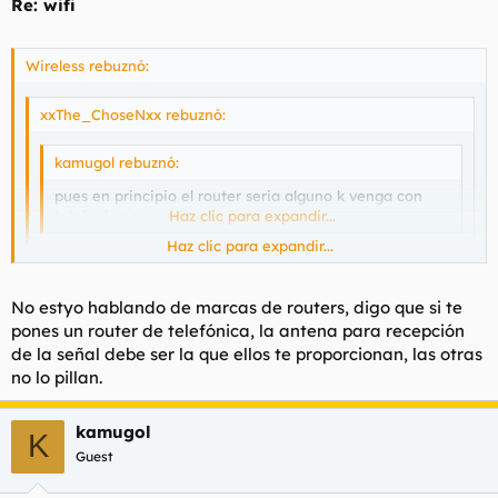
Re: wifi
Wireless rebuznó:
xxThe_ChoseNxx rebuznó:
kamugol rebuznó:
pues en principio el router seria alguno k venga con
telefonica o ya.com
Haz clic para expandir...
Haz clic para expandir...
La antena del router de telefónica es como la polla de
Torbe. Y encima
no va por la misma frecuencia que el
Haz clic para expandir...
No estyo hablando de marcas de routers, digo que si te
resto de routers, por lo que no podrás emparejar tu
pones un router de telefónica, la antena para recepción
antena con la de tu vecino
.
chosen estas seguro de eso? por esa regla de tres una tarjeta
de la señal debe ser la que ellos te proporcionan, las otras
normal y corriente no podria conectarse a un zyxel... y creeme
no lo pillan.
si lo hace!
los 11 canales q pueden usarse en europa estan mas q
kamugol
K
estandarizados
Guest