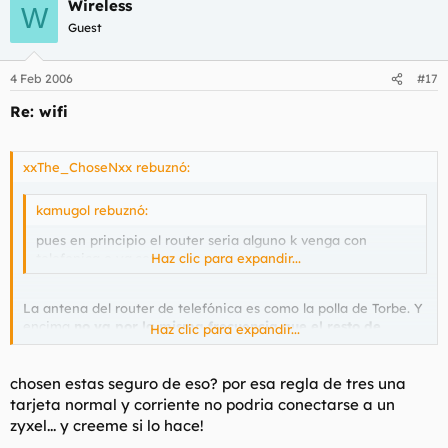
Wireless
W
Guest
4 Feb 2006
#17
Re: wifi
xxThe_ChoseNxx rebuznó:
kamugol rebuznó:
pues en principio el router seria alguno k venga con
telefonica o ya.com
Haz clic para expandir...
La antena del router de telefónica es como la polla de Torbe. Y
encima
no va por la misma frecuencia que el resto de
Haz clic para expandir...
routers, por lo que no podrás emparejar tu antena con la de
tu vecino
.
chosen estas seguro de eso? por esa regla de tres una
tarjeta normal y corriente no podria conectarse a un
zyxel... y creeme si lo hace!