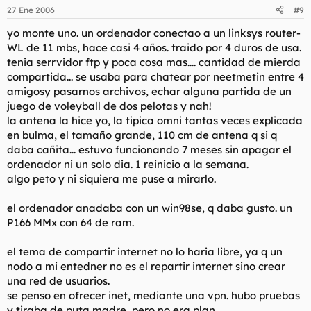
27 Ene 2006
#9
yo monte uno. un ordenador conectao a un linksys router-
WL de 11 mbs, hace casi 4 años. traido por 4 duros de usa.
tenia serrvidor ftp y poca cosa mas.... cantidad de mierda
compartida... se usaba para chatear por neetmetin entre 4
amigosy pasarnos archivos, echar alguna partida de un
juego de voleyball de dos pelotas y nah!
la antena la hice yo, la tipica omni tantas veces explicada
en bulma, el tamaño grande, 110 cm de antena q si q
daba cañita... estuvo funcionando 7 meses sin apagar el
ordenador ni un solo dia. 1 reinicio a la semana.
algo peto y ni siquiera me puse a mirarlo.
el ordenador anadaba con un win98se, q daba gusto. un
P166 MMx con 64 de ram.
el tema de compartir internet no lo haria libre, ya q un
nodo a mi entedner no es el repartir internet sino crear
una red de usuarios.
se penso en ofrecer inet, mediante una vpn. hubo pruebas
y tiraba de puta madre, pero no era plan.