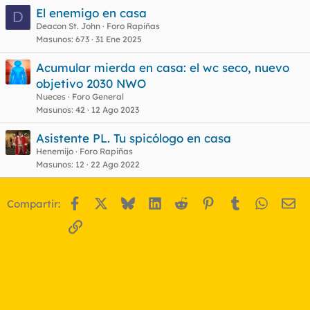
El enemigo en casa
D
Deacon St. John
Foro Rapiñas
Masunos
673
31 Ene 2025
Acumular mierda en casa: el wc seco, nuevo
objetivo 2030 NWO
Nueces
Foro General
Masunos
42
12 Ago 2023
Asistente PL. Tu spicólogo en casa
Henemijo
Foro Rapiñas
Masunos
12
22 Ago 2022
Facebook
X
Bluesky
LinkedIn
Reddit
Pinterest
Tumblr
WhatsA
Em
Compartir:
Enlace