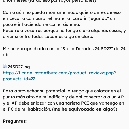
unos meses (tardo eso por royos personales)
t
o
e
Como aún no puedo montar el nodo quiero antes de eso
m
a
empezar a comparar el material para ir "jugando" un
poco e ir haciendome con el sistema.
Recurro a vosotros porque no tengo claro algunas cosas, y
a ver si entre todos sacamos algo en claro.
Me he encaprichado con la "Stella Doradus 24 SD27" de 24
dbi
https://tienda.instantbyte.com/product_reviews.php?
products_id=22
Para aprovechar su potencial la tengo que colocar en el
punto más alto de mi edificio y de ahí conectarla a un AP
y el AP debe enlazar con una tarjeta PCI que yo tengo en
el PC de mi habitación. (
me he equivocado en algo?
)
Preguntas: