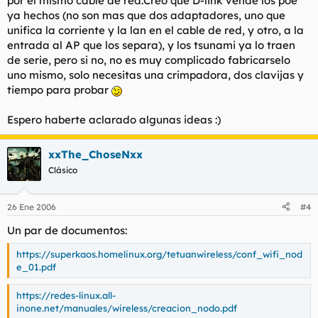
por el mismo cable de red.Creo que D-link vende los poe
ya hechos (no son mas que dos adaptadores, uno que
unifica la corriente y la lan en el cable de red, y otro, a la
entrada al AP que los separa), y los tsunami ya lo traen
de serie, pero si no, no es muy complicado fabricarselo
uno mismo, solo necesitas una crimpadora, dos clavijas y
tiempo para probar
Espero haberte aclarado algunas ideas :)
xxThe_ChoseNxx
Clásico
26 Ene 2006
#4
Un par de documentos:
https://superkaos.homelinux.org/tetuanwireless/conf_wifi_nod
e_01.pdf
https://redes-linux.all-
inone.net/manuales/wireless/creacion_nodo.pdf