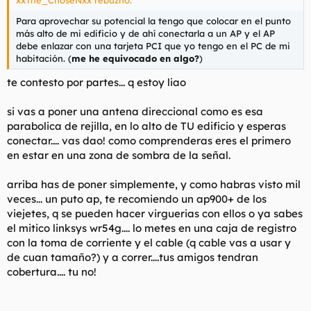
xxThe_ChoseNxx rebuznó:
Para aprovechar su potencial la tengo que colocar en el punto
más alto de mi edificio y de ahí conectarla a un AP y el AP
debe enlazar con una tarjeta PCI que yo tengo en el PC de mi
habitación. (
me he equivocado en algo?
)
te contesto por partes... q estoy liao
si vas a poner una antena direccional como es esa
parabolica de rejilla, en lo alto de TU edificio y esperas
conectar.... vas dao! como comprenderas eres el primero
en estar en una zona de sombra de la señal.
arriba has de poner simplemente, y como habras visto mil
veces... un puto ap, te recomiendo un ap900+ de los
viejetes, q se pueden hacer virguerias con ellos o ya sabes
el mitico linksys wr54g.... lo metes en una caja de registro
con la toma de corriente y el cable (q cable vas a usar y
de cuan tamaño?) y a correr....tus amigos tendran
cobertura.... tu no!