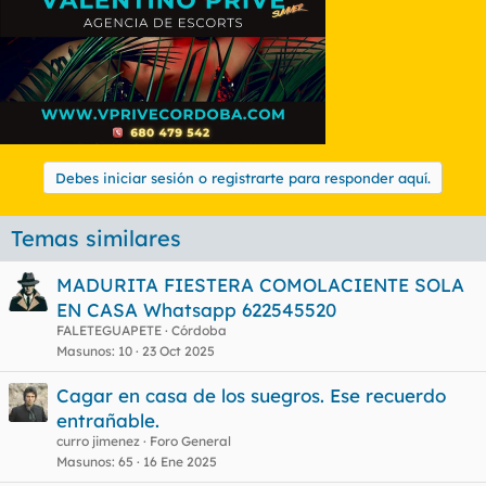
estandarizados
Debes iniciar sesión o registrarte para responder aquí.
Temas similares
MADURITA FIESTERA COMOLACIENTE SOLA
EN CASA Whatsapp 622545520
FALETEGUAPETE
Córdoba
Masunos
10
23 Oct 2025
Cagar en casa de los suegros. Ese recuerdo
entrañable.
curro jimenez
Foro General
Masunos
65
16 Ene 2025