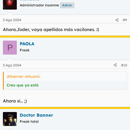
Administrador insomne
Admin
3 Ago 2004
#9
Ahora.Joder, vaya apellidos más vacilones. :1
PAOLA
P
Freak
3 Ago 2004
#10
drbanner rebuznó:
Creo que ya está
Ahora si... ;)
Doctor Banner
Freak total