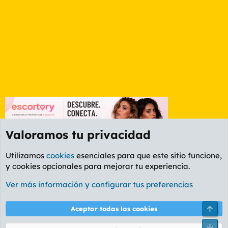
Valoramos tu privacidad
Utilizamos
cookies
esenciales para que este sitio funcione,
y cookies opcionales para mejorar tu experiencia.
Foro General
Ver más información y configurar tus preferencias
Cookies
PL OLDSTYLE AMARILLO
Cambiar fuente
Español (ES)
Arri
Aceptar todas las cookies
Contáctanos
Términos y reglas
Política de privacidad
Ayuda
R
Pie