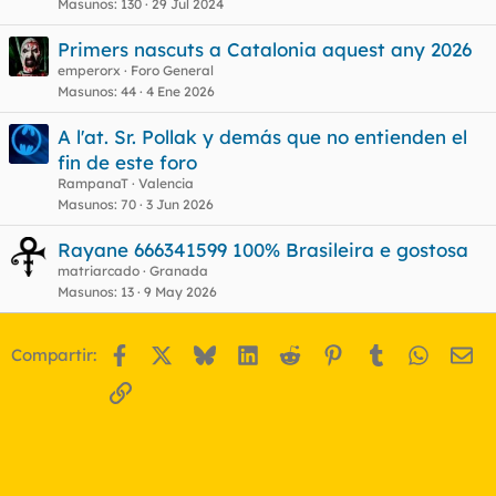
Masunos
130
29 Jul 2024
Primers nascuts a Catalonia aquest any 2026
emperorx
Foro General
Masunos
44
4 Ene 2026
A l'at. Sr. Pollak y demás que no entienden el
fin de este foro
RampanaT
Valencia
Masunos
70
3 Jun 2026
Rayane 666341599 100% Brasileira e gostosa
matriarcado
Granada
Masunos
13
9 May 2026
Facebook
X
Bluesky
LinkedIn
Reddit
Pinterest
Tumblr
WhatsA
Em
Compartir:
Enlace