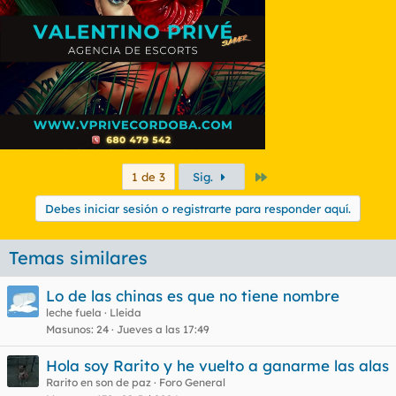
Último
1 de 3
Sig.
Debes iniciar sesión o registrarte para responder aquí.
Temas similares
Lo de las chinas es que no tiene nombre
leche fuela
Lleida
Masunos
24
Jueves a las 17:49
Hola soy Rarito y he vuelto a ganarme las alas
Rarito en son de paz
Foro General