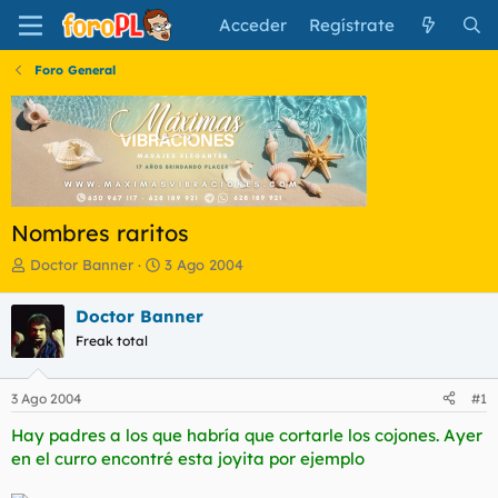
Acceder
Regístrate
Foro General
Nombres raritos
I
F
Doctor Banner
3 Ago 2004
n
e
i
c
Doctor Banner
c
h
Freak total
i
a
a
d
d
e
3 Ago 2004
#1
o
i
r
n
Hay padres a los que habría que cortarle los cojones. Ayer
d
i
en el curro encontré esta joyita por ejemplo
e
c
l
i