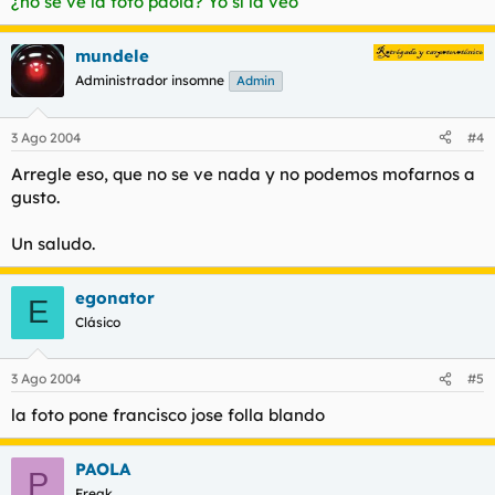
¿no se ve la foto paola? Yo sí la veo
mundele
Administrador insomne
Admin
3 Ago 2004
#4
Arregle eso, que no se ve nada y no podemos mofarnos a
gusto.
Un saludo.
egonator
E
Clásico
3 Ago 2004
#5
la foto pone francisco jose folla blando
PAOLA
P
Freak