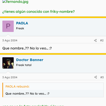
t
o
e
m
¿tienes algún conocido con friky-nombre?
a
PAOLA
P
Freak
3 Ago 2004
#2
Que nombre..?? No lo veo... :?
Doctor Banner
Freak total
3 Ago 2004
#3
PAOLA rebuznó:
Que nombre..?? No lo veo... :?