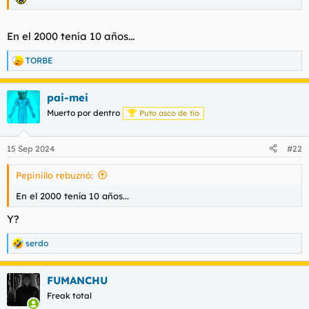
En el 2000 tenía 10 años...
TORBE
R
e
a
pai-mei
c
c
Muerto por dentro
Puto asco de tío
i
o
n
15 Sep 2024
#22
e
s
Pepinillo rebuznó:
:
En el 2000 tenía 10 años...
Y?
serdo
R
e
a
FUMANCHU
c
c
Freak total
i