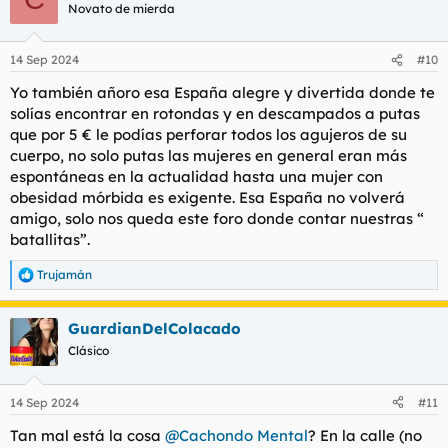
c
Novato de mierda
i
o
n
14 Sep 2024
#10
e
s
Yo también añoro esa España alegre y divertida donde te
:
solías encontrar en rotondas y en descampados a putas
que por 5 € le podías perforar todos los agujeros de su
cuerpo, no solo putas las mujeres en general eran más
espontáneas en la actualidad hasta una mujer con
obesidad mórbida es exigente. Esa España no volverá
amigo, solo nos queda este foro donde contar nuestras “
batallitas”.
Trujamán
R
e
a
GuardianDelColacado
c
c
Clásico
i
o
n
14 Sep 2024
#11
e
s
Tan mal está la cosa
@Cachondo Mental
? En la calle (no
: