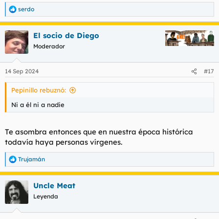
serdo
R
e
a
El socio de Diego
c
c
Moderador
i
o
n
14 Sep 2024
#17
e
s
Pepinillo rebuznó:
:
Ni a él ni a nadie
Te asombra entonces que en nuestra época histórica
todavía haya personas vírgenes.
Trujamán
R
e
a
Uncle Meat
c
c
Leyenda
i
o
n