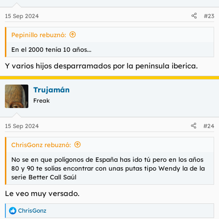
o
n
15 Sep 2024
#23
e
s
Pepinillo rebuznó:
:
En el 2000 tenía 10 años...
Y varios hijos desparramados por la peninsula iberica.
Trujamán
Freak
15 Sep 2024
#24
ChrisGonz rebuznó:
No se en que polígonos de España has ido tú pero en los años
80 y 90 te solías encontrar con unas putas tipo Wendy la de la
serie Better Call Saúl
Le veo muy versado.
ChrisGonz
R