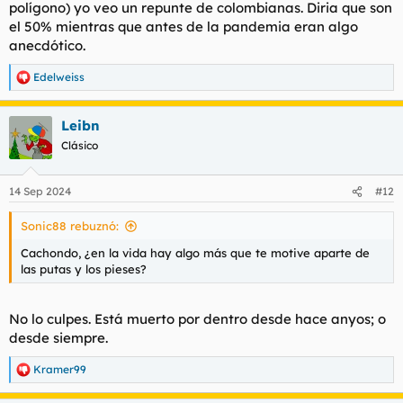
polígono) yo veo un repunte de colombianas. Diria que son
el 50% mientras que antes de la pandemia eran algo
anecdótico.
Edelweiss
R
e
a
Leibn
c
c
Clásico
i
o
n
14 Sep 2024
#12
e
s
Sonic88 rebuznó:
:
Cachondo, ¿en la vida hay algo más que te motive aparte de
las putas y los pieses?
No lo culpes. Está muerto por dentro desde hace anyos; o
desde siempre.
Kramer99
R
e