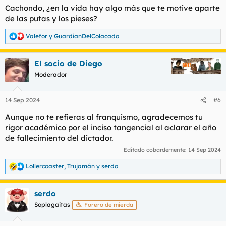
Cachondo, ¿en la vida hay algo más que te motive aparte
Estoy hablando de la etapa 2000 a 2010...creo que fué la de
de las putas y los pieses?
más "esplendor" en el tema puteril del país y tal vez en el tema
de las relaciones con tías para aquellos que sabían aprovechar
Valefor
y
GuardianDelColacado
R
el momento.
e
¿Tenéis nostalgia de tiempos pasados?. No me refiero al
a
franquismo (Franco murió en 1975) pero si alguno es muy viejo
El socio de Diego
c
pues que cuente cómo vivió esa época.
c
Moderador
i
o
n
14 Sep 2024
#6
e
s
Aunque no te refieras al franquismo, agradecemos tu
:
rigor académico por el inciso tangencial al aclarar el año
de fallecimiento del dictador.
Editado cobardemente:
14 Sep 2024
Lollercoaster
,
Trujamán
y
serdo
R
e
a
serdo
c
c
Soplagaitas
Forero de mierda
i
o
n