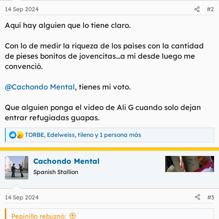
n
14 Sep 2024
#2
e
s
Aquí hay alguien que lo tiene claro.
:
Con lo de medir la riqueza de los países con la cantidad
de pieses bonitos de jovencitas...a mí desde luego me
convenció.
@Cachondo Mental
, tienes mi voto.
Que alguien ponga el video de Ali G cuando solo dejan
entrar refugiadas guapas.
TORBE
,
Edelweiss
,
tileno
y 1 persona más
R
e
a
Cachondo Mental
c
c
Spanish Stallion
i
o
n
14 Sep 2024
#3
e
s
Pepinillo rebuznó:
: