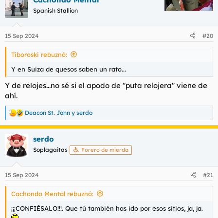
Spanish Stallion
15 Sep 2024
#20
Tiboroski rebuznó:
Y en Suiza de quesos saben un rato...
Y de relojes...no sé si el apodo de "puta relojera" viene de
ahí.
Deacon St. John
y
serdo
R
e
a
serdo
c
c
Soplagaitas
Forero de mierda
i
o
n
15 Sep 2024
#21
e
s
Cachondo Mental rebuznó:
:
¡¡¡CONFIÉSALO!!!. Que tú también has ido por esos sitios, ja, ja.