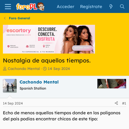
Acceder
Regístrate
Foro General
Nostalgia de aquellos tiempos.
I
F
Cachondo Mental
14 Sep 2024
n
e
i
c
Cachondo Mental
c
h
Spanish Stallion
i
a
a
d
d
e
14 Sep 2024
#1
o
i
r
n
Echo de menos aquellos tiempos donde en los polígonos
d
i
del país podías encontrar chicas de este tipo:
e
c
l
i