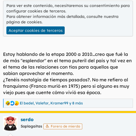
t
o
Para ver este contenido, necesitaremos su consentimiento para
e
configurar cookies de terceros.
m
Para obtener información más detallada, consulte nuestra
a
página de cookies
.
Aceptar cookies de terceros
Estoy hablando de la etapa 2000 a 2010...creo que fué la
de más "esplendor" en el tema puteril del país y tal vez en
el tema de las relaciones con tías para aquellos que
sabían aprovechar el momento.
¿Tenéis nostalgia de tiempos pasados?. No me refiero al
franquismo (Franco murió en 1975) pero si alguno es muy
viejo pues que cuente cómo vivió esa época.
El bedel
,
Valefor
,
Kramer99
y 8 más
R
e
a
serdo
c
c
Soplagaitas
Forero de mierda
i
o