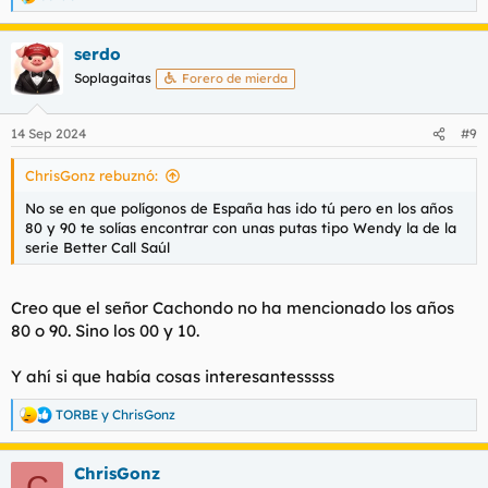
R
e
a
serdo
c
c
Soplagaitas
Forero de mierda
i
o
n
14 Sep 2024
#9
e
s
ChrisGonz rebuznó:
:
No se en que polígonos de España has ido tú pero en los años
80 y 90 te solías encontrar con unas putas tipo Wendy la de la
serie Better Call Saúl
Creo que el señor Cachondo no ha mencionado los años
80 o 90. Sino los 00 y 10.
Y ahí si que había cosas interesantesssss
TORBE
y
ChrisGonz
R
e
a
ChrisGonz
c
C