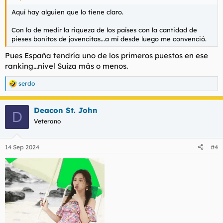
Aquí hay alguien que lo tiene claro.
Con lo de medir la riqueza de los países con la cantidad de
pieses bonitos de jovencitas...a mí desde luego me convenció.
Pues España tendría uno de los primeros puestos en ese
ranking...nivel Suiza más o menos.
serdo
R
e
a
Deacon St. John
c
D
c
Veterano
i
o
n
14 Sep 2024
#4
e
s
: