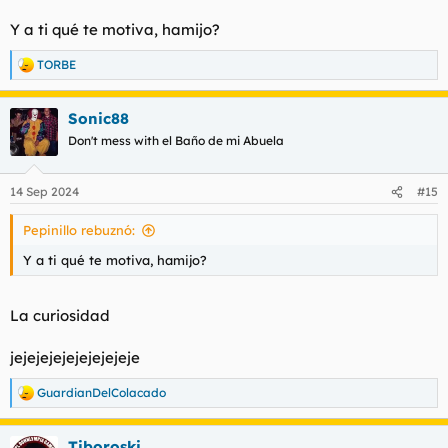
Y a ti qué te motiva, hamijo?
TORBE
R
e
a
Sonic88
c
c
Don't mess with el Baño de mi Abuela
i
o
n
14 Sep 2024
#15
e
s
Pepinillo rebuznó:
:
Y a ti qué te motiva, hamijo?
La curiosidad
jejejejejejejejejeje
GuardianDelColacado
R
e
a
Tiboroski
c