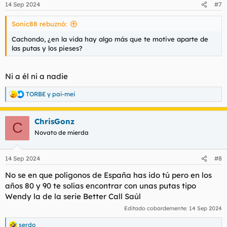
14 Sep 2024
#7
e
s
Sonic88 rebuznó:
:
Cachondo, ¿en la vida hay algo más que te motive aparte de
las putas y los pieses?
Ni a él ni a nadie
TORBE
y
pai-mei
R
e
a
ChrisGonz
c
C
c
Novato de mierda
i
o
n
14 Sep 2024
#8
e
s
No se en que polígonos de España has ido tú pero en los
:
años 80 y 90 te solías encontrar con unas putas tipo
Wendy la de la serie Better Call Saúl
Editado cobardemente:
14 Sep 2024
serdo