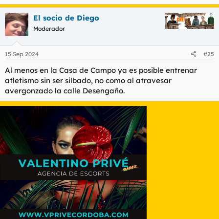
e
a
El socio de Diego
c
c
Moderador
i
o
n
15 Sep 2024
#25
e
s
Al menos en la Casa de Campo ya es posible entrenar
:
atletismo sin ser silbado, no como al atravesar
avergonzado la calle Desengaño.