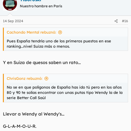
c
Nuestro hombre en París
i
o
n
14 Sep 2024
#16
e
s
Cachondo Mental rebuznó:
:
Pues España tendría uno de los primeros puestos en ese
ranking...nivel Suiza más o menos.
Y en Suiza de quesos saben un rato...
ChrisGonz rebuznó:
No se en que polígonos de España has ido tú pero en los años
80 y 90 te solías encontrar con unas putas tipo Wendy la de la
serie Better Call Saúl
Llevar a Wendy al Wendy's...
G-L-A-M-O-U-R.