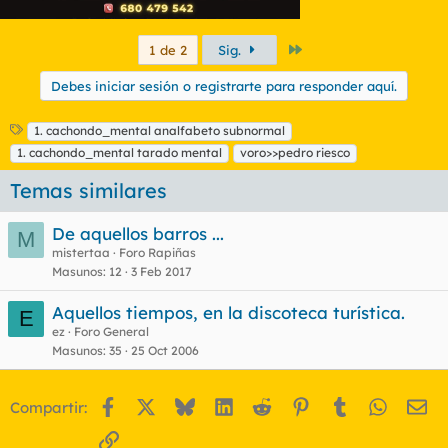
Último
1 de 2
Sig.
Debes iniciar sesión o registrarte para responder aquí.
E
1. cachondo_mental analfabeto subnormal
t
1. cachondo_mental tarado mental
voro>>pedro riesco
i
q
Temas similares
u
e
De aquellos barros ...
M
t
mistertaa
Foro Rapiñas
a
Masunos
12
3 Feb 2017
s
Aquellos tiempos, en la discoteca turística.
E
ez
Foro General
Masunos
35
25 Oct 2006
Facebook
X
Bluesky
LinkedIn
Reddit
Pinterest
Tumblr
WhatsA
Em
Compartir:
Enlace