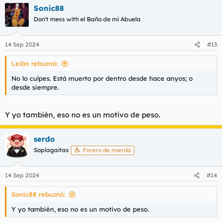
a
Sonic88
c
c
Don't mess with el Baño de mi Abuela
i
o
n
14 Sep 2024
#13
e
s
Leibn rebuznó:
:
No lo culpes. Está muerto por dentro desde hace anyos; o
desde siempre.
Y yo también, eso no es un motivo de peso.
serdo
Soplagaitas
Forero de mierda
14 Sep 2024
#14
Sonic88 rebuznó:
Y yo también, eso no es un motivo de peso.