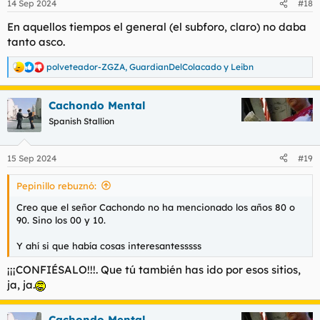
14 Sep 2024
#18
e
s
En aquellos tiempos el general (el subforo, claro) no daba
:
tanto asco.
polveteador-ZGZA
,
GuardianDelColacado
y
Leibn
R
e
a
Cachondo Mental
c
c
Spanish Stallion
i
o
n
15 Sep 2024
#19
e
s
Pepinillo rebuznó:
:
Creo que el señor Cachondo no ha mencionado los años 80 o
90. Sino los 00 y 10.
Y ahí si que había cosas interesantesssss
¡¡¡CONFIÉSALO!!!. Que tú también has ido por esos sitios,
ja, ja.
Cachondo Mental