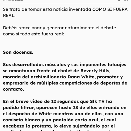
d
i
e
c
Se trata de tomar esta noticia inventada COMO SI FUERA
l
i
REAL.
t
o
e
Debéis reaccionar y generar naturalmente el debate
m
como si todo esto fuera real:
a
Son docenas.
Sus desarrollados músculos y sus imponentes tatuajes
se amontanan frente al chalet de Beverly Hills,
morada del archimillonario Dana White, promotor y
empresario de múltiples competiciones de deportes de
contacto.
En el breve video de 12 segundos que Slk TV ha
podido filtrar, aparecen hasta 28 de ellos entrando en
el despacho de White mientras uno de ellos, con una
camiseta blanca y un pantalón corto azul, el cual
encabeza la protesta, lo eleva sujetándolo por el