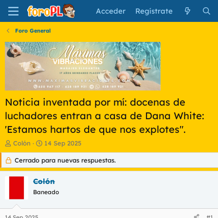
Acceder
Regístrate
Foro General
Noticia inventada por mí: docenas de
luchadores entran a casa de Dana White:
'Estamos hartos de que nos explotes".
I
F
Colón
14 Sep 2025
n
e
Cerrado para nuevas respuestas.
i
c
c
h
i
a
Colón
a
d
Baneado
d
e
o
i
r
n
14 Sep 2025
#1