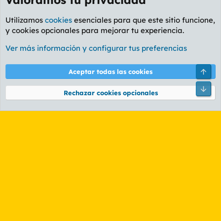
Utilizamos
cookies
esenciales para que este sitio funcione,
y cookies opcionales para mejorar tu experiencia.
Foro General
Ver más información y configurar tus preferencias
Cookies
PL OLDSTYLE AMARILLO
Cambiar fuente
Español (ES)
Arri
Aceptar todas las cookies
Contáctanos
Términos y reglas
Política de privacidad
Ayuda
R
Pie
S
Rechazar cookies opcionales
S
®
Community platform by XenForo
© 2010-2026 XenForo Ltd.